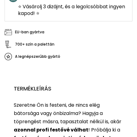
⭐ Vásárolj 3 dizájnt, és a legolcsóbbat ingyen
kapod! ⭐
EU-ban gyártva
700+ szín a palettán
A legnépszerűbb gyártó
TERMÉKLEÍRÁS
Szeretne Ön is festeni, de nincs elég
bátorsága vagy önbizalma? Hagyja a
töprengést másra, tapasztalat nélkül is, akár
azonnal profi festővé válhat
!
Próbálja ki a