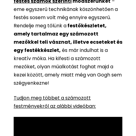
festés számok szerinti
módszerünket
–
eme egyszerű technikának köszönhetően a
festés sosem volt még ennyire egyszerű.
Rendelje meg tőlünk a
festőkészletet,
amely tartalmaz egy számozott
mezőkkel teli vásznat, illetve ecseteket és
egy festékkészlet,
és már indulhat is a
kreatív móka. Ha kifesti a számozott
mezőket, olyan műalkotást foghat majd a
kezei között, amely miatt még van Gogh sem
szégyenkezne!
Tudjon meg többet a számozott
festményekről az alábbi videóban: