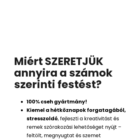
Miért SZERETJÜK
annyira a számok
szerinti festést
?
100%
cseh gyártmány!
Kiemel a hétköznapok forgatagából,
stresszoldó
, fejleszti a kreativitást és
remek szórakozási lehetőséget nyújt –
feltölt, megnyugtat és szemet