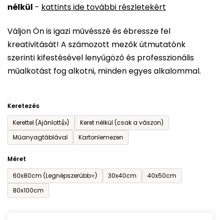
nélkül
-
kattints ide további részletekért
értékelése
5-
Váljon Ön is igazi művésszé és ébressze fel
ből
kreativitását! A számozott mezők útmutatónk
0,0
szerinti kifestésével lenyűgöző és professzionális
csillag.
műalkotást fog alkotni, minden egyes alkalommal.
Keretezés
Kerettel (Ajánlott👍)
Keret nélkül (csak a vászon)
Műanyagtáblával
Kartonlemezen
Méret
60x80cm (Legnépszerűbb⭐)
30x40cm
40x50cm
80x100cm