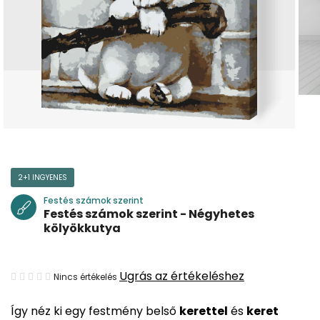
2+1 INGYENES
Festés számok szerint
Festés számok szerint - Négyhetes
kölyökkutya
A
Ugrás az értékeléshez
Nincs értékelés
termék
Így néz ki egy festmény belső
kerettel
és
keret
átlagos