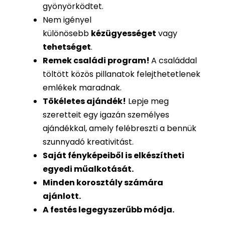
gyönyörködtet.
Nem igényel
különösebb
kézügyességet
vagy
tehetséget
.
Remek családi program
!
A családdal
töltött közös pillanatok felejthetetlenek
emlékek maradnak.
Tökéletes ajándék
!
Lepje meg
szeretteit egy igazán személyes
ajándékkal, amely felébreszti a bennük
szunnyadó kreativitást.
Saját fényképeiből is
elkészítheti
egyedi műalkotását.
Minden korosztály számára
ajánlott.
A festés legegyszerűbb módja.