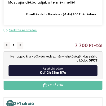
Most ajándékba adjuk a termék mellé!
Ecsetkészlet - Bambusz (4 db) 800 Ft értékben
Szállítás és fizetés
7 700 Ft
-tól
E
-5%-os
Ne hagyja ki a
kedvezmény lehetőségét. Használja
a kódot:
5PCT
Az akció vége:
0d 12h 36m 56s
KOSÁRBA
2+1 akció