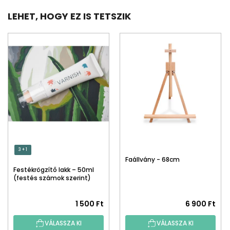
LEHET, HOGY EZ IS TETSZIK
3 + 1
Faállvány - 68cm
Festékrögzítő lakk – 50ml
(festés számok szerint)
1 500 Ft
6 900 Ft
VÁLASSZA KI
VÁLASSZA KI