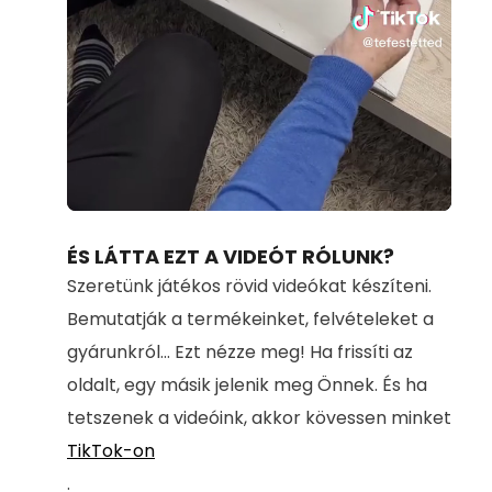
Loaded
:
Unmute
71.00%
ÉS LÁTTA EZT A VIDEÓT RÓLUNK?
Szeretünk játékos rövid videókat készíteni.
Bemutatják a termékeinket, felvételeket a
gyárunkról... Ezt nézze meg! Ha frissíti az
oldalt, egy másik jelenik meg Önnek. És ha
tetszenek a videóink, akkor kövessen minket
TikTok-on
.