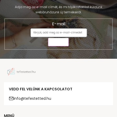
Adja meg az e-mail címét, és mi tájékoztatást küldünk
webáruházunk új termékeiről.
E-mail
KÜLDÉS
VEDD FEL VELÜNK A KAPCSOLATOT
info@tefestetted.hu
MENÜ