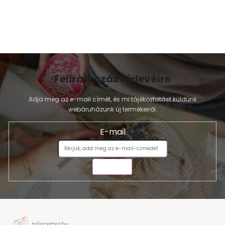
m
e
i
Feliratkozás hírlevélre
Adja meg az e-mail címét, és mi tájékoztatást küldünk
webáruházunk új termékeiről.
E-mail
KÜLDÉS