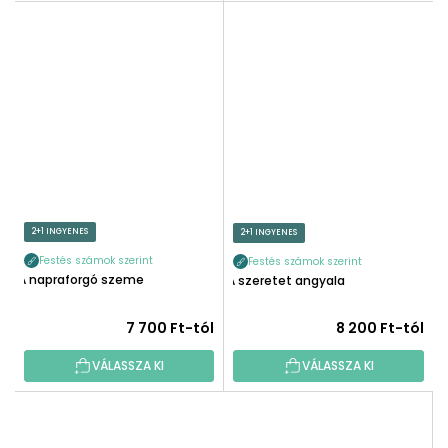
2+1 INGYENES
2+1 INGYENES
Festés számok szerint
Festés számok szerint
A napraforgó szeme
A szeretet angyala
7 700 Ft-tól
8 200 Ft-tól
VÁLASSZA KI
VÁLASSZA KI