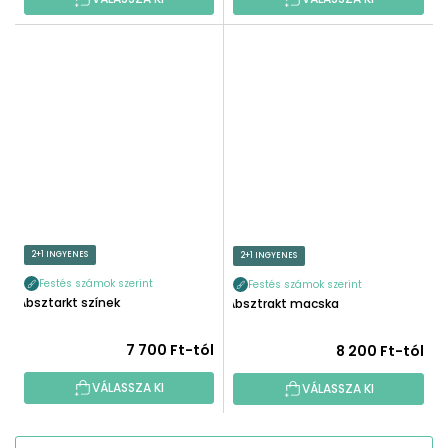
2+1 INGYENES
2+1 INGYENES
Festés számok szerint
Festés számok szerint
Absztarkt színek
Absztrakt macska
7 700 Ft-tól
8 200 Ft-tól
VÁLASSZA KI
VÁLASSZA KI