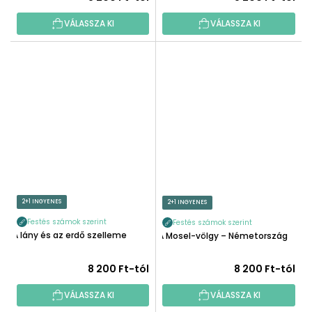
VÁLASSZA KI
VÁLASSZA KI
2+1 INGYENES
2+1 INGYENES
Festés számok szerint
Festés számok szerint
A lány és az erdő szelleme
A Mosel-völgy – Németország
8 200 Ft-tól
8 200 Ft-tól
VÁLASSZA KI
VÁLASSZA KI