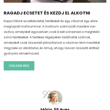
RAGADJ ECSETET ÉS KEZDJ EL ALKOTNI
Kapsz tőlünk ecsetkészletet, festékeket és egy vásznat egy előre
megrajzolt motívummal. A motívum számozott mezőkre van
osztva, amelyeket egyszerűen csak ki kell színezned a megfelelő
színű festékekkel. A festékes tégelyeken találhatók számok,
amelyeket csak össze kell párosítanod a vásznon lévő mezőkkel.
Vágj bele az alkotásba, és ámulj, ahogy lassan összeáll előtted
gyönyörű remekműved.
VÁGJUNK BELE
Mária, 55 éves