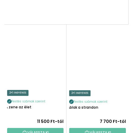
2+1 INGYENES
2+1 INGYENES
Festés számok szerint
Festés számok szerint
A zene az élet
Ablak a strandon
11 500 Ft-tól
7 700 Ft-tól
VÁLASSZA KI
VÁLASSZA KI