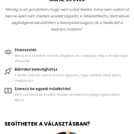
“Mindig is azt gondoltam, hogy nem tudok festeni. Soha nem voltam jó
benne, ezért nem mertem ecsetet ragadni. A Tefestettted.hu festményei
segítségével leküzdöttem a bizonytalanságom, és a festés lett a
kedvenc hobbim.”
Stresszoldó
Merülj el a színek és minták világában, és szabadulj meg a mindennapi
stressztől.
Bármikor belevághatsz
A festés számok szerint annyira egyszerű, hogy valóban bárki képes
megtanulni.
Szerezz be egyedi műalkotást
Nem szállítunk be Kínából. Minden termékünk a prágai gyárunkban
készül.
SEGÍTHETEK A VÁLASZTÁSBAN?