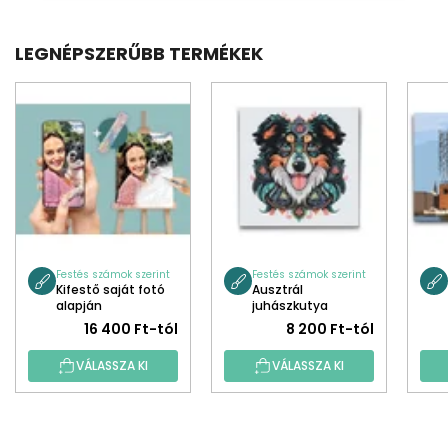
LEGNÉPSZERŰBB TERMÉKEK
Festés számok szerint
Festés számok szerint
Kifestő saját fotó
Ausztrál
alapján
juhászkutya
mandala
16 400 Ft-tól
8 200 Ft-tól
VÁLASSZA KI
VÁLASSZA KI