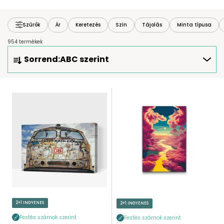
Szűrők
Ár
Keretezés
Szín
Tájolás
Minta típusa
954 termékek
T
Sorrend:
ABC szerint
E
R
M
T
É
E
K
R
E
M
K
É
R
K
E
E
N
K
D
L
E
I
2+1 INGYENES
2+1 INGYENES
Z
S
É
Festés számok szerint
Festés számok szerint