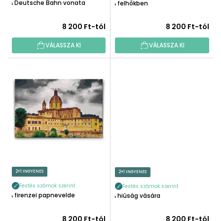
T
A Deutsche Bahn vonata
A felhőkben
S
Á
E
J
8 200 Ft-tól
8 200 Ft-tól
A
VÁLASSZA KI
VÁLASSZA KI
2+1 INGYENES
2+1 INGYENES
Festés számok szerint
Festés számok szerint
A firenzei papnevelde
A hiúság vására
8 200 Ft-tól
8 200 Ft-tól