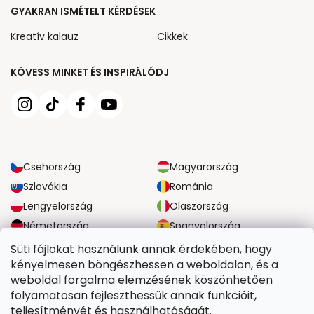
GYAKRAN ISMÉTELT KÉRDÉSEK
Kreatív kalauz
Cikkek
KÖVESS MINKET ÉS INSPIRÁLÓDJ
Csehország
Magyarország
Szlovákia
Románia
Lengyelország
Olaszország
Németország
Spanyolország
Nagy-Britannia
Ausztria
Süti fájlokat használunk annak érdekében, hogy
kényelmesen böngészhessen a weboldalon, és a
weboldal forgalma elemzésének köszönhetően
MEGBÍZHATÓ SZÁLLÍTÁSI LEHETŐSÉGEK
folyamatosan fejleszthessük annak funkcióit,
teljesítményét és használhatóságát.