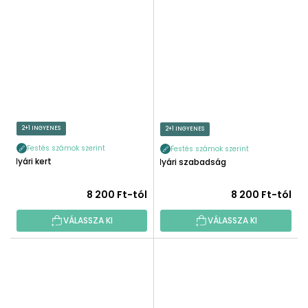
2+1 INGYENES
2+1 INGYENES
Festés számok szerint
Festés számok szerint
Nyári kert
Nyári szabadság
8 200 Ft-tól
8 200 Ft-tól
VÁLASSZA KI
VÁLASSZA KI