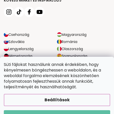
KÖVESS MINKET ÉS INSPIRÁLÓDJ
Csehország
Magyarország
Szlovákia
Románia
Lengyelország
Olaszország
Németország
Spanyolország
Nagy-Britannia
Ausztria
Süti fájlokat használunk annak érdekében, hogy
kényelmesen böngészhessen a weboldalon, és a
weboldal forgalma elemzésének köszönhetően
MEGBÍZHATÓ SZÁLLÍTÁSI LEHETŐSÉGEK
folyamatosan fejleszthessük annak funkcióit,
teljesítményét és használhatóságát.
BIZTONSÁGOS FIZETÉSI LEHETŐSÉGEK
Beállítások