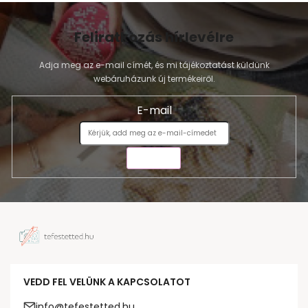
Feliratkozás hírlevélre
Adja meg az e-mail címét, és mi tájékoztatást küldünk
webáruházunk új termékeiről.
E-mail
KÜLDÉS
VEDD FEL VELÜNK A KAPCSOLATOT
info@tefestetted.hu