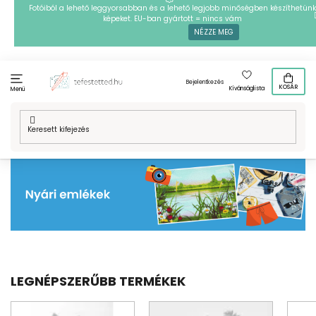
Ugrás
Fotóiból a lehető leggyorsabban és a lehető legjobb minőségben készíthetünk
képeket. EU-ban gyártott = nincs vám
a
NÉZZE MEG
fő
tartalomhoz
Bejelentkezés
KOSÁR
Kívánságlista
Menü
Kezdőlap
/
Nyári emlékek
LEGNÉPSZERŰBB TERMÉKEK