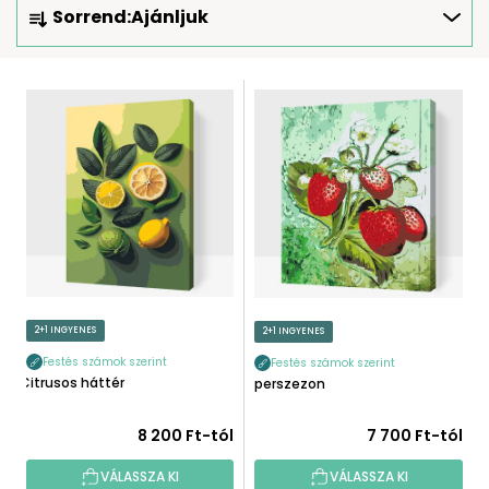
Sorrend:
Ajánljuk
E
R
M
T
É
E
K
R
E
M
K
É
R
K
E
E
N
K
D
L
E
I
2+1 INGYENES
2+1 INGYENES
Z
S
É
Festés számok szerint
Festés számok szerint
T
Citrusos háttér
Eperszezon
S
Á
E
J
8 200 Ft-tól
7 700 Ft-tól
A
VÁLASSZA KI
VÁLASSZA KI