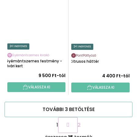
2+1 INGYENES
2+1 INGYENES
Gyémántszemes kirakó
PontPöttyöző
Gyémántszemes festmény -
Citrusos háttér
Nyári kert
9 500 Ft-tól
4 400 Ft-tól
VÁLASSZA KI
VÁLASSZA KI
TOVÁBBI 3 BETÖLTÉSE
L
1
2
a
p
L