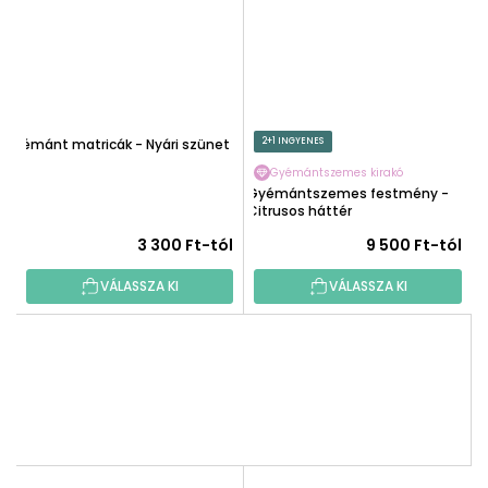
Gyémánt matricák - Nyári szünet
2+1 INGYENES
Gyémántszemes kirakó
Gyémántszemes festmény -
Citrusos háttér
3 300 Ft-tól
9 500 Ft-tól
VÁLASSZA KI
VÁLASSZA KI