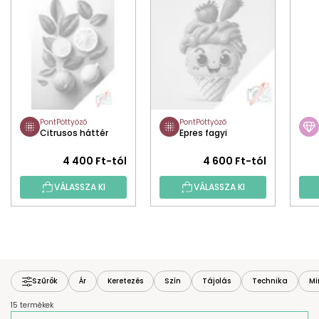
PontPöttyöző
PontPöttyöző
Citrusos háttér
Epres fagyi
4 400 Ft-tól
4 600 Ft-tól
VÁLASSZA KI
VÁLASSZA KI
Szűrők
Ár
Keretezés
Szín
Tájolás
Technika
Mi
15 termékek
T