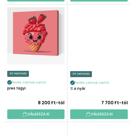
2+1 INGYENES
2+1 INGYENES
Festés számok szerint
Festés számok szerint
Epres fagyi
Itt a nyár
8 200 Ft-tól
7 700 Ft-tól
VÁLASSZA KI
VÁLASSZA KI