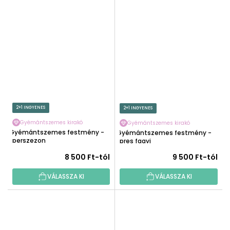
2+1 INGYENES
2+1 INGYENES
Gyémántszemes kirakó
Gyémántszemes kirakó
Gyémántszemes festmény -
Gyémántszemes festmény -
Eperszezon
Epres fagyi
8 500 Ft-tól
9 500 Ft-tól
VÁLASSZA KI
VÁLASSZA KI