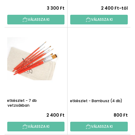
T
S
3 300 Ft
2 400 Ft-tól
Á
E
J
VÁLASSZA KI
VÁLASSZA KI
A
Ecsetkészlet - 7 db
Ecsetkészlet - Bambusz (4 db)
szövetzsákban
2 400 Ft
800 Ft
VÁLASSZA KI
VÁLASSZA KI