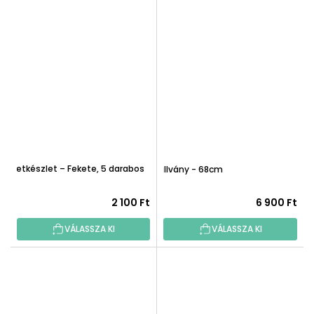
Ecsetkészlet – Fekete, 5 darabos
Faállvány - 68cm
2 100 Ft
6 900 Ft
VÁLASSZA KI
VÁLASSZA KI