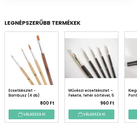
LEGNÉPSZERŰBB TERMÉKEK
Ecsetkészlet -
Művészi ecsetkészlet –
Kieg
Bambusz (4 db)
Fekete, fehér sörtével, 5
Pont
db
800 Ft
960 Ft
VÁLASSZA KI
VÁLASSZA KI