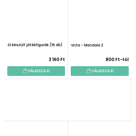
Fából készült játékfigurák (16 db)
Faminta - Mandala 2
3 160 Ft
800 Ft-tól
VÁLASSZA KI
VÁLASSZA KI