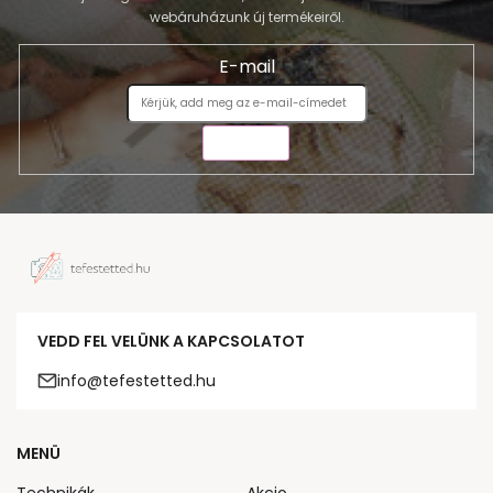
webáruházunk új termékeiről.
E-mail
KÜLDÉS
VEDD FEL VELÜNK A KAPCSOLATOT
info@tefestetted.hu
MENÜ