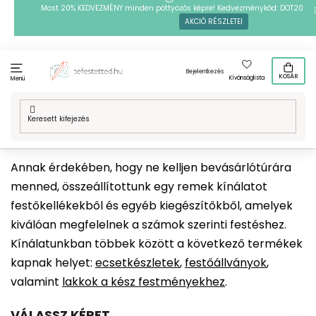
Ugrás
Most 20% KEDVEZMÉNY minden pöttyözős képre! Kedvezménykód: DOT20
AKCIÓ RÉSZLETEI
a
fő
tartalomhoz
Bejelentkezés
KOSÁR
Kívánságlista
Menü
Kezdőlap
/
Művészeti kellékek
Annak érdekében, hogy ne kelljen bevásárlótúrára
menned, összeállítottunk egy remek kínálatot
festőkellékekből és egyéb kiegészítőkből, amelyek
kiválóan megfelelnek a számok szerinti festéshez.
Kínálatunkban többek között a következő termékek
kapnak helyet:
ecsetkészletek
,
festőállványok
,
valamint
lakkok a kész festményekhez
.
VÁLASSZ KÉPET