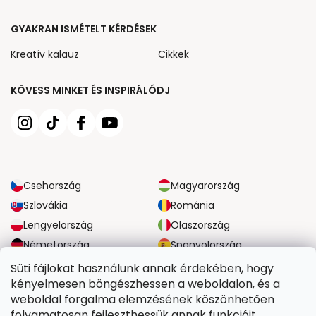
GYAKRAN ISMÉTELT KÉRDÉSEK
Kreatív kalauz
Cikkek
KÖVESS MINKET ÉS INSPIRÁLÓDJ
Csehország
Magyarország
Szlovákia
Románia
Lengyelország
Olaszország
Németország
Spanyolország
Nagy-Britannia
Ausztria
Süti fájlokat használunk annak érdekében, hogy
kényelmesen böngészhessen a weboldalon, és a
weboldal forgalma elemzésének köszönhetően
MEGBÍZHATÓ SZÁLLÍTÁSI LEHETŐSÉGEK
folyamatosan fejleszthessük annak funkcióit,