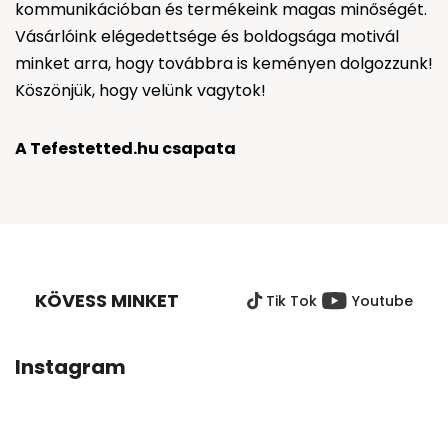
kommunikációban és termékeink magas minőségét.
Vásárlóink elégedettsége és boldogsága motivál
minket arra, hogy továbbra is keményen dolgozzunk!
Köszönjük, hogy velünk vagytok!
A Tefestetted.hu csapata
L
Á
B
KÖVESS MINKET
Tik Tok
Youtube
L
É
C
Instagram