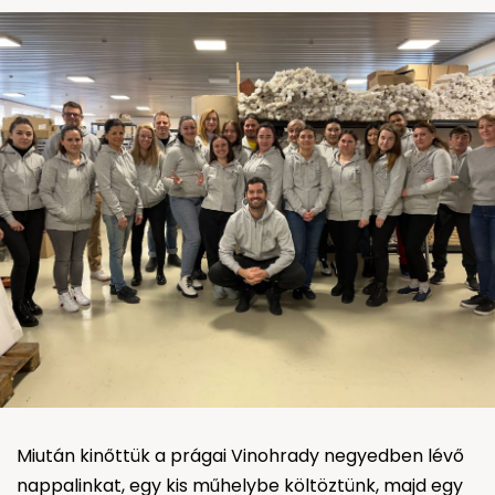
Miután kinőttük a prágai Vinohrady negyedben lévő
nappalinkat, egy kis műhelybe költöztünk, majd egy