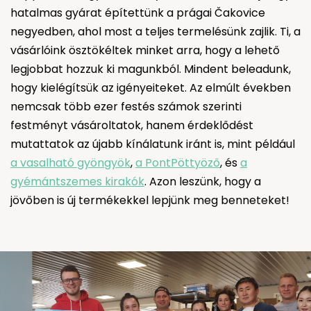
hatalmas gyárat építettünk a prágai Čakovice
negyedben, ahol most a teljes termelésünk zajlik. Ti, a
vásárlóink ösztökéltek minket arra, hogy a lehető
legjobbat hozzuk ki magunkból. Mindent beleadunk,
hogy kielégítsük az igényeiteket. Az elmúlt években
nemcsak több ezer festés számok szerinti
festményt vásároltatok, hanem érdeklődést
mutattatok az újabb kínálatunk iránt is, mint például
a vasalható gyöngyök
,
a PontPöttyöző
, és
a
gyémántszemes kirakók
. Azon leszünk, hogy a
jövőben is új termékekkel lepjünk meg benneteket!