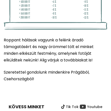
Roppant hálásak vagyunk a felénk áradó
támogatásért és nagy örömmel tölt el minket
minden elkészült festmény, amelynek fotóját
elkülditek nekünk! Alig várjuk a továbbiakat is!
Szeretettel gondolunk mindenkire Prágából,
Csehországból!
L
Á
B
KÖVESS MINKET
Tik Tok
Youtube
L