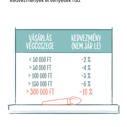
kedvezmények érvényesek rád.