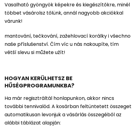
Vasalható gyöngyök képekre és kiegészítőkre, minél
többet vásárolsz tőlünk, annál nagyobb akciókkal
várunk!
mantování, tečkování, zažehlovací korálky i všechno
naše příslušenství. Čím víc u nás nakoupíte, tím
větší slevu si můžete užít!
HOGYAN KERÜLHETSZ BE
HŰSÉGPROGRAMUNKBA?
Ha már regisztráltál honlapunkon, akkor nincs
további tennivalód. A kosárban feltüntetett összeget
automatikusan levonjuk a vásárlás összegéből az
alábbi táblázat alapján: