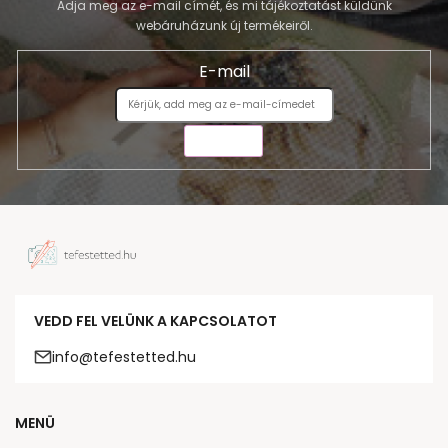
Adja meg az e-mail címét, és mi tájékoztatást küldünk
webáruházunk új termékeiről.
E-mail
KÜLDÉS
VEDD FEL VELÜNK A KAPCSOLATOT
info@tefestetted.hu
MENÜ