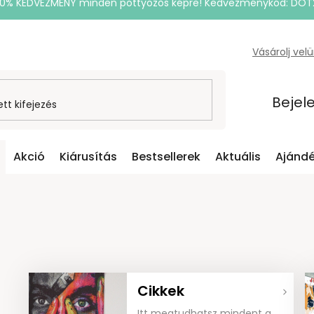
20% KEDVEZMÉNY minden pöttyözős képre! Kedvezménykód: DOT
Vásárolj vel
Bejel
Akció
Kiárusítás
Bestsellerek
Aktuális
Ajándé
Cikkek
Itt megtudhatsz mindent a