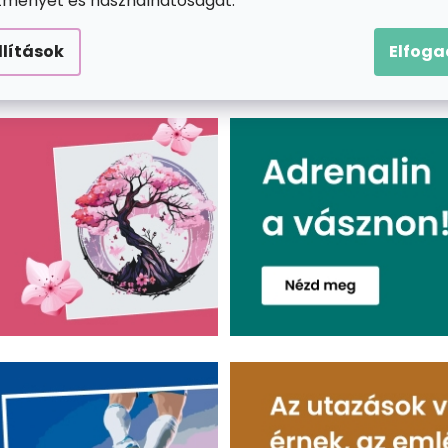
ítményét és használhatóságát.
llítások
Elfog