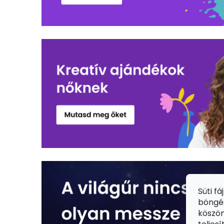
Süti f
böngés
köszön