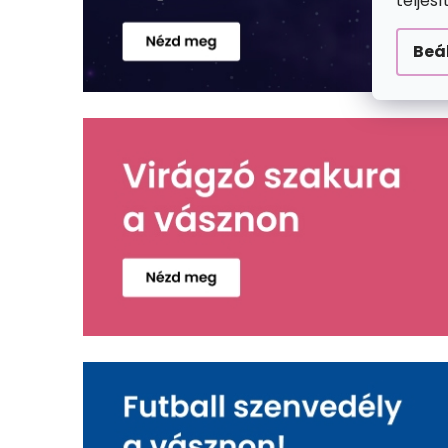
teljes
Beá