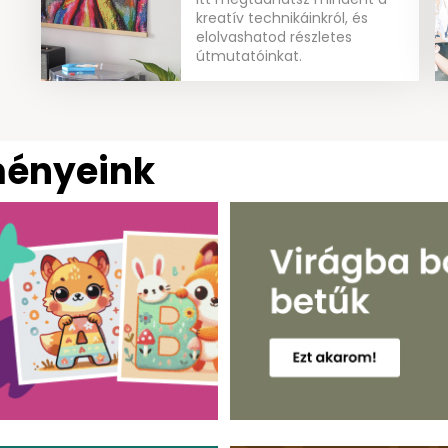
kreatív technikáinkról, és
elolvashatod részletes
útmutatóinkat.
ményeink