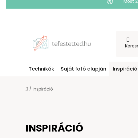
Most 
Ugrás
a
fő
tartalomhoz
Technikák
Saját fotó alapján
Inspiráció
Kezdőlap
/
Inspiráció
INSPIRÁCIÓ