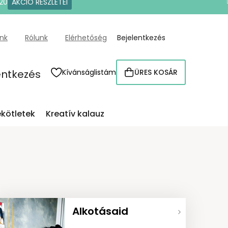
20
AKCIÓ RÉSZLETEI
ünk
Rólunk
Elérhetőség
Bejelentkezés
entkezés
Kívánságlistám
ÜRES KOSÁR
KOSÁR
kötletek
Kreatív kalauz
Alkotásaid