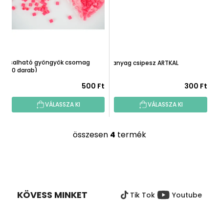
Vasalható gyöngyök csomag
Műanyag csipesz ARTKAL
(250 darab)
500 Ft
300 Ft
VÁLASSZA KI
VÁLASSZA KI
összesen
4
termék
L
i
s
L
t
Á
a
B
i
KÖVESS MINKET
Tik Tok
Youtube
L
r
É
á