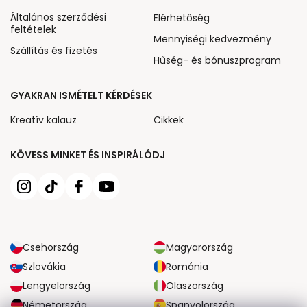
Általános szerződési
Elérhetőség
feltételek
Mennyiségi kedvezmény
Szállítás és fizetés
Hűség- és bónuszprogram
GYAKRAN ISMÉTELT KÉRDÉSEK
Kreatív kalauz
Cikkek
KÖVESS MINKET ÉS INSPIRÁLÓDJ
Csehország
Magyarország
Szlovákia
Románia
Lengyelország
Olaszország
Németország
Spanyolország