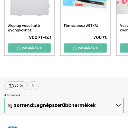
Alaplap vasalható
Fémcsipesz ARTKAL
Vas
gyöngyökhöz
cso
800 Ft-tól
700 Ft
VÁLASSZA KI
VÁLASSZA KI
Szűrők
Ár
4 termékek
T
Sorrend:
Legnépszerűbb termékek
E
R
M
T