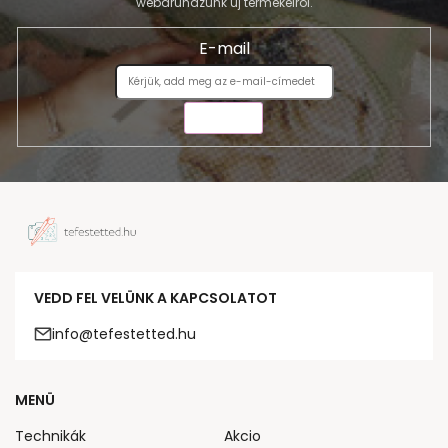
webáruházunk új termékeiről.
E-mail
KÜLDÉS
VEDD FEL VELÜNK A KAPCSOLATOT
info@tefestetted.hu
MENÜ
Technikák
Akcio