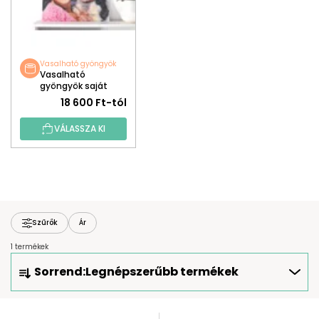
Vasalható gyöngyök
Vasalható
gyöngyök saját
fotó alapján
18 600 Ft-tól
VÁLASSZA KI
Szűrők
Ár
1 termékek
T
Sorrend:
Legnépszerűbb termékek
E
R
M