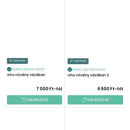
2+1 INGYENES
2+1 INGYENES
Festés számok szerint
Festés számok szerint
Boho növény vázában
Boho növény vázában 2
7 000 Ft-tól
6 500 Ft-tól
VÁLASSZA KI
VÁLASSZA KI