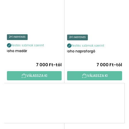
2+1 INGYENES
2+1 INGYENES
Festés számok szerint
Festés számok szerint
Boho madár
Boho napraforgó
7 000 Ft-tól
7 000 Ft-tól
VÁLASSZA KI
VÁLASSZA KI