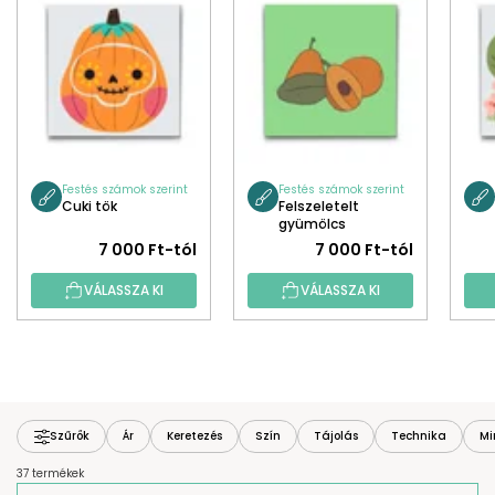
Festés számok szerint
Festés számok szerint
Cuki tök
Felszeletelt
gyümölcs
7 000 Ft-tól
7 000 Ft-tól
VÁLASSZA KI
VÁLASSZA KI
Szűrők
Ár
Keretezés
Szín
Tájolás
Technika
Mi
37 termékek
T