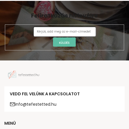
Feliratkozás hírlevélre
KÜLDÉS
VEDD FEL VELÜNK A KAPCSOLATOT
info@tefestetted.hu
MENÜ