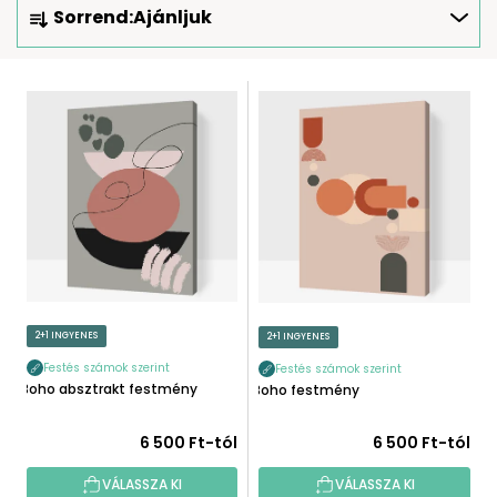
Sorrend:
Ajánljuk
E
R
M
T
É
E
K
R
E
M
K
É
R
K
E
E
N
K
D
L
E
I
2+1 INGYENES
2+1 INGYENES
Z
S
É
Festés számok szerint
Festés számok szerint
T
Boho absztrakt festmény
Boho festmény
S
Á
E
J
6 500 Ft-tól
6 500 Ft-tól
A
VÁLASSZA KI
VÁLASSZA KI