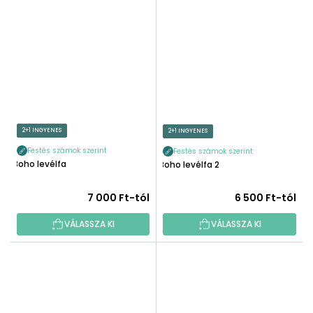
2+1 INGYENES
2+1 INGYENES
Festés számok szerint
Festés számok szerint
Boho levélfa
Boho levélfa 2
7 000 Ft-tól
6 500 Ft-tól
VÁLASSZA KI
VÁLASSZA KI