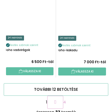
2+1 INGYENES
2+1 INGYENES
Festés számok szerint
Festés számok szerint
Boho vadvirágok
Boho-kakadu
6 500 Ft-tól
7 000 Ft-tól
VÁLASSZA KI
VÁLASSZA KI
TOVÁBBI 12 BETÖLTÉSE
L
1
4
a
p
L