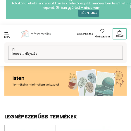
Ugrás
Fotóiból a lehető leggyorsabban és a lehető legjobb minőségben készíthetünk
képeket. EU-ban gyártott = nincs vám
a
NÉZZE MEG
fő
tartalomhoz
Bejelentkezés
KOSÁR
Kívánságlista
Menü
Kezdőlap
/
Boho
LEGNÉPSZERŰBB TERMÉKEK