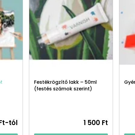
Festékrögzítő lakk – 50ml
Gyém
nt
(festés számok szerint)
Ft-tól
1 500 Ft