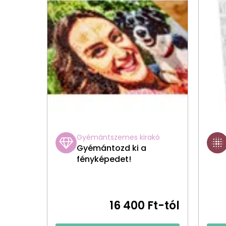
Gyémántszemes kirakó
Gyémántozd ki a
fényképedet!
16 400 Ft-tól