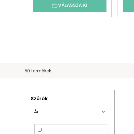
VÁLASSZA KI
50 termékek
O
T
Szűrők
L
E
Ár
D
R