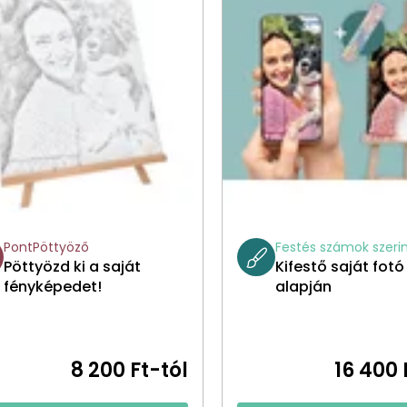
PontPöttyöző
Festés számok szeri
Pöttyözd ki a saját
Kifestő saját fotó
fényképedet!
alapján
8 200 Ft-tól
16 400 