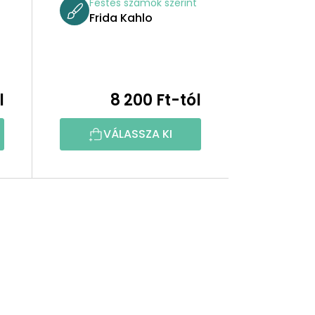
t
Festés számok szerint
Frida Kahlo
l
8 200 Ft-tól
VÁLASSZA KI