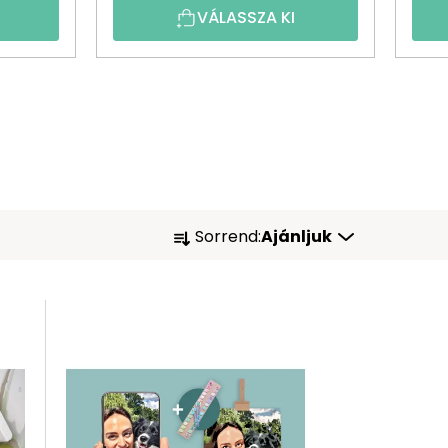
VÁLASSZA KI
T
Sorrend:
Ajánljuk
E
R
M
É