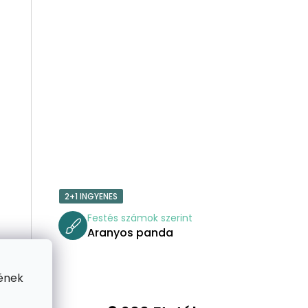
csillag.
E
2+1 INGYENES
t
Festés számok szerint
Aranyos panda
ének