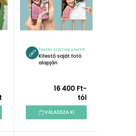
K
E
K
R
Festés számok szerint
E
Kifestő saját fotó
alapján
N
D
16 400 Ft-
A
E
termék
t
tól
átlagos
Z
értékelése
VÁLASSZA KI
5-
É
ből
5,0
S