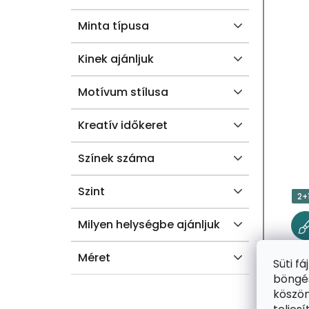
A
Minta típusa
Kinek ajánljuk
Motívum stílusa
Kreatív időkeret
Színek száma
Szint
2+
Milyen helységbe ajánljuk
Méret
Süti f
böngés
köszön