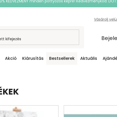
20% KEDVEZMÉNY minden pöttyözős képre! Kedvezménykód: DOT
Vásárolj vel
Bejel
Akció
Kiárusítás
Bestsellerek
Aktuális
Ajándé
ÉKEK