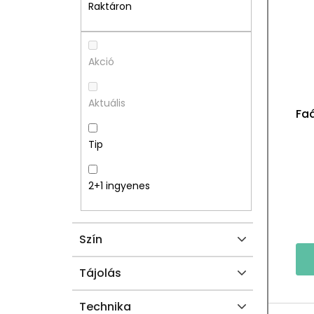
A
M
Raktáron
L
É
S
K
Akció
Ó
E
Aktuális
Fa
P
K
Tip
A
L
N
I
2+1 ingyenes
E
S
Szín
L
T
Á
Tájolás
J
Technika