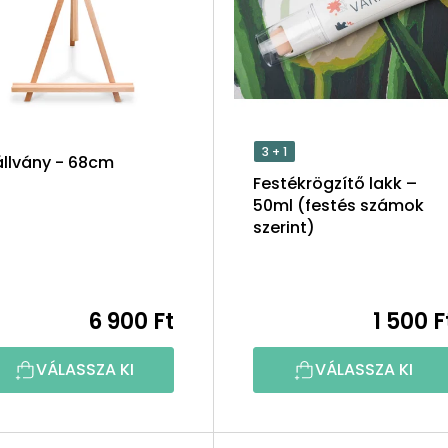
3 + 1
állvány - 68cm
Festékrögzítő lakk –
50ml (festés számok
szerint)
6 900 Ft
1 500 F
VÁLASSZA KI
VÁLASSZA KI