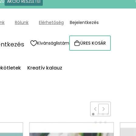
20
AKCIÓ RÉSZLETEI
ünk
Rólunk
Elérhetőség
Bejelentkezés
entkezés
Kívánságlistám
ÜRES KOSÁR
KOSÁR
kötletek
Kreatív kalauz