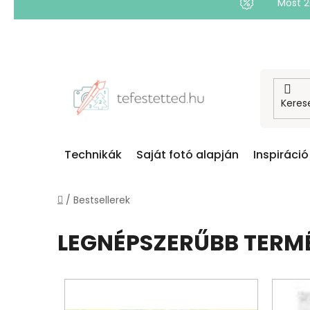
Most 
Ugrás
a
fő
tartalomhoz
Technikák
Saját fotó alapján
Inspiráció
Kezdőlap
/
Bestsellerek
LEGNÉPSZERŰBB TERM