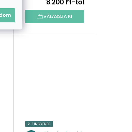
l
8 200 Ft-tól
adom
VÁLASSZA KI
2+1 INGYENES