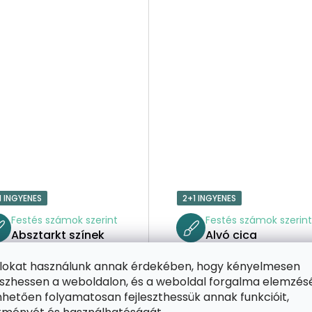
1 INGYENES
2+1 INGYENES
Festés számok szerint
Festés számok szerin
Absztarkt színek
Alvó cica
ájlokat használunk annak érdekében, hogy kényelmesen
zhessen a weboldalon, és a weboldal forgalma elemzés
hetően folyamatosan fejleszthessük annak funkcióit,