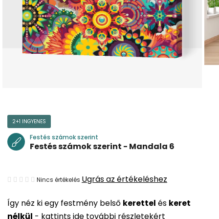
2+1 INGYENES
Festés számok szerint
Festés számok szerint - Mandala 6
A
Ugrás az értékeléshez
Nincs értékelés
termék
Így néz ki egy festmény belső
kerettel
és
keret
átlagos
nélkül
-
kattints ide további részletekért
értékelése