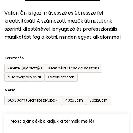
5-
Váljon Ön is igazi művésszé és ébressze fel
ből
kreativitását! A számozott mezők útmutatónk
0,0
szerinti kifestésével lenyűgöző és professzionális
csillag.
műalkotást fog alkotni, minden egyes alkalommal.
Keretezés
Kerettel (Ajánlott👍)
Keret nélkül (csak a vászon)
Műanyagtáblával
Kartonlemezen
Méret
60x80cm (Legnépszerűbb⭐)
40x60cm
80x120cm
Most ajándékba adjuk a termék mellé!