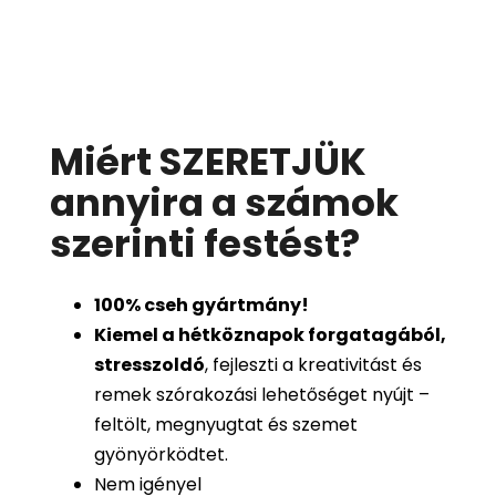
Miért SZERETJÜK
annyira a számok
szerinti festést
?
100%
cseh gyártmány!
Kiemel a hétköznapok forgatagából,
stresszoldó
, fejleszti a kreativitást és
remek szórakozási lehetőséget nyújt –
feltölt, megnyugtat és szemet
gyönyörködtet.
Nem igényel