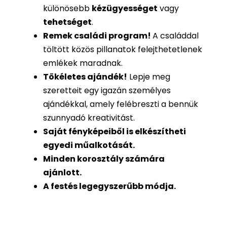
különösebb
kézügyességet
vagy
tehetséget
.
Remek családi program
!
A családdal
töltött közös pillanatok felejthetetlenek
emlékek maradnak.
Tökéletes ajándék
!
Lepje meg
szeretteit egy igazán személyes
ajándékkal, amely felébreszti a bennük
szunnyadó kreativitást.
Saját fényképeiből is
elkészítheti
egyedi műalkotását.
Minden korosztály számára
ajánlott.
A festés legegyszerűbb módja.