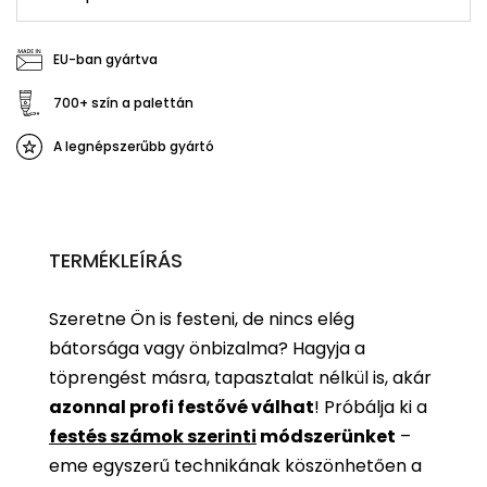
EU-ban gyártva
700+ szín a palettán
A legnépszerűbb gyártó
TERMÉKLEÍRÁS
Szeretne Ön is festeni, de nincs elég
bátorsága vagy önbizalma? Hagyja a
töprengést másra, tapasztalat nélkül is, akár
azonnal profi festővé válhat
!
Próbálja ki a
festés számok szerinti
módszerünket
–
eme egyszerű technikának köszönhetően a