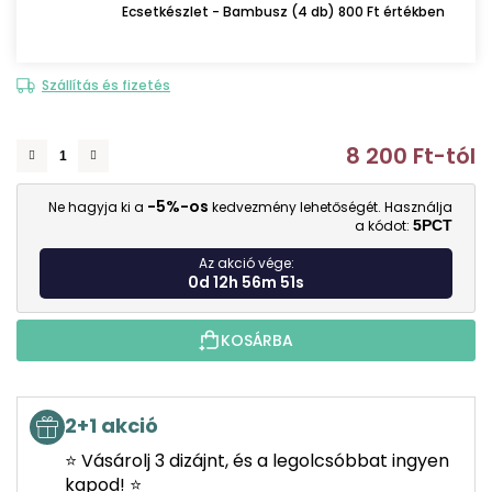
Ecsetkészlet - Bambusz (4 db) 800 Ft értékben
Szállítás és fizetés
8 200 Ft
-tól
E
-5%-os
Ne hagyja ki a
kedvezmény lehetőségét. Használja
a kódot:
5PCT
Az akció vége:
0d 12h 56m 50s
KOSÁRBA
2+1 akció
⭐ Vásárolj 3 dizájnt, és a legolcsóbbat ingyen
kapod! ⭐