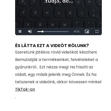
Remaining
-
0:11
Loaded
:
Pause
Unmute
Picture-
Fullscreen
100.00%
in-
Picture
Time
ÉS LÁTTA EZT A VIDEÓT RÓLUNK?
Szeretünk játékos rövid videókat készíteni.
Bemutatják a termékeinket, felvételeket a
gyárunkról... Ezt nézze meg! Ha frissíti az
oldalt, egy másik jelenik meg Önnek. És ha
tetszenek a videóink, akkor kövessen minket
TikTok-on
.