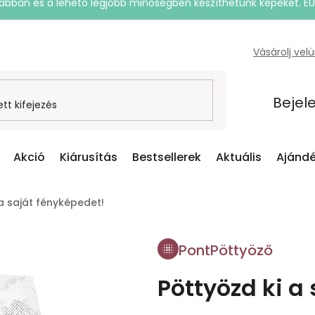
rsabban és a lehető legjobb minőségben készíthetünk képeket. E
Vásárolj vel
Bejel
Akció
Kiárusítás
Bestsellerek
Aktuális
Ajándé
a saját fényképedet!
PontPöttyöző
Pöttyözd ki a