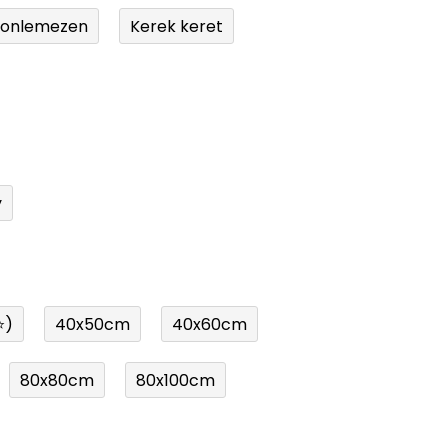
tonlemezen
Kerek keret
y
⭐)
40x50cm
40x60cm
80x80cm
80x100cm