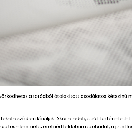
önyörködhetsz a fotódból átalakított csodálatos kétszínű 
s fekete színben kínáljuk. Akár eredeti, saját történetedet
rasztos elemmel szeretnéd feldobni a szobádat, a pontfes