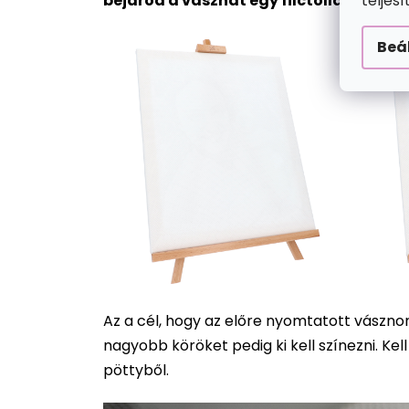
teljes
csillag.
bejárod a vásznat egy filctollal. Az e
Beá
Az a cél, hogy az előre nyomtatott vásznon 
nagyobb köröket pedig ki kell színezni. Ke
pöttyből.