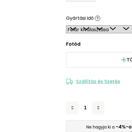
Gyártási idő
?
Fotód
TÖ
Szállítás és fizetés
-4%-o
Ne hagyja ki a