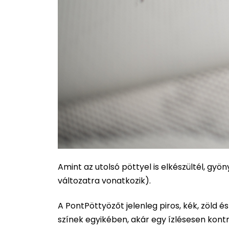
Amint az utolsó pöttyel is elkészültél, gy
változatra vonatkozik).
A PontPöttyözőt jelenleg piros, kék, zöld é
színek egyikében, akár egy ízlésesen kont