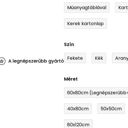
Műanyagtáblával
Kar
Kerek kartonlap
Szín
Fekete
Kék
Aran
A legnépszerűbb gyártó
Méret
60x80cm (Legnépszerűbb
40x80cm
50x50cm
80x120cm