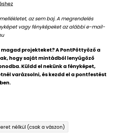
léshez
a mellékletet, az sem baj. A megrendelés
ényképet vagy fényképeket az alábbi e-mail-
hu
d magad projekteket? A PontPöttyöző a
ak, hogy saját mintádból lenyűgöző
onodba. Küldd el nekünk a fényképet,
nél varázsolni, és kezdd el a pontfestést
nben.
eret nélkül (csak a vászon)