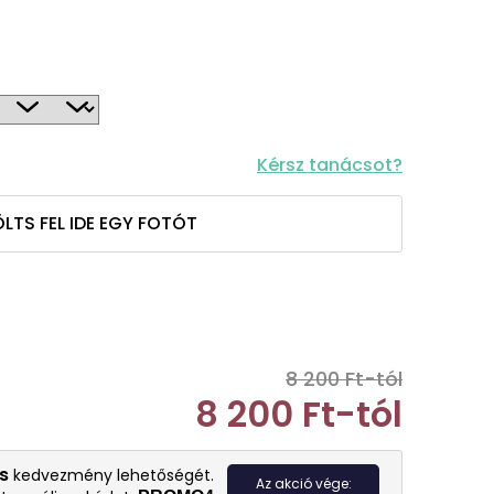
Kérsz tanácsot?
LTS FEL IDE EGY FOTÓT
8 200 Ft-tól
8 200 Ft
-tól
Egységár:
s
kedvezmény lehetőségét.
Az akció vége: