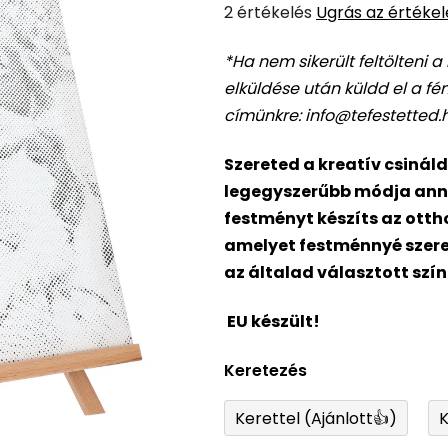
A
2 értékelés
Ugrás az értéke
termék
*Ha nem sikerült feltölteni 
átlagos
elküldése után küldd el a f
értékelése
címünkre: info@tefestetted.
5-
ből
Szereted a kreatív csinál
5,0
legegyszerűbb módja ann
csillag.
festményt készíts az otth
amelyet festménnyé szeret
az általad választott szí
EU készült!
Keretezés
Kerettel (Ajánlott👍)
K