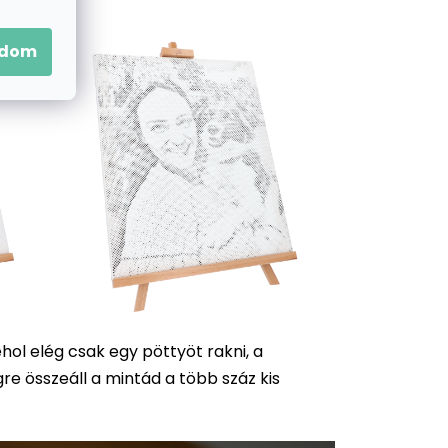
ésbe!
adom
hol elég csak egy pöttyöt rakni, a
re összeáll a mintád a több száz kis