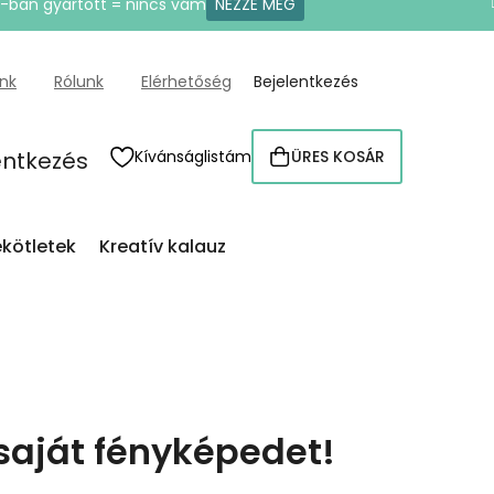
U-ban gyártott = nincs vám
NÉZZE MEG
ünk
Rólunk
Elérhetőség
Bejelentkezés
entkezés
Kívánságlistám
ÜRES KOSÁR
KOSÁR
kötletek
Kreatív kalauz
 saját fényképedet!