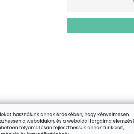
vészeti tevékenység, amelyet már a legkisebbek is e
ájlokat használunk annak érdekében, hogy kényelmesen
k szeretik, de a felnőttek érdeklődését is gyorsan fe
zhessen a weboldalon, és a weboldal forgalma elemzés
l bonyolult rendszerekben gondolkodni. Élvezd a pih
hetően folyamatosan fejleszthessük annak funkcióit,