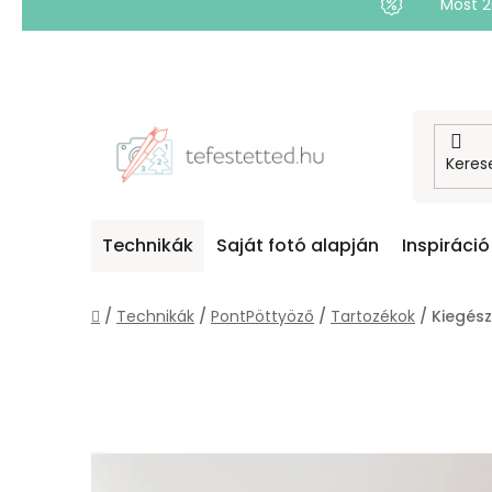
Most 
Ugrás
a
fő
tartalomhoz
Technikák
Saját fotó alapján
Inspiráció
Kezdőlap
/
Technikák
/
PontPöttyöző
/
Tartozékok
/
Kiegész