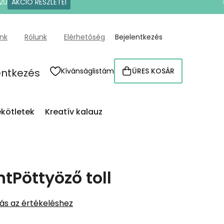
20
AKCIÓ RÉSZLETEI
ünk
Rólunk
Elérhetőség
Bejelentkezés
entkezés
Kívánságlistám
ÜRES KOSÁR
KOSÁR
kötletek
Kreatív kalauz
tPöttyöző toll
ás az értékeléshez