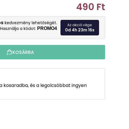
490 Ft
Egységár:
os
kedvezmény lehetőségét.
Az akció vége:
Használja a kódot:
PROMO4
0d 4h 23m 14s
KOSÁRBA
 a kosaradba, és a legolcsóbbat ingyen