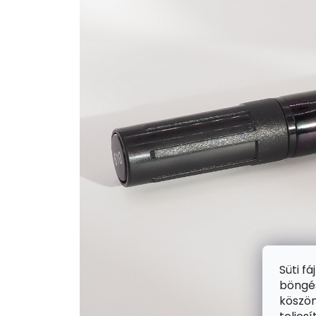
Süti f
böngés
köszön