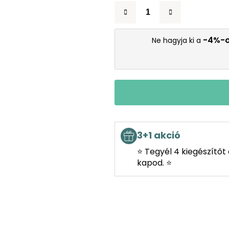
-4%-
Ne hagyja ki a
3+1 akció
⭐ Tegyél 4 kiegészítőt
kapod. ⭐