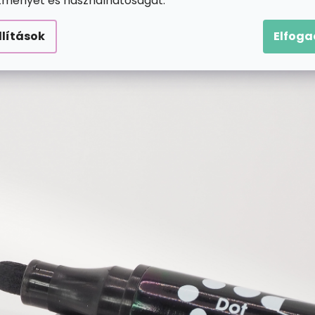
ítményét és használhatóságát.
llítások
Elfog