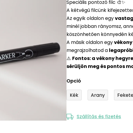
Speciális pontozó filc 🎨✨
átlagos
A kétvégű filcünk kifejezett
értékelése
Az egyik oldalon egy
vastag
5-
minél jobban rányomsz, ann
ből
köszönhetően könnyedén ké
0,0
A másik oldalon egy
vékony
csillag.
megrajzolhatod a
legaprób
⚠️
Fontos: a vékony hegyr
sérüljön meg és pontos ma
Opció
Kék
Arany
Feket
Szállítás és fizetés