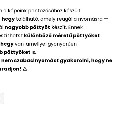
en a képeink pontozásához készült.
 hegy
található, amely reagál a nyomásra —
ál
nagyobb pöttyöt
készít. Ennek
szíthetsz
különböző méretű pöttyöket
.
 hegy
van, amellyel gyönyörűen
b pöttyöket
is.
e nem szabad nyomást gyakorolni, hogy ne
radjon! ⚠️
e