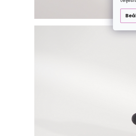
teljes
Beá