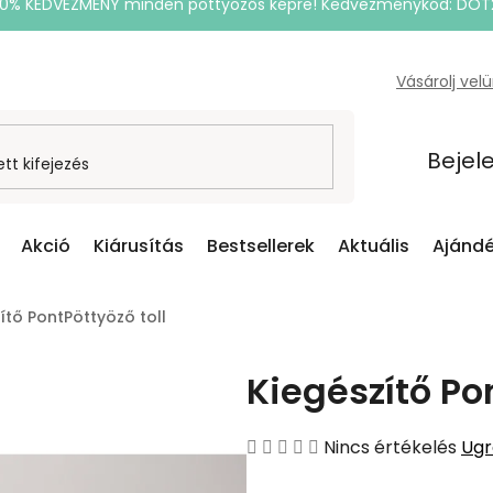
20% KEDVEZMÉNY minden pöttyözős képre! Kedvezménykód: DOT
Vásárolj vel
Bejel
Akció
Kiárusítás
Bestsellerek
Aktuális
Ajándé
ítő PontPöttyöző toll
Kiegészítő Pon
A
Nincs értékelés
Ugr
termék