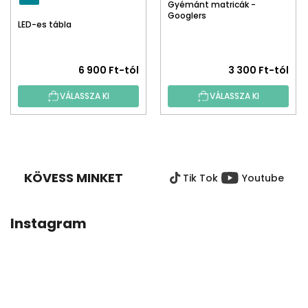
Gyémánt matricák -
Googlers
LED-es tábla
6 900 Ft-tól
3 300 Ft-tól
VÁLASSZA KI
VÁLASSZA KI
L
Á
B
KÖVESS MINKET
Tik Tok
Youtube
L
É
C
Instagram