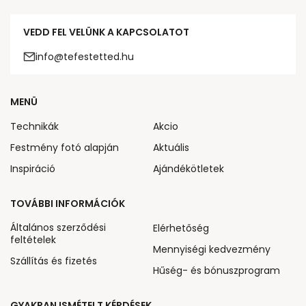
VEDD FEL VELÜNK A KAPCSOLATOT
info@tefestetted.hu
MENÜ
Technikák
Akcio
Festmény fotó alapján
Aktuális
Inspiráció
Ajándékötletek
TOVÁBBI INFORMÁCIÓK
Általános szerződési
Elérhetőség
feltételek
Mennyiségi kedvezmény
Szállítás és fizetés
Hűség- és bónuszprogram
GYAKRAN ISMÉTELT KÉRDÉSEK