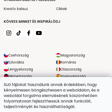
Kreatív kalauz
Cikkek
KÖVESS MINKET ÉS INSPIRÁLÓDJ
Csehország
Magyarország
Szlovákia
Románia
Lengyelország
Olaszország
Németország
Spanyolország
Nagy-Britannia
Ausztria
Süti fájlokat használunk annak érdekében, hogy
kényelmesen böngészhessen a weboldalon, és a
weboldal forgalma elemzésének köszönhetően
MEGBÍZHATÓ SZÁLLÍTÁSI LEHETŐSÉGEK
folyamatosan fejleszthessük annak funkcióit,
teljesítményét és használhatóságát.