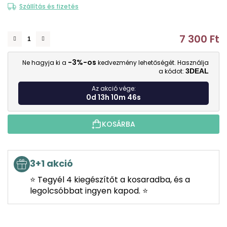
0,0
Szállítás és fizetés
csillag.
7 300 Ft
E
-3%-os
Ne hagyja ki a
kedvezmény lehetőségét. Használja
a kódot:
3DEAL
Az akció vége:
0d 13h 10m 46s
KOSÁRBA
3+1 akció
⭐ Tegyél 4 kiegészítőt a kosaradba, és a
legolcsóbbat ingyen kapod. ⭐