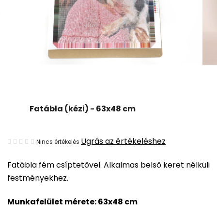
Fatábla (kézi) - 63x48 cm
A
Ugrás az értékeléshez
Nincs értékelés
termék
Fatábla fém csíptetővel. Alkalmas belső keret nélküli
átlagos
festményekhez.
értékelése
5-
Munkafelület mérete: 63x48 cm
ből