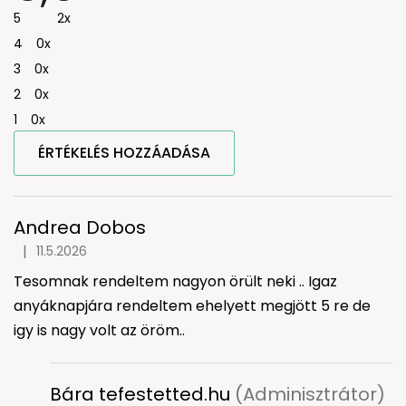
értékelése
5
2x
5-
ből
4
0x
5,0
csillag.
3
0x
2
0x
1
0x
ÉRTÉKELÉS HOZZÁADÁSA
V
é
l
Andrea Dobos
e
|
11.5.2026
A termék értékelése 5-ből 5 csillag.
m
Tesomnak rendeltem nagyon örült neki .. Igaz
é
n
anyáknapjára rendeltem ehelyett megjött 5 re de
y
igy is nagy volt az öröm..
e
k
l
Bára tefestetted.hu
(Adminisztrátor)
i