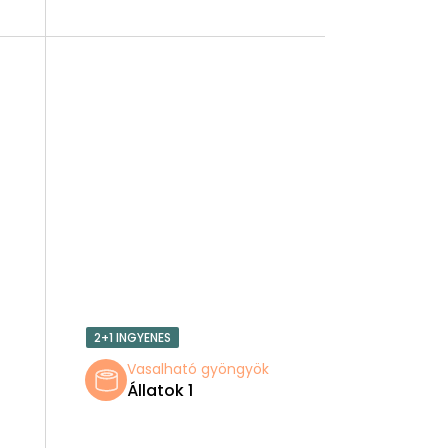
É
S
E
2+1 INGYENES
Vasalható gyöngyök
Állatok 1