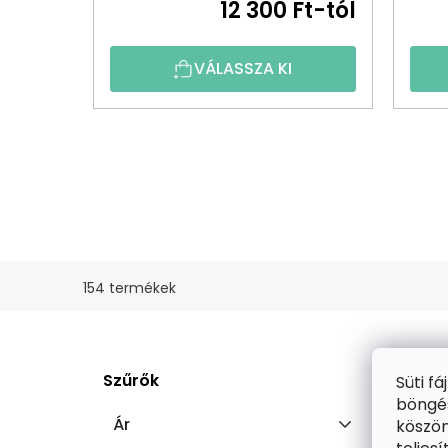
12 300 Ft-tól
VÁLASSZA KI
154 termékek
O
T
Szűrők
Süti f
L
E
böngés
Ár
köszön