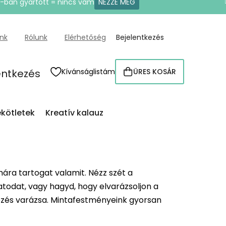
U-ban gyártott = nincs vám
NÉZZE MEG
ünk
Rólunk
Elérhetőség
Bejelentkezés
entkezés
Kívánságlistám
ÜRES KOSÁR
KOSÁR
kötletek
Kreatív kalauz
ra tartogat valamit. Nézz szét a
atodat, vagy hagyd, hogy elvarázsoljon a
yözés varázsa. Mintafestményeink gyorsan