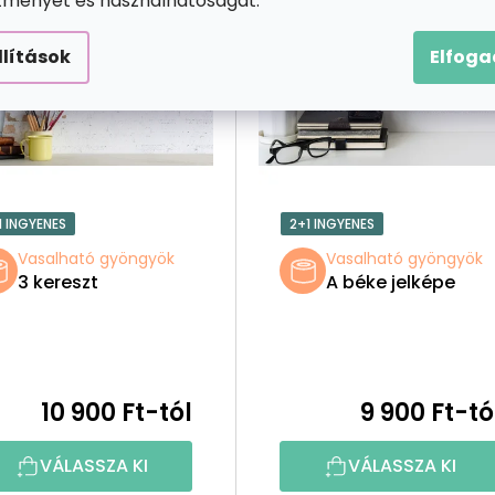
ítményét és használhatóságát.
llítások
Elfog
1 INGYENES
2+1 INGYENES
Vasalható gyöngyök
Vasalható gyöngyök
3 kereszt
A béke jelképe
10 900 Ft-tól
9 900 Ft-tó
VÁLASSZA KI
VÁLASSZA KI