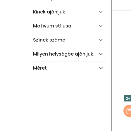
Á
J
Kinek ajánljuk
A
Motívum stílusa
Színek száma
Milyen helységbe ajánljuk
Méret
2+