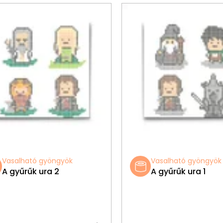
Vasalható gyöngyök
Vasalható gyöngyök
A gyűrűk ura 2
A gyűrűk ura 1