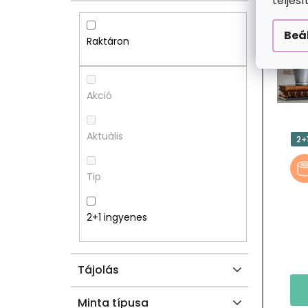
D
R
teljes
A
M
Beá
Raktáron
L
É
S
K
Akció
Ó
E
Aktuális
2+
P
K
Tip
A
L
N
I
2+1 ingyenes
E
S
Tájolás
L
T
Minta típusa