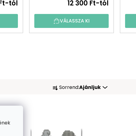
Ft-tól
12 300 Ft-tól
VÁLASSZA KI
T
Sorrend:
Ajánljuk
E
R
M
ének