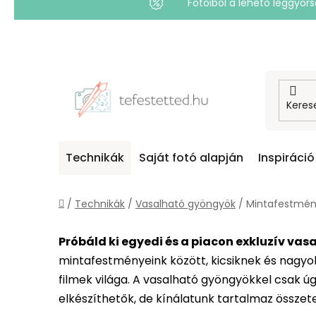
Fotóiból a lehető leggyo
Ugrás
a
fő
tartalomhoz
Technikák
Saját fotó alapján
Inspiráció
Kezdőlap
/
Technikák
/
Vasalható gyöngyök
/
Mintafestmén
Próbáld ki egyedi és a piacon exkluzív v
mintafestményeink között, kicsiknek és nagyok
filmek világa. A vasalható gyöngyökkel csak 
elkészíthetők, de kínálatunk tartalmaz összet