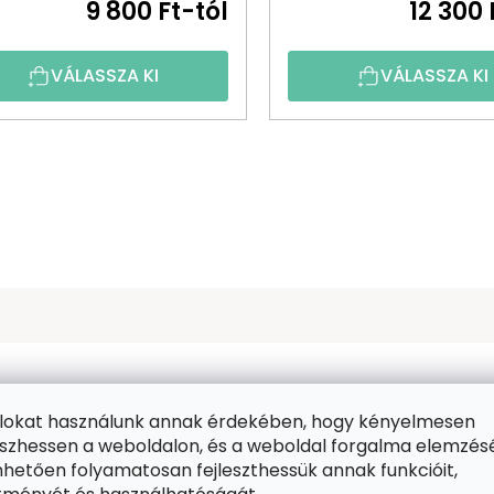
9 800 Ft-tól
12 300 
VÁLASSZA KI
VÁLASSZA KI
ájlokat használunk annak érdekében, hogy kényelmesen
zhessen a weboldalon, és a weboldal forgalma elemzés
hetően folyamatosan fejleszthessük annak funkcióit,