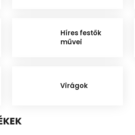
Híres festők
művei
Virágok
ÉKEK