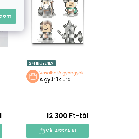
É
K
adom
E
K
R
2+1 INGYENES
E
Vasalható gyöngyök
A gyűrűk ura 1
N
D
E
l
12 300 Ft-tól
Z
VÁLASSZA KI