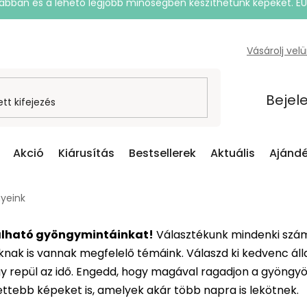
rsabban és a lehető legjobb minőségben készíthetünk képeket. E
Vásárolj vel
Bejel
Akció
Kiárusítás
Bestsellerek
Aktuális
Ajándé
yeink
asalható gyöngymintáinkat!
Választékunk mindenki számá
nak is vannak megfelelő témáink. Válaszd ki kedvenc áll
úgy repül az idő. Engedd, hogy magával ragadjon a gyöng
ettebb képeket is, amelyek akár több napra is lekötnek.