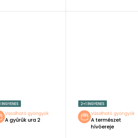
1 INGYENES
2+1 INGYENES
Vasalható gyöngyök
Vasalható gyöngyök
A gyűrűk ura 2
A természet
hívóereje