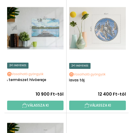
T
É
E
K
R
E
M
K
É
R
K
E
E
N
K
D
L
E
I
2+1 INGYENES
2+1 INGYENES
Z
S
É
Vasalható gyöngyök
Vasalható gyöngyök
T
A természet hívóereje
Havas táj
S
Á
E
J
10 900 Ft-tól
12 400 Ft-tól
A
VÁLASSZA KI
VÁLASSZA KI