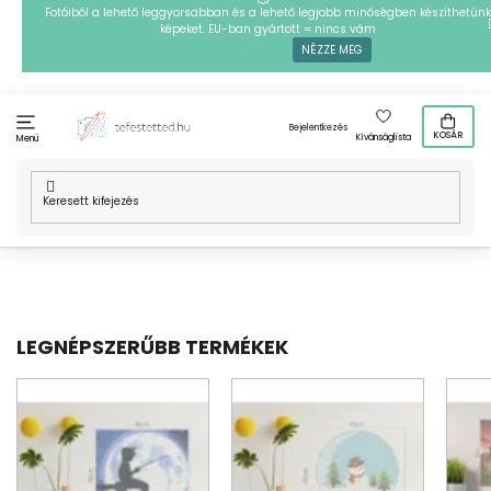
Ugrás
Fotóiból a lehető leggyorsabban és a lehető legjobb minőségben készíthetünk
képeket. EU-ban gyártott = nincs vám
a
NÉZZE MEG
fő
tartalomhoz
Bejelentkezés
KOSÁR
Kívánságlista
Menü
Kezdőlap
/
Technikák
/
Vasalható gyöngyök
/
Mintafestményeink
/
Természet
LEGNÉPSZERŰBB TERMÉKEK