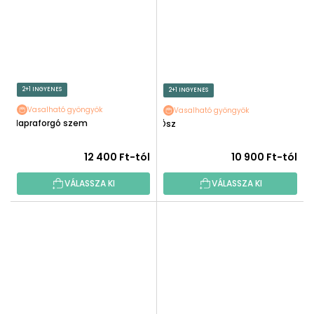
2+1 INGYENES
2+1 INGYENES
Vasalható gyöngyök
Vasalható gyöngyök
Napraforgó szem
Ősz
12 400 Ft-tól
10 900 Ft-tól
VÁLASSZA KI
VÁLASSZA KI