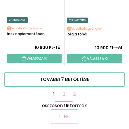
2+1 INGYENES
2+1 INGYENES
Vasalható gyöngyök
Vasalható gyöngyök
Sínek naplementében
Stég a tónál
10 900 Ft-tól
10 900 Ft-tól
VÁLASSZA KI
VÁLASSZA KI
TOVÁBBI 7 BETÖLTÉSE
L
1
2
a
p
L
o
összesen
19
termék
i
z
s
á
FEL
t
s
a