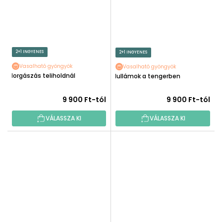
2+1 INGYENES
2+1 INGYENES
Vasalható gyöngyök
Vasalható gyöngyök
Horgászás teliholdnál
Hullámok a tengerben
9 900 Ft-tól
9 900 Ft-tól
VÁLASSZA KI
VÁLASSZA KI