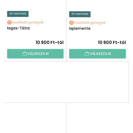
2+1 INGYENES
2+1 INGYENES
Vasalható gyöngyök
Vasalható gyöngyök
Magas-Tátra
Naplemente
10 900 Ft-tól
10 900 Ft-tól
VÁLASSZA KI
VÁLASSZA KI