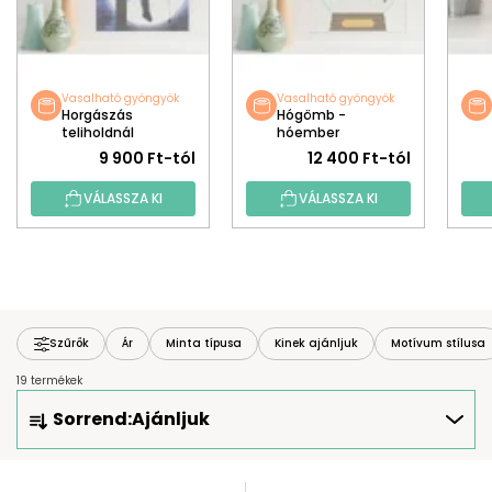
Vasalható gyöngyök
Vasalható gyöngyök
Horgászás
Hógömb -
teliholdnál
hóember
9 900 Ft-tól
12 400 Ft-tól
VÁLASSZA KI
VÁLASSZA KI
Szűrők
Ár
Minta típusa
Kinek ajánljuk
Motívum stílusa
19 termékek
T
Sorrend:
Ajánljuk
E
R
M