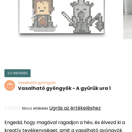
2+1 INGYENES
Vasalható gyöngyök
Vasalható gyöngyök - A gyűrűk ura 1
A
Ugrás az értékeléshez
Nincs értékelés
termék
Engedd, hogy magával ragadjon a hév, és élvezd ki a
átlagos
kreatív tevékenységet, amit a vasalható gyöngyök
értékelése