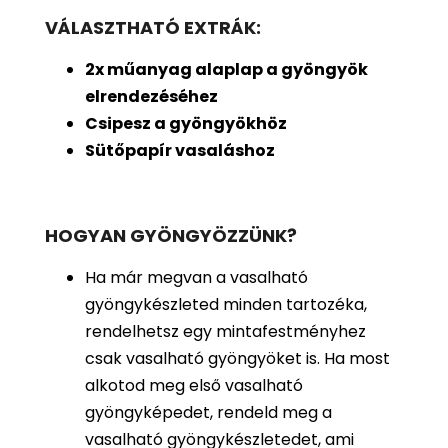
VÁLASZTHATÓ EXTRÁK:
2x műanyag alaplap a gyöngyök
elrendezéséhez
Csipesz a gyöngyökhöz
Sütőpapír vasaláshoz
HOGYAN GYÖNGYÖZZÜNK?
Ha már megvan a vasalható
gyöngykészleted minden tartozéka,
rendelhetsz egy mintafestményhez
csak vasalható gyöngyöket is. Ha most
alkotod meg első vasalható
gyöngyképedet, rendeld meg a
vasalható gyöngykészletedet, ami