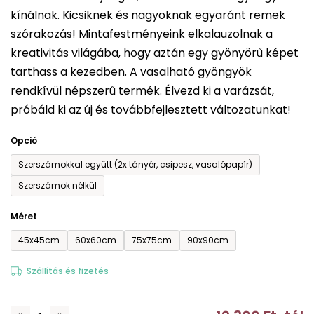
kínálnak. Kicsiknek és nagyoknak egyaránt remek
5-
szórakozás! Mintafestményeink elkalauzolnak a
ből
kreativitás világába, hogy aztán egy gyönyörű képet
0,0
tarthass a kezedben. A vasalható gyöngyök
csillag.
rendkívül népszerű termék. Élvezd ki a varázsát,
próbáld ki az új és továbbfejlesztett változatunkat!
Opció
Szerszámokkal együtt (2x tányér, csipesz, vasalópapír)
Szerszámok nélkül
Méret
45x45cm
60x60cm
75x75cm
90x90cm
Szállítás és fizetés