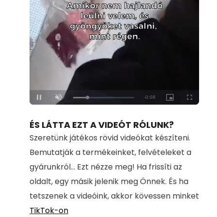
Loaded
:
Unmute
100.00%
ÉS LÁTTA EZT A VIDEÓT RÓLUNK?
Szeretünk játékos rövid videókat készíteni.
Bemutatják a termékeinket, felvételeket a
gyárunkról... Ezt nézze meg! Ha frissíti az
oldalt, egy másik jelenik meg Önnek. És ha
tetszenek a videóink, akkor kövessen minket
TikTok-on