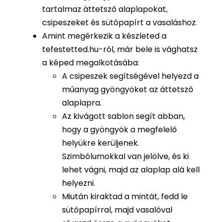
tartalmaz áttetsző alaplapokat,
csipeszeket és sütőpapírt a vasaláshoz.
Amint megérkezik a készleted a
tefestetted.hu-ról, már bele is vághatsz
a képed megalkotásába:
A csipeszek segítségével helyezd a
műanyag gyöngyöket az áttetsző
alaplapra.
Az kivágott sablon segít abban,
hogy a gyöngyök a megfelelő
helyükre kerüljenek.
Szimbólumokkal van jelölve, és ki
lehet vágni, majd az alaplap alá kell
helyezni.
Miután kiraktad a mintát, fedd le
sütőpapírral, majd vasalóval