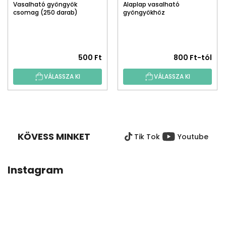
Vasalható gyöngyök
Alaplap vasalható
csomag (250 darab)
gyöngyökhöz
500 Ft
800 Ft-tól
VÁLASSZA KI
VÁLASSZA KI
L
Á
B
KÖVESS MINKET
Tik Tok
Youtube
L
É
C
Instagram