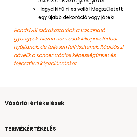
olvaszd össze a gyöngyöket.
Hagyd kihűlni és voilá! Megszületett
egy újabb dekoráció vagy játék!
Rendkívül szórakoztatóak a vasalható
gyöngyök, hiszen nem csak kikapcsolódást
nyújtanak, de teljesen felfrissítenek. Ráadásul
növelik a koncentrációs képességünket és
fejlesztik a képzelőerőnket.
Vásárlói értékelések
TERMÉKÉRTÉKELÉS