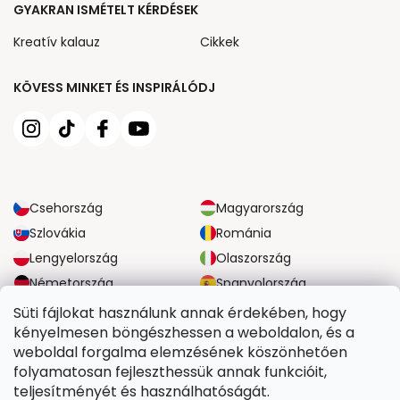
GYAKRAN ISMÉTELT KÉRDÉSEK
Kreatív kalauz
Cikkek
KÖVESS MINKET ÉS INSPIRÁLÓDJ
Csehország
Magyarország
Szlovákia
Románia
Lengyelország
Olaszország
Németország
Spanyolország
Nagy-Britannia
Ausztria
Süti fájlokat használunk annak érdekében, hogy
kényelmesen böngészhessen a weboldalon, és a
weboldal forgalma elemzésének köszönhetően
MEGBÍZHATÓ SZÁLLÍTÁSI LEHETŐSÉGEK
folyamatosan fejleszthessük annak funkcióit,
teljesítményét és használhatóságát.