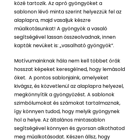
közé tartozik. Az apró gyöngyöket a
sablonon lévő minta szerint helyezzük fel az
alaplapra, majd vasaljuk készre
műalkotásunkat! A gyöngyök a vasaló
segítségével lassan összeolvadnak, innen
kapták nevüket is: „vasalható gyöngyök”.
Motívumainknak hála nem kell többet órák
hosszat képeket keresgélned, hogy lemásold
őket. A pontos sablonjaink, amelyeket
kivágsz, és közvetlenül az alaplapra helyezel,
megkönnyítik a gyöngyözést. A sablonok
szimbólumokat és számokat tartalmaznak,
így könnyen tudod, hogy melyik gyöngynek
hol a helye. Az általános mintasablon
segítségével könnyen és gyorsan alkothatod
meg műalkotásodat. Készen állsz, hogy