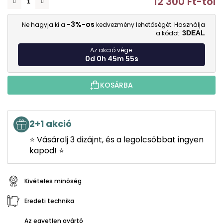
12 300 Ft
-tól
E
-3%-os
Ne hagyja ki a
kedvezmény lehetőségét. Használja
a kódot:
3DEAL
Az akció vége:
0d 0h 45m 54s
KOSÁRBA
2+1 akció
⭐ Vásárolj 3 dizájnt, és a legolcsóbbat ingyen
kapod! ⭐
Kivételes minőség
Eredeti technika
Az egyetlen gyártó