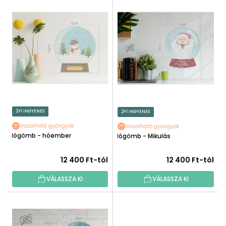
T
É
E
K
R
E
M
K
É
R
K
E
E
N
K
D
L
E
I
2+1 INGYENES
2+1 INGYENES
Z
S
É
Vasalható gyöngyök
Vasalható gyöngyök
T
Hógömb - hóember
Hógömb - Mikulás
S
Á
E
J
12 400 Ft-tól
12 400 Ft-tól
A
VÁLASSZA KI
VÁLASSZA KI