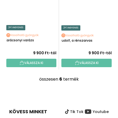
2+1 INGYENES
2+1 INGYENES
Vasalható gyöngyök
Vasalható gyöngyök
Karácsonyi varázs
Rudolf, a rénszarvas
9 900 Ft-tól
9 900 Ft-tól
VÁLASSZA KI
VÁLASSZA KI
összesen
6
termék
L
i
s
L
t
Á
a
B
i
KÖVESS MINKET
Tik Tok
Youtube
L
r