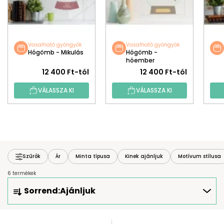
Vasalható gyöngyök
Vasalható gyöngyök
Hógömb - Mikulás
Hógömb -
hóember
12 400 Ft-tól
12 400 Ft-tól
VÁLASSZA KI
VÁLASSZA KI
Szűrők
Ár
Minta típusa
Kinek ajánljuk
Motívum stílusa
6 termékek
T
Sorrend:
Ajánljuk
E
R
M