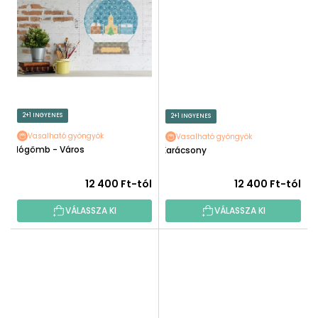
2+1 INGYENES
2+1 INGYENES
Vasalható gyöngyök
Vasalható gyöngyök
Hógömb - Város
Karácsony
12 400 Ft-tól
12 400 Ft-tól
VÁLASSZA KI
VÁLASSZA KI