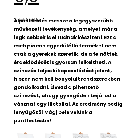
A
termék
2 értékelés
A pontfestés messze a legegyszerűbb
átlagos
értékelése
művészeti tevékenység, amelyet már a
5-
ből
legkisebbek is el tudnak készíteni. Ezt a
5,0
csillag.
cseh piacon egyedülálló terméket nem
csak a gyerekek szeretik, de a felnőttek
érdeklődését is gyorsan felkeltheti. A
színezés teljes kikapcsolódást jelent,
hiszen nem kell bonyolult rendszerekben
gondolkodni. Élvezd a pihentető
színezést, ahogy gyengéden bejárod a
vásznat egy filctollal. Az eredmény pedig
lenyűgöző! Vágj bele velünk a
pontfestésbe!