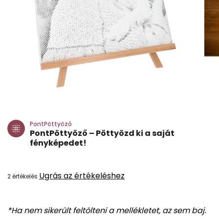
PontPöttyöző
PontPöttyöző – Pöttyözd ki a saját
fényképedet!
A
Ugrás az értékeléshez
2 értékelés
termék
átlagos
*Ha nem sikerült feltölteni a mellékletet, az sem baj.
értékelése