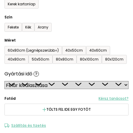
Kerek kartonlap
Szín
Fekete
Kék
Arany
Méret
60x80cm (Legnépszerűbb⭐)
40x50cm
40x60cm
40x80cm
50x50cm
80x80cm
80x100cm
80x120cm
Gyártási idő
?
Fotód
Kérsz tanácsot?
TÖLTS FEL IDE EGY FOTÓT
Szállítás és fizetés