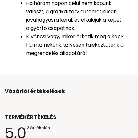
Ha három napon belül nem kapunk
választ, a grafikai terv automatikusan
jóváhagyásra kerül, és elküldjük a képet
a gyártó csapatnak.
Kíváncsi vagy, mikor érkezik meg a kép?
Ha írsz nekünk, szívesen tájékoztatunk a
megrendelés állapotáról.
Vásárlói értékelések
TERMÉKÉRTÉKELÉS
5,0
A
2 értékelés
termék
átlagos