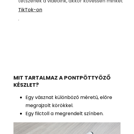
tetszenek a videóink, akkor kövessen minket
TikTok-on
.
MIT TARTALMAZ A PONTPÖTTYÖZŐ
KÉSZLET?
Egy vásznat különböző méretű, előre
megrajzolt körökkel.
Egy filctoll a megrendelt színben.