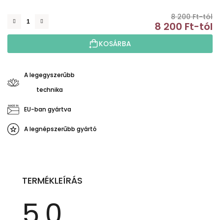
8 200 Ft-tól
8 200 Ft
-tól
E
KOSÁRBA
A legegyszerűbb
technika
EU-ban gyártva
A legnépszerűbb gyártó
TERMÉKLEÍRÁS
5,0