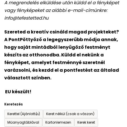
A megrendelés elküldése után küldd el a fényképet
5-
vagy fényképeket az alábbi e-mail-címünkre:
ből
info@tefestetted.hu
5,0
csillag.
Szereted a kreatív csináld magad projekteket?
A PontPöttyöző a legegyszerűbb módja annak,
hogy saját mintádból lenyűgöző festményt
készíts az otthonodba. Küldd el nekünk a
fényképet, amelyet festménnyé szeretnél
varázsolni, és kezdd el a pontfestést az általad
választott színben.
EU készült!
Keretezés
Kerettel (Ajánlott👍)
Keret nélkül (csak a vászon)
Műanyagtáblával
Kartonlemezen
Kerek keret