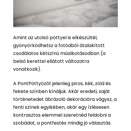
Amint az utolsó pöttyel is elkészültél,
gyönyörködhetsz a fotódból átalakított
csodálatos kétszínű műalkotásodban (a
belső kerettel ellátott változatra
vonatkozik).
A PontPöttyözőt jelenleg piros, kék, zöld és
fekete színben kínáljuk. Akár eredeti, saját
történetedet ábrázoló dekorációra vágysz, a
fenti színek egyikében, akár egy ízlésesen
kontrasztos elemmel szeretnéd feldobni a
szobádat, a pontfestés mindig jó választás.