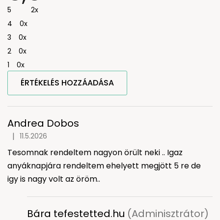
értékelése
5
2x
5-
ből
4
0x
5,0
csillag.
3
0x
2
0x
1
0x
ÉRTÉKELÉS HOZZÁADÁSA
V
é
l
Andrea Dobos
e
|
11.5.2026
A termék értékelése 5-ből 5 csillag.
m
Tesomnak rendeltem nagyon örült neki .. Igaz
é
n
anyáknapjára rendeltem ehelyett megjött 5 re de
y
igy is nagy volt az öröm..
e
k
l
Bára tefestetted.hu
(Adminisztrátor)
i