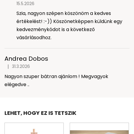
15.5.2026
s
t
Szia, nagyon szépen köszönöm a kedves
á
értékelést! :-)) Köszönetképpen küldünk egy
j
kedvezménykódot is a következő
a
vásárlásodhoz.
Andrea Dobos
|
31.3.2026
A termék értékelése 5-ből 5 csillag.
Nagyon szuper bátran ajánlom ! Megvagyok
elégedve ..
LEHET, HOGY EZ IS TETSZIK