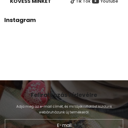
KÖVESS MINKET
Tik Tok
Youtube
L
É
C
Instagram
Feliratkozás hírlevélre
Adja meg az e-mail címét, és mi tájékoztatást küldünk
webáruházunk új termékeiről.
E-mail