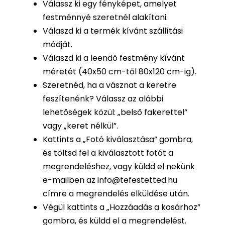
Válassz ki egy fényképet, amelyet
festménnyé szeretnél alakítani.
Válaszd ki a termék kívánt szállítási
módját.
Válaszd ki a leendő festmény kívánt
méretét (40x50 cm-től 80x120 cm-ig).
Szeretnéd, ha a vásznat a keretre
feszítenénk? Válassz az alábbi
lehetőségek közül: „belső fakerettel”
vagy „keret nélkül”.
Kattints a „Fotó kiválasztása” gombra,
és töltsd fel a kiválasztott fotót a
megrendeléshez, vagy küldd el nekünk
e-mailben az info@tefestetted.hu
címre a megrendelés elküldése után.
Végül kattints a „Hozzáadás a kosárhoz”
gombra, és küldd el a megrendelést.