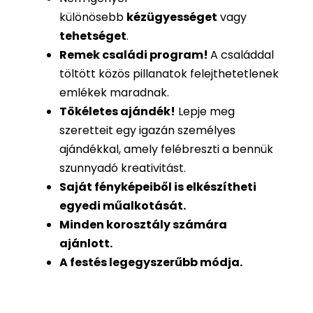
különösebb
kézügyességet
vagy
tehetséget
.
Remek családi program
!
A családdal
töltött közös pillanatok felejthetetlenek
emlékek maradnak.
Tökéletes ajándék
!
Lepje meg
szeretteit egy igazán személyes
ajándékkal, amely felébreszti a bennük
szunnyadó kreativitást.
Saját fényképeiből is
elkészítheti
egyedi műalkotását.
Minden korosztály számára
ajánlott.
A festés legegyszerűbb módja.