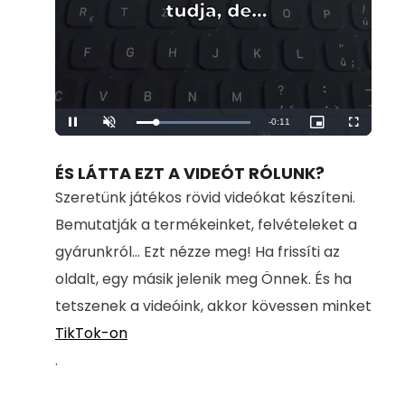
Remaining
-
0:11
Loaded
:
Pause
Unmute
Picture-
Fullscreen
100.00%
in-
Picture
Time
ÉS LÁTTA EZT A VIDEÓT RÓLUNK?
Szeretünk játékos rövid videókat készíteni.
Bemutatják a termékeinket, felvételeket a
gyárunkról... Ezt nézze meg! Ha frissíti az
oldalt, egy másik jelenik meg Önnek. És ha
tetszenek a videóink, akkor kövessen minket
TikTok-on
.