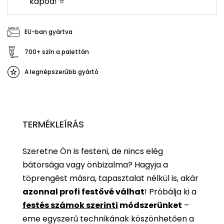
kapod! ⭐
EU-ban gyártva
700+ szín a palettán
A legnépszerűbb gyártó
TERMÉKLEÍRÁS
Szeretne Ön is festeni, de nincs elég
bátorsága vagy önbizalma? Hagyja a
töprengést másra, tapasztalat nélkül is, akár
azonnal profi festővé válhat
!
Próbálja ki a
festés számok szerinti
módszerünket
–
eme egyszerű technikának köszönhetően a