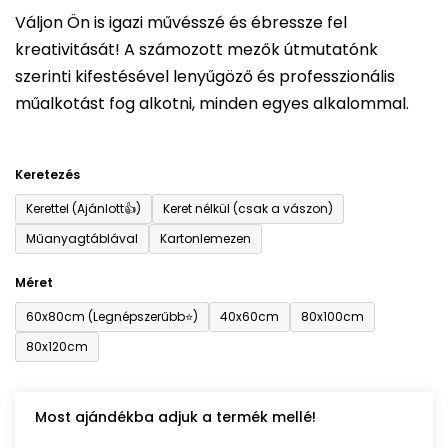
5-
Váljon Ön is igazi művésszé és ébressze fel
ből
kreativitását! A számozott mezők útmutatónk
0,0
szerinti kifestésével lenyűgöző és professzionális
csillag.
műalkotást fog alkotni, minden egyes alkalommal.
Keretezés
Kerettel (Ajánlott👍)
Keret nélkül (csak a vászon)
Műanyagtáblával
Kartonlemezen
Méret
60x80cm (Legnépszerűbb⭐)
40x60cm
80x100cm
80x120cm
Most ajándékba adjuk a termék mellé!