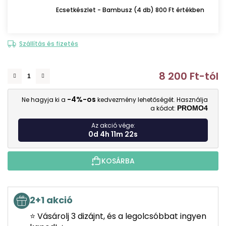
Ecsetkészlet - Bambusz (4 db) 800 Ft értékben
Szállítás és fizetés
8 200 Ft
-tól
E
-4%-os
Ne hagyja ki a
kedvezmény lehetőségét. Használja
a kódot:
PROMO4
Az akció vége:
0d 4h 11m 21s
KOSÁRBA
2+1 akció
⭐ Vásárolj 3 dizájnt, és a legolcsóbbat ingyen