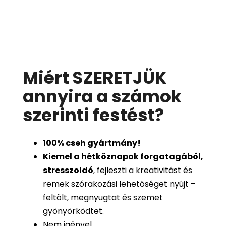
Miért SZERETJÜK
annyira a számok
szerinti festést
?
100%
cseh gyártmány!
Kiemel a hétköznapok forgatagából,
stresszoldó
, fejleszti a kreativitást és
remek szórakozási lehetőséget nyújt –
feltölt, megnyugtat és szemet
gyönyörködtet.
Nem igényel