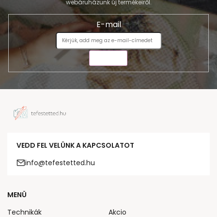
webáruházunk új termékeiről.
E-mail
KÜLDÉS
VEDD FEL VELÜNK A KAPCSOLATOT
info@tefestetted.hu
MENÜ
Technikák
Akcio