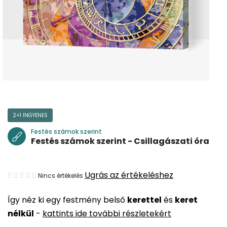
2+1 INGYENES
Festés számok szerint
Festés számok szerint - Csillagászati óra
A
Ugrás az értékeléshez
Nincs értékelés
termék
Így néz ki egy festmény belső
kerettel
és
keret
átlagos
nélkül
-
kattints ide további részletekért
értékelése