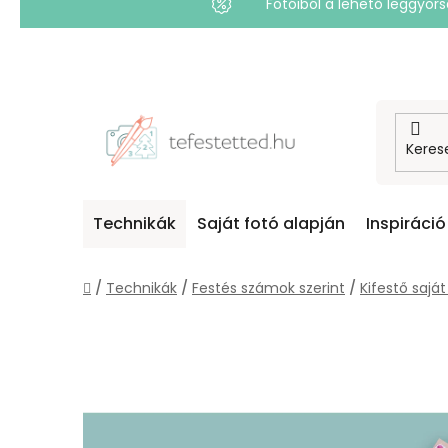
Fotóiból a lehető leggyo
Ugrás
a
fő
tartalomhoz
Technikák
Saját fotó alapján
Inspiráció
Kezdőlap
/
Technikák
/
Festés számok szerint
/
Kifestő saját