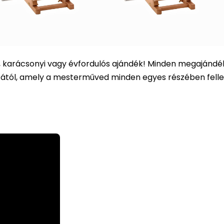
i, karácsonyi vagy évfordulós ajándék! Minden megajándé
atától, amely a mesterműved minden egyes részében felle