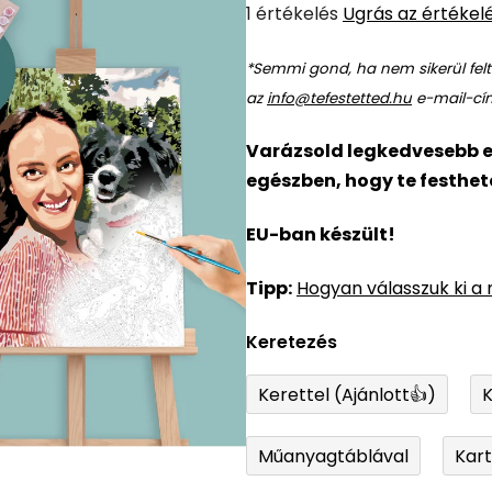
A
1 értékelés
Ugrás az értékel
termék
*Semmi gond, ha nem sikerül feltö
átlagos
az
info@tefestetted.hu
e-mail-cím
értékelése
5-
Varázsold legkedvesebb e
ből
egészben, hogy te festhete
5,0
csillag.
EU-ban készült!
Tipp:
Hogyan válasszuk ki a
Keretezés
Kerettel (Ajánlott👍)
K
Műanyagtáblával
Kar