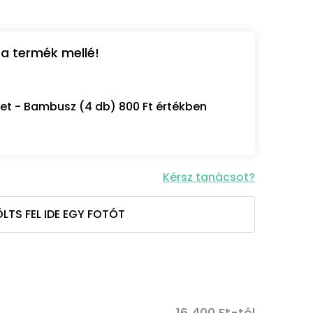
a termék mellé!
let - Bambusz (4 db) 800 Ft értékben
Kérsz tanácsot?
LTS FEL IDE EGY FOTÓT
16 400 Ft-tól