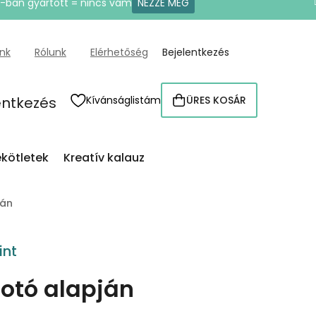
U-ban gyártott = nincs vám
NÉZZE MEG
ünk
Rólunk
Elérhetőség
Bejelentkezés
entkezés
Kívánságlistám
ÜRES KOSÁR
KOSÁR
kötletek
Kreatív kalauz
ján
int
fotó alapján