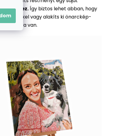
lesz: készíts festményt egy saját
 festéshez.
Így biztos lehet abban, hogy
adom
 emlékekkel vagy alakíts ki önarckép-
yújtásnyira van.