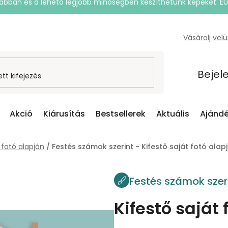
rsabban és a lehető legjobb minőségben készíthetünk képeket. E
Vásárolj vel
Bejel
Akció
Kiárusítás
Bestsellerek
Aktuális
Ajándé
 fotó alapján
/
Festés számok szerint - Kifestő saját fotó alap
Festés számok szer
Kifestő saját 