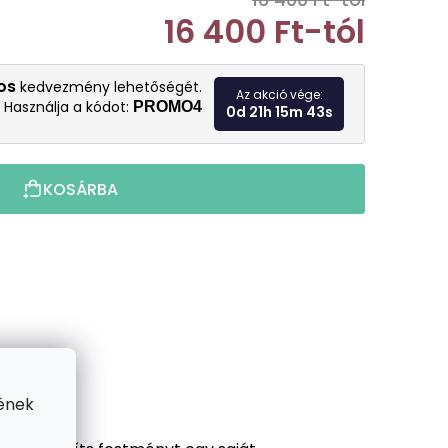
16 400 Ft
-tól
Egységár:
os
kedvezmény lehetőségét.
Az akció vége:
Használja a kódot:
PROMO4
0d 21h 15m 42s
KOSÁRBA
ének