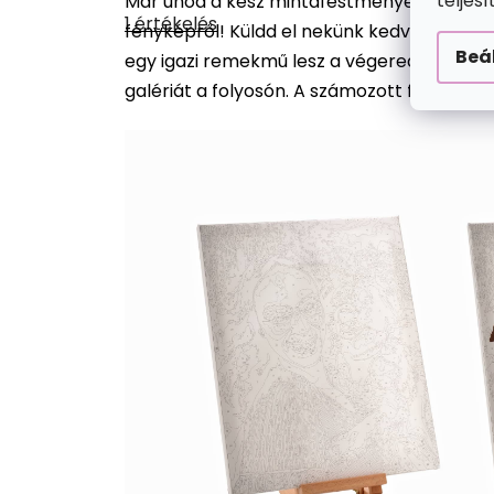
teljes
Már unod a kész mintafestmények közötti vá
termék
1 értékelés
átlagos
fényképről! Küldd el nekünk kedvenc fotód
értékelése
Beá
egy igazi remekmű lesz a végeredmény. Fe
5-
ből
galériát a folyosón. A számozott festménye
5,0
csillag.