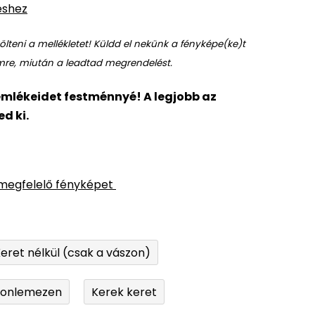
éshez
lteni a mellékletet! Küldd el nekünk a fényképe(ke)t
re, miután a leadtad megrendelést.
mlékeidet festménnyé! A legjobb az
d ki.
 megfelelő fényképet
eret nélkül (csak a vászon)
tonlemezen
Kerek keret