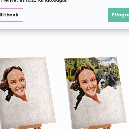
ítményét és használhatóságát.
logatást? Akkor készíts valami egyénit, ami csak a tiéd 
at és mi elkészítjük egyedi sablonodat a
számok szerinti
llítások
Elfog
ss képet a családtagjaidnak, dekoráld otthonod vakációs
kkel határ a csillagos ég, s mindez most csak egy ecsetn