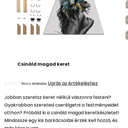
Csináld magad keret
A
Ugrás az értékeléshez
Nincs értékelés
termék
Jobban szeretsz keret nélküli vászonra festeni?
átlagos
Gyakrabban szereted cserélgetni a festményeidet
értékelése
otthon? Próbáld ki a csináld magad keretkészletet!
5-
Mindössze egy kis barkácsolási érzék kell hozzá, és
ből