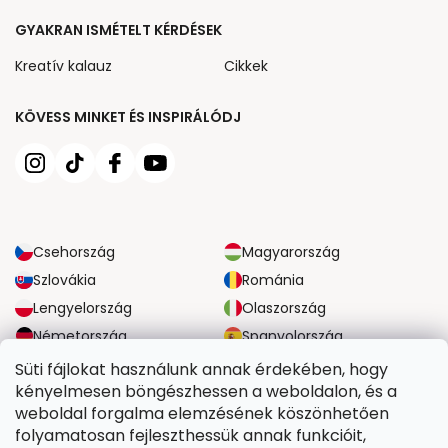
GYAKRAN ISMÉTELT KÉRDÉSEK
Kreatív kalauz
Cikkek
KÖVESS MINKET ÉS INSPIRÁLÓDJ
Csehország
Magyarország
Szlovákia
Románia
Lengyelország
Olaszország
Németország
Spanyolország
Nagy-Britannia
Ausztria
Süti fájlokat használunk annak érdekében, hogy
kényelmesen böngészhessen a weboldalon, és a
weboldal forgalma elemzésének köszönhetően
MEGBÍZHATÓ SZÁLLÍTÁSI LEHETŐSÉGEK
folyamatosan fejleszthessük annak funkcióit,