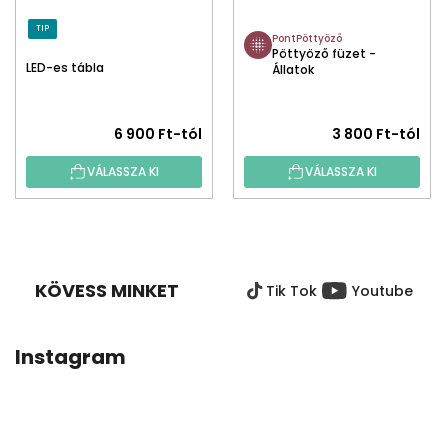
TIP
PontPöttyöző
Pöttyöző füzet -
LED-es tábla
Állatok
6 900 Ft-tól
3 800 Ft-tól
VÁLASSZA KI
VÁLASSZA KI
L
Á
B
KÖVESS MINKET
Tik Tok
Youtube
L
É
C
Instagram