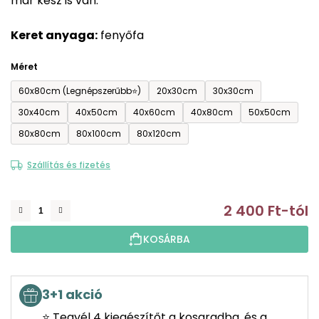
már kész is van.
0,0
csillag.
Keret anyaga:
fenyőfa
Méret
60x80cm (Legnépszerűbb⭐)
20x30cm
30x30cm
30x40cm
40x50cm
40x60cm
40x80cm
50x50cm
80x80cm
80x100cm
80x120cm
Szállítás és fizetés
2 400 Ft
-tól
E
KOSÁRBA
3+1 akció
⭐ Tegyél 4 kiegészítőt a kosaradba, és a