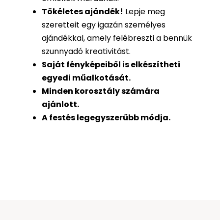
Tökéletes ajándék
!
Lepje meg
szeretteit egy igazán személyes
ajándékkal, amely felébreszti a bennük
szunnyadó kreativitást.
Saját fényképeiből is
elkészítheti
egyedi műalkotását.
Minden korosztály számára
ajánlott.
A festés legegyszerűbb módja.