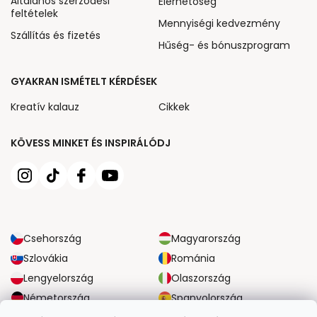
Általános szerződési
Elérhetőség
feltételek
Mennyiségi kedvezmény
Szállítás és fizetés
Hűség- és bónuszprogram
GYAKRAN ISMÉTELT KÉRDÉSEK
Kreatív kalauz
Cikkek
KÖVESS MINKET ÉS INSPIRÁLÓDJ
Csehország
Magyarország
Szlovákia
Románia
Lengyelország
Olaszország
Németország
Spanyolország