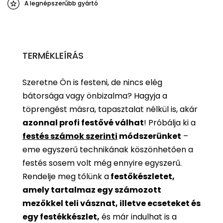
A legnépszerűbb gyártó
TERMÉKLEÍRÁS
Szeretne Ön is festeni, de nincs elég
bátorsága vagy önbizalma? Hagyja a
töprengést másra, tapasztalat nélkül is, akár
azonnal profi festővé válhat
!
Próbálja ki a
festés számok szerinti
módszerünket
–
eme egyszerű technikának köszönhetően a
festés sosem volt még ennyire egyszerű.
Rendelje meg tőlünk a
festőkészletet,
amely tartalmaz egy számozott
mezőkkel teli vásznat, illetve ecseteket és
egy festékkészlet,
és már indulhat is a