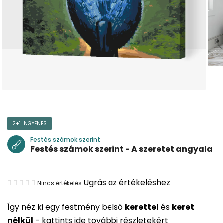
2+1 INGYENES
Festés számok szerint
Festés számok szerint - A szeretet angyala
A
Ugrás az értékeléshez
Nincs értékelés
termék
Így néz ki egy festmény belső
kerettel
és
keret
átlagos
nélkül
-
kattints ide további részletekért
értékelése