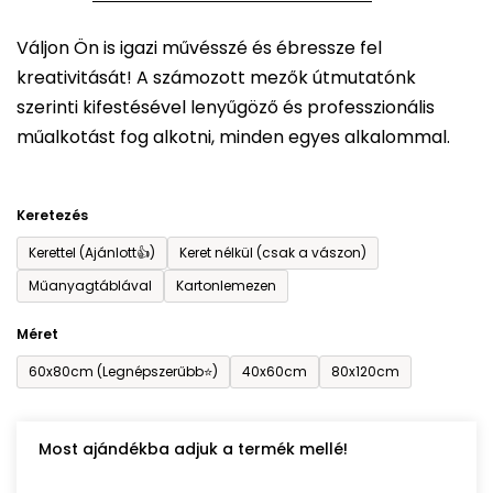
5-
Váljon Ön is igazi művésszé és ébressze fel
ből
kreativitását! A számozott mezők útmutatónk
0,0
szerinti kifestésével lenyűgöző és professzionális
csillag.
műalkotást fog alkotni, minden egyes alkalommal.
Keretezés
Kerettel (Ajánlott👍)
Keret nélkül (csak a vászon)
Műanyagtáblával
Kartonlemezen
Méret
60x80cm (Legnépszerűbb⭐)
40x60cm
80x120cm
Most ajándékba adjuk a termék mellé!