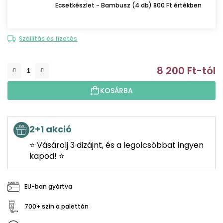
Ecsetkészlet - Bambusz (4 db) 800 Ft értékben
Szállítás és fizetés
8 200 Ft
-tól
E
KOSÁRBA
2+1 akció
⭐ Vásárolj 3 dizájnt, és a legolcsóbbat ingyen
kapod! ⭐
EU-ban gyártva
700+ szín a palettán