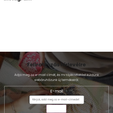
Feliratkozás hírlevélre
Adja meg az e-mail címét, és mi tájékoztatást küldünk
webáruházunk új termékeiről.
E-mail
KÜLDÉS