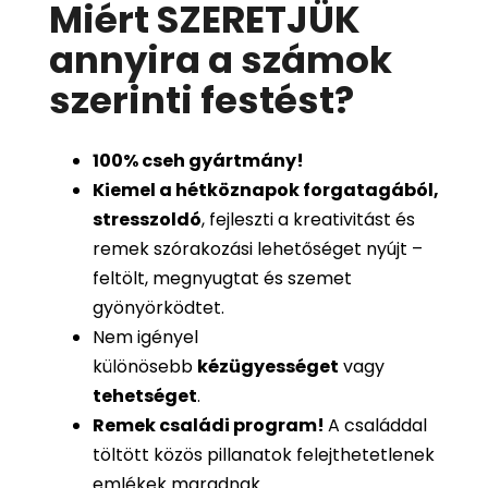
Miért SZERETJÜK
annyira a számok
szerinti festést
?
100%
cseh gyártmány!
Kiemel a hétköznapok forgatagából,
stresszoldó
, fejleszti a kreativitást és
remek szórakozási lehetőséget nyújt –
feltölt, megnyugtat és szemet
gyönyörködtet.
Nem igényel
különösebb
kézügyességet
vagy
tehetséget
.
Remek családi program
!
A családdal
töltött közös pillanatok felejthetetlenek
emlékek maradnak.