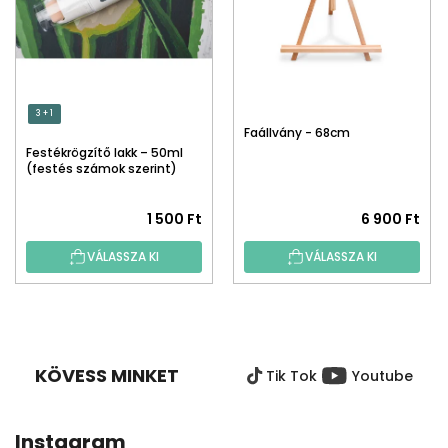
3 + 1
Faállvány - 68cm
Festékrögzítő lakk – 50ml
(festés számok szerint)
1 500 Ft
6 900 Ft
VÁLASSZA KI
VÁLASSZA KI
L
Á
B
KÖVESS MINKET
Tik Tok
Youtube
L
É
C
Instagram