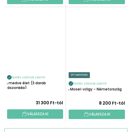
2+1 INGYENES
Festés számok szerint
A medve élet (3 darab
Festés számok szerint
vászonkép)
A Mosel-völgy – Németország
31 300 Ft-tól
8 200 Ft-tól
VÁLASSZA KI
VÁLASSZA KI