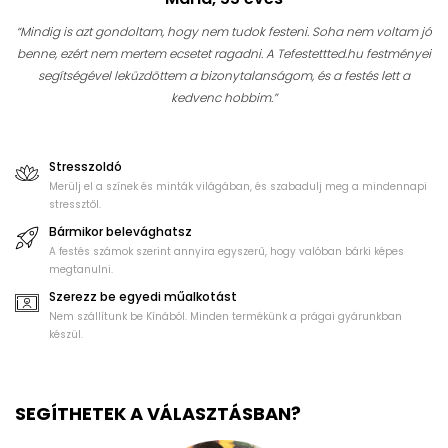
“Mindig is azt gondoltam, hogy nem tudok festeni. Soha nem voltam jó
benne, ezért nem mertem ecsetet ragadni. A Tefestettted.hu festményei
segítségével leküzdöttem a bizonytalanságom, és a festés lett a
kedvenc hobbim.”
Stresszoldó
Merülj el a színek és minták világában, és szabadulj meg a mindennapi
stressztől.
Bármikor belevághatsz
A festés számok szerint annyira egyszerű, hogy valóban bárki képes
megtanulni.
Szerezz be egyedi műalkotást
Nem szállítunk be Kínából. Minden termékünk a prágai gyárunkban
készül.
SEGÍTHETEK A VÁLASZTÁSBAN?