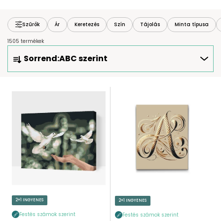
Szűrők
Ár
Keretezés
Szín
Tájolás
Minta típusa
1505 termékek
T
Sorrend:
ABC szerint
E
R
M
T
É
E
K
R
E
M
K
É
R
K
E
E
N
K
D
L
E
I
2+1 INGYENES
2+1 INGYENES
Z
S
É
Festés számok szerint
Festés számok szerint