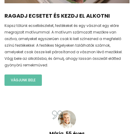
RAGADJ ECSETET ÉS KEZDJ EL ALKOTNI
Kapsz tőlünk ecsetkészletet, festékeket és egy vásznat egy előre
megrajzolt motívummal. A motívum számozott mezőkre van
osztva, amelyeket egyszerűen csak ki kell színezned a megfelelő
színű festékekkel. A festékes tégelyeken találhatók számok,
amelyeket csak össze kell párosítanod a vásznon lévő mezőkkel.
Vágj bele az alkotásba, és ámulj, ahogy lassan összeáll előtted
gyönyörű remekműved.
VÁGJUNK BELE
Mária, 55 éves