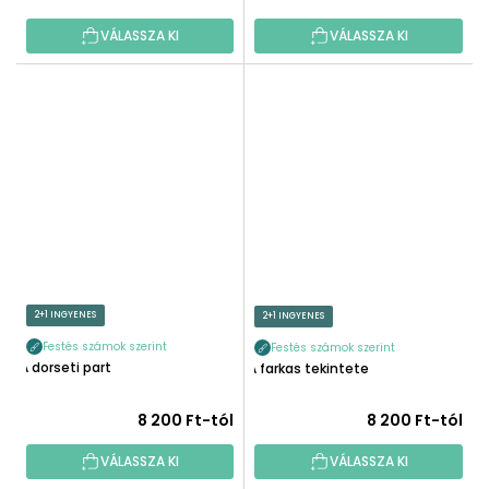
VÁLASSZA KI
VÁLASSZA KI
2+1 INGYENES
2+1 INGYENES
Festés számok szerint
Festés számok szerint
A dorseti part
A farkas tekintete
8 200 Ft-tól
8 200 Ft-tól
VÁLASSZA KI
VÁLASSZA KI