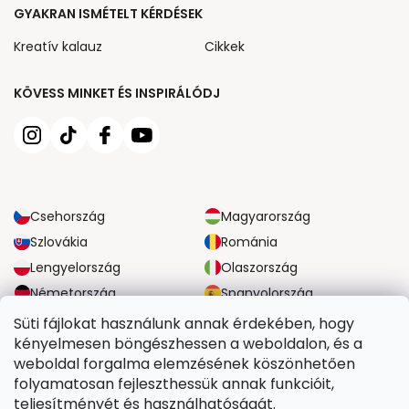
GYAKRAN ISMÉTELT KÉRDÉSEK
Kreatív kalauz
Cikkek
KÖVESS MINKET ÉS INSPIRÁLÓDJ
Csehország
Magyarország
Szlovákia
Románia
Lengyelország
Olaszország
Németország
Spanyolország
Nagy-Britannia
Ausztria
Süti fájlokat használunk annak érdekében, hogy
kényelmesen böngészhessen a weboldalon, és a
weboldal forgalma elemzésének köszönhetően
MEGBÍZHATÓ SZÁLLÍTÁSI LEHETŐSÉGEK
folyamatosan fejleszthessük annak funkcióit,
teljesítményét és használhatóságát.