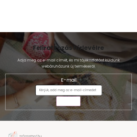
m
e
i
Feliratkozás hírlevélre
Adja meg az e-mail címét, és mi tájékoztatást küldünk
webáruházunk új termékeiről.
E-mail
KÜLDÉS