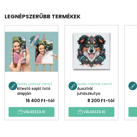
LEGNÉPSZERŰBB TERMÉKEK
Festés számok szerint
Festés számok szerint
Kifestő saját fotó
Ausztrál
alapján
juhászkutya
mandala
16 400 Ft-tól
8 200 Ft-tól
VÁLASSZA KI
VÁLASSZA KI