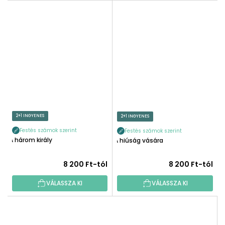
2+1 INGYENES
2+1 INGYENES
Festés számok szerint
Festés számok szerint
A három király
A hiúság vására
8 200 Ft-tól
8 200 Ft-tól
VÁLASSZA KI
VÁLASSZA KI