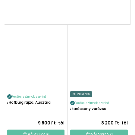
2+1 INGYENES
Festés számok szerint
A Hofburg rajza, Ausztria
Festés számok szerint
A karácsony varázsa
9 800 Ft-tól
8 200 Ft-tól
VÁLASSZA KI
VÁLASSZA KI