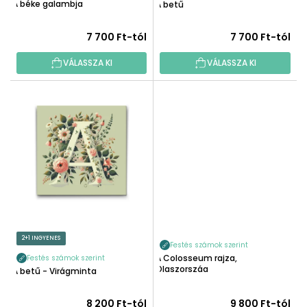
T
A béke galambja
A betű
S
Á
E
J
7 700 Ft-tól
7 700 Ft-tól
A
VÁLASSZA KI
VÁLASSZA KI
2+1 INGYENES
Festés számok szerint
A Colosseum rajza,
Festés számok szerint
Olaszország
A betű - Virágminta
8 200 Ft-tól
9 800 Ft-tól