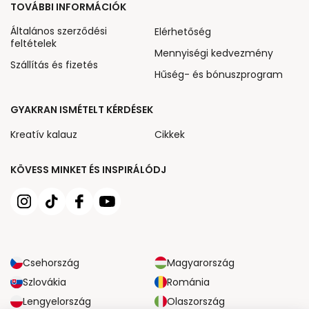
TOVÁBBI INFORMÁCIÓK
Általános szerződési
Elérhetőség
feltételek
Mennyiségi kedvezmény
Szállítás és fizetés
Hűség- és bónuszprogram
GYAKRAN ISMÉTELT KÉRDÉSEK
Kreatív kalauz
Cikkek
KÖVESS MINKET ÉS INSPIRÁLÓDJ
Csehország
Magyarország
Szlovákia
Románia
Lengyelország
Olaszország