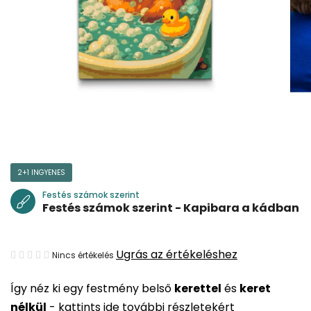
2+1 INGYENES
Festés számok szerint
Festés számok szerint - Kapibara a kádban
A
Ugrás az értékeléshez
Nincs értékelés
termék
Így néz ki egy festmény belső
kerettel
és
keret
átlagos
nélkül
-
kattints ide további részletekért
értékelése