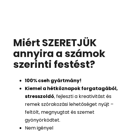
Miért SZERETJÜK
annyira a számok
szerinti festést
?
100%
cseh gyártmány!
Kiemel a hétköznapok forgatagából,
stresszoldó
, fejleszti a kreativitást és
remek szórakozási lehetőséget nyújt –
feltölt, megnyugtat és szemet
gyönyörködtet.
Nem igényel