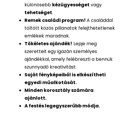
különösebb
kézügyességet
vagy
tehetséget
.
Remek családi program
!
A családdal
töltött közös pillanatok felejthetetlenek
emlékek maradnak.
Tökéletes ajándék
!
Lepje meg
szeretteit egy igazán személyes
ajándékkal, amely felébreszti a bennük
szunnyadó kreativitást.
Saját fényképeiből is
elkészítheti
egyedi műalkotását.
Minden korosztály számára
ajánlott.
A festés legegyszerűbb módja.