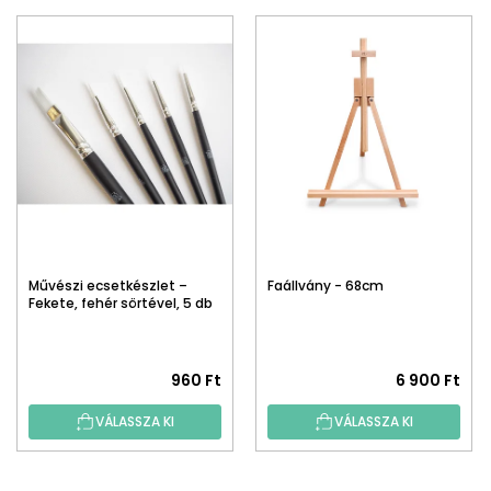
Művészi ecsetkészlet –
Faállvány - 68cm
Fekete, fehér sörtével, 5 db
960 Ft
6 900 Ft
VÁLASSZA KI
VÁLASSZA KI
L