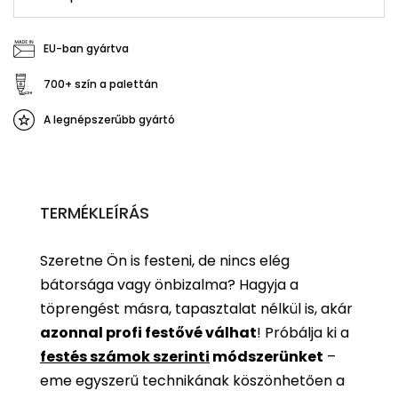
EU-ban gyártva
700+ szín a palettán
A legnépszerűbb gyártó
TERMÉKLEÍRÁS
Szeretne Ön is festeni, de nincs elég
bátorsága vagy önbizalma? Hagyja a
töprengést másra, tapasztalat nélkül is, akár
azonnal profi festővé válhat
!
Próbálja ki a
festés számok szerinti
módszerünket
–
eme egyszerű technikának köszönhetően a