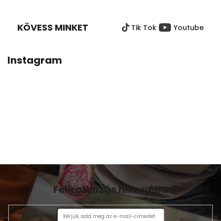
Á
B
KÖVESS MINKET
Tik Tok
Youtube
L
É
C
Instagram
Feliratkozás hírlevélre