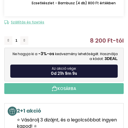
Ecsetkészlet - Bambusz (4 db) 800 Ft értékben
Szállítás és fizetés
8 200 Ft
-tól
E
-3%-os
Ne hagyja ki a
kedvezmény lehetőségét. Használja
a kódot:
3DEAL
Az akció vége:
0d 21h 9m 8s
KOSÁRBA
2+1 akció
⭐ Vásárolj 3 dizájnt, és a legolcsóbbat ingyen
kapod! ⭐