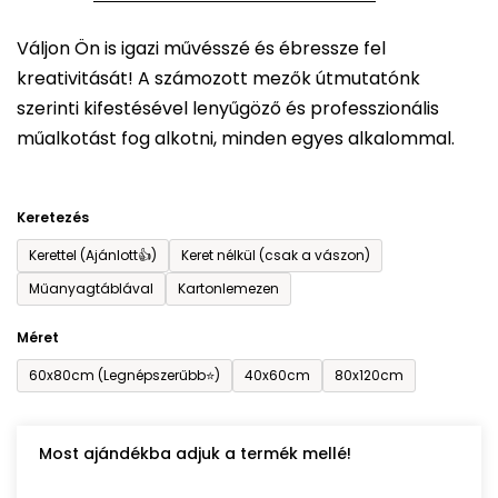
5-
Váljon Ön is igazi művésszé és ébressze fel
ből
kreativitását! A számozott mezők útmutatónk
0,0
szerinti kifestésével lenyűgöző és professzionális
csillag.
műalkotást fog alkotni, minden egyes alkalommal.
Keretezés
Kerettel (Ajánlott👍)
Keret nélkül (csak a vászon)
Műanyagtáblával
Kartonlemezen
Méret
60x80cm (Legnépszerűbb⭐)
40x60cm
80x120cm
Most ajándékba adjuk a termék mellé!