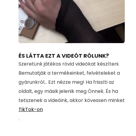
Loaded
:
Unmute
100.00%
ÉS LÁTTA EZT A VIDEÓT RÓLUNK?
Szeretünk játékos rövid videókat készíteni.
Bemutatják a termékeinket, felvételeket a
gyárunkról... Ezt nézze meg! Ha frissíti az
oldalt, egy másik jelenik meg Önnek. És ha
tetszenek a videóink, akkor kövessen minket
TikTok-on
.