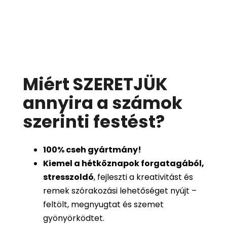
Miért SZERETJÜK
annyira a számok
szerinti festést
?
100%
cseh gyártmány!
Kiemel a hétköznapok forgatagából,
stresszoldó
, fejleszti a kreativitást és
remek szórakozási lehetőséget nyújt –
feltölt, megnyugtat és szemet
gyönyörködtet.