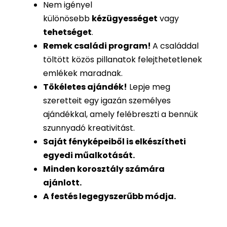
Nem igényel
különösebb
kézügyességet
vagy
tehetséget
.
Remek családi program
!
A családdal
töltött közös pillanatok felejthetetlenek
emlékek maradnak.
Tökéletes ajándék
!
Lepje meg
szeretteit egy igazán személyes
ajándékkal, amely felébreszti a bennük
szunnyadó kreativitást.
Saját fényképeiből is
elkészítheti
egyedi műalkotását.
Minden korosztály számára
ajánlott.
A festés legegyszerűbb módja.