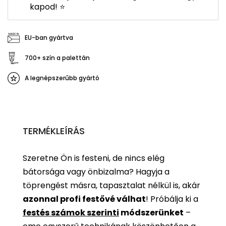
kapod! ⭐
EU-ban gyártva
700+ szín a palettán
A legnépszerűbb gyártó
TERMÉKLEÍRÁS
Szeretne Ön is festeni, de nincs elég
bátorsága vagy önbizalma? Hagyja a
töprengést másra, tapasztalat nélkül is, akár
azonnal profi festővé válhat
!
Próbálja ki a
festés számok szerinti
módszerünket
–