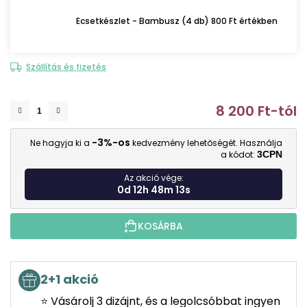
Ecsetkészlet - Bambusz (4 db) 800 Ft értékben
Szállítás és fizetés
8 200 Ft
-tól
E
-3%-os
Ne hagyja ki a
kedvezmény lehetőségét. Használja
a kódot:
3CPN
Az akció vége:
0d 12h 48m 12s
KOSÁRBA
2+1 akció
⭐ Vásárolj 3 dizájnt, és a legolcsóbbat ingyen