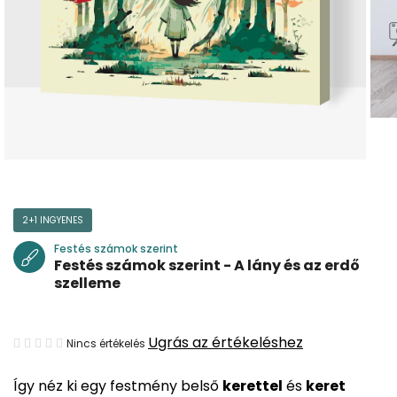
2+1 INGYENES
Festés számok szerint
Festés számok szerint - A lány és az erdő
szelleme
A
Ugrás az értékeléshez
Nincs értékelés
termék
Így néz ki egy festmény belső
kerettel
és
keret
átlagos