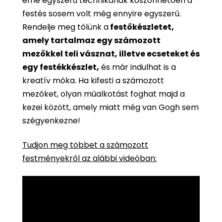
eme egyszerű technikának köszönhetően a
festés sosem volt még ennyire egyszerű.
Rendelje meg tőlünk a
festőkészletet,
amely tartalmaz egy számozott
mezőkkel teli vásznat, illetve ecseteket és
egy festékkészlet,
és már indulhat is a
kreatív móka. Ha kifesti a számozott
mezőket, olyan műalkotást foghat majd a
kezei között, amely miatt még van Gogh sem
szégyenkezne!
Tudjon meg többet a számozott
festményekről az alábbi videóban: