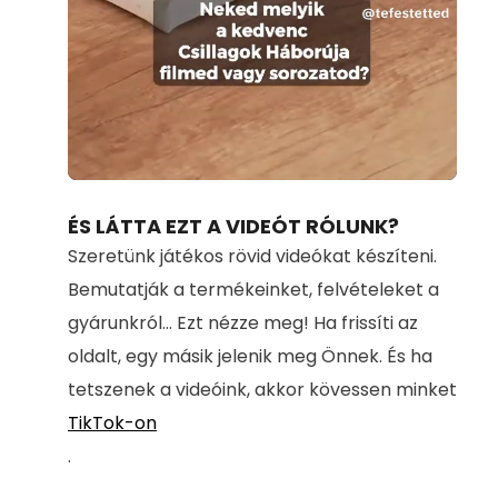
Loaded
:
Unmute
100.00%
ÉS LÁTTA EZT A VIDEÓT RÓLUNK?
Szeretünk játékos rövid videókat készíteni.
Bemutatják a termékeinket, felvételeket a
gyárunkról... Ezt nézze meg! Ha frissíti az
oldalt, egy másik jelenik meg Önnek. És ha
tetszenek a videóink, akkor kövessen minket
TikTok-on
.