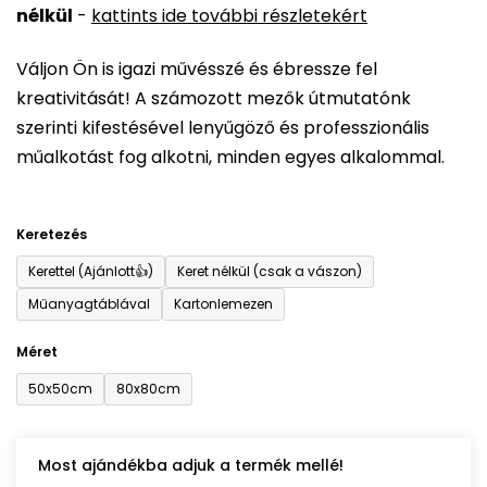
nélkül
-
kattints ide további részletekért
értékelése
5-
Váljon Ön is igazi művésszé és ébressze fel
ből
kreativitását! A számozott mezők útmutatónk
0,0
szerinti kifestésével lenyűgöző és professzionális
csillag.
műalkotást fog alkotni, minden egyes alkalommal.
Keretezés
Kerettel (Ajánlott👍)
Keret nélkül (csak a vászon)
Műanyagtáblával
Kartonlemezen
Méret
50x50cm
80x80cm
Most ajándékba adjuk a termék mellé!