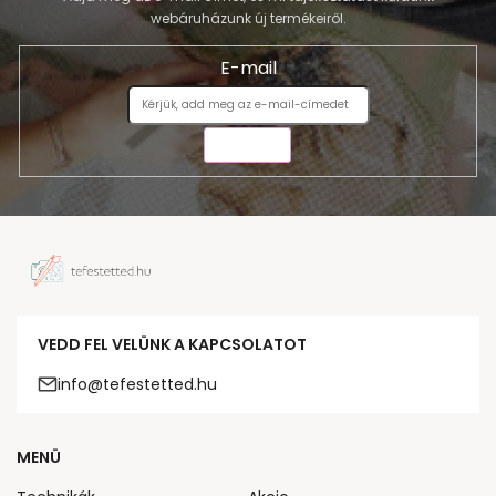
webáruházunk új termékeiről.
E-mail
KÜLDÉS
VEDD FEL VELÜNK A KAPCSOLATOT
info@tefestetted.hu
MENÜ