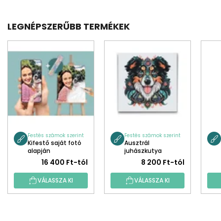
LEGNÉPSZERŰBB TERMÉKEK
Festés számok szerint
Festés számok szerint
Kifestő saját fotó
Ausztrál
alapján
juhászkutya
mandala
16 400 Ft-tól
8 200 Ft-tól
VÁLASSZA KI
VÁLASSZA KI