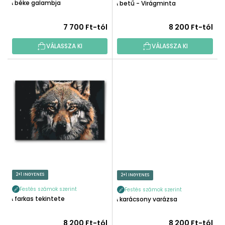
T
A béke galambja
A betű - Virágminta
S
Á
E
J
7 700 Ft-tól
8 200 Ft-tól
A
VÁLASSZA KI
VÁLASSZA KI
2+1 INGYENES
2+1 INGYENES
Festés számok szerint
Festés számok szerint
A farkas tekintete
A karácsony varázsa
8 200 Ft-tól
8 200 Ft-tól