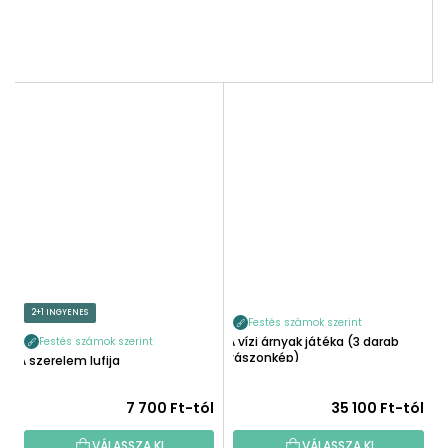
2+1 INGYENES
Festés számok szerint
A vízi árnyak játéka (3 darab
Festés számok szerint
vászonkép)
A szerelem lufija
7 700 Ft-tól
35 100 Ft-tól
VÁLASSZA KI
VÁLASSZA KI