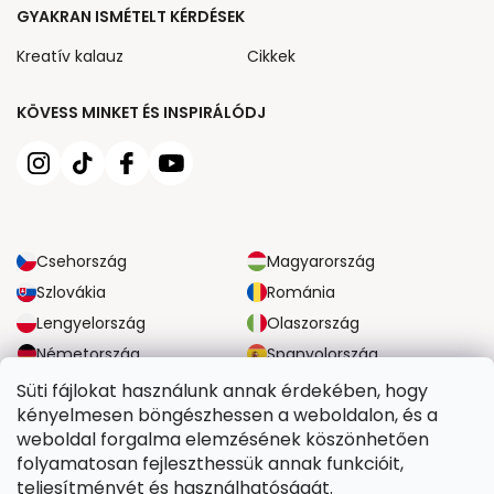
GYAKRAN ISMÉTELT KÉRDÉSEK
Kreatív kalauz
Cikkek
KÖVESS MINKET ÉS INSPIRÁLÓDJ
Csehország
Magyarország
Szlovákia
Románia
Lengyelország
Olaszország
Németország
Spanyolország
Nagy-Britannia
Ausztria
Süti fájlokat használunk annak érdekében, hogy
kényelmesen böngészhessen a weboldalon, és a
weboldal forgalma elemzésének köszönhetően
MEGBÍZHATÓ SZÁLLÍTÁSI LEHETŐSÉGEK
folyamatosan fejleszthessük annak funkcióit,
teljesítményét és használhatóságát.