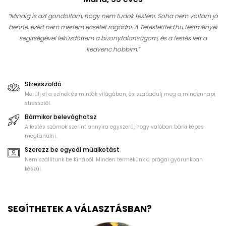
“Mindig is azt gondoltam, hogy nem tudok festeni. Soha nem voltam jó
benne, ezért nem mertem ecsetet ragadni. A Tefestettted.hu festményei
segítségével leküzdöttem a bizonytalanságom, és a festés lett a
kedvenc hobbim.”
Stresszoldó
Merülj el a színek és minták világában, és szabadulj meg a mindennapi
stressztől.
Bármikor belevághatsz
A festés számok szerint annyira egyszerű, hogy valóban bárki képes
megtanulni.
Szerezz be egyedi műalkotást
Nem szállítunk be Kínából. Minden termékünk a prágai gyárunkban
készül.
SEGÍTHETEK A VÁLASZTÁSBAN?