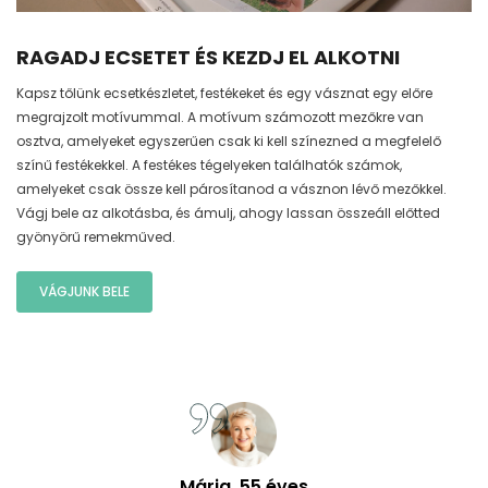
RAGADJ ECSETET ÉS KEZDJ EL ALKOTNI
Kapsz tőlünk ecsetkészletet, festékeket és egy vásznat egy előre
megrajzolt motívummal. A motívum számozott mezőkre van
osztva, amelyeket egyszerűen csak ki kell színezned a megfelelő
színű festékekkel. A festékes tégelyeken találhatók számok,
amelyeket csak össze kell párosítanod a vásznon lévő mezőkkel.
Vágj bele az alkotásba, és ámulj, ahogy lassan összeáll előtted
gyönyörű remekműved.
VÁGJUNK BELE
Mária, 55 éves