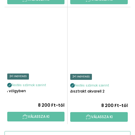
2+1 INGYENES
2+1 INGYENES
Festés számok szerint
Festés számok szerint
A völgyben
Absztrakt akvarell 2
8 200 Ft-tól
8 200 Ft-tól
VÁLASSZA KI
VÁLASSZA KI