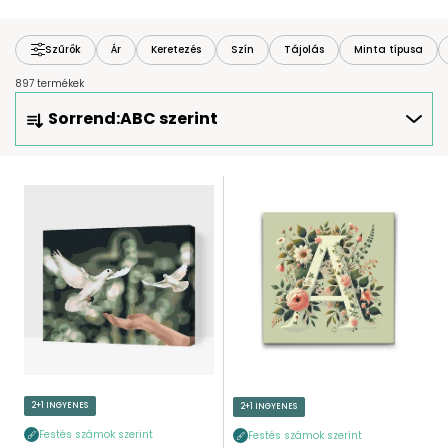
Szűrők
Ár
Keretezés
Szín
Tájolás
Minta típusa
897 termékek
T
Sorrend:
ABC szerint
E
R
M
T
É
E
K
R
E
M
K
É
R
K
E
E
N
K
D
L
E
I
2+1 INGYENES
2+1 INGYENES
Z
S
É
Festés számok szerint
Festés számok szerint