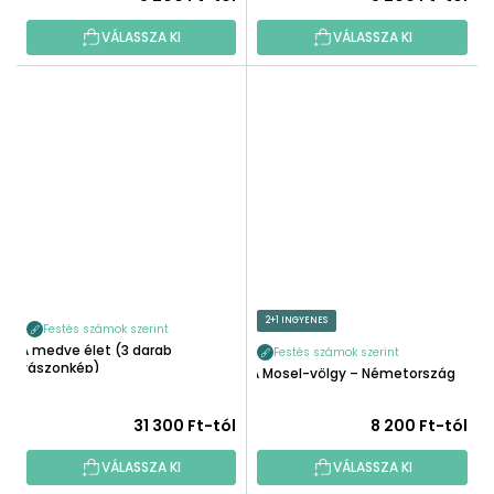
VÁLASSZA KI
VÁLASSZA KI
2+1 INGYENES
Festés számok szerint
A medve élet (3 darab
Festés számok szerint
vászonkép)
A Mosel-völgy – Németország
31 300 Ft-tól
8 200 Ft-tól
VÁLASSZA KI
VÁLASSZA KI