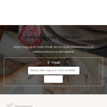
m
e
i
Feliratkozás hírlevélre
Adja meg az e-mail címét, és mi tájékoztatást küldünk
webáruházunk új termékeiről.
E-mail
KÜLDÉS