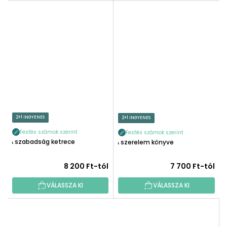
2+1 INGYENES
2+1 INGYENES
Festés számok szerint
Festés számok szerint
A szabadság ketrece
A szerelem könyve
8 200 Ft-tól
7 700 Ft-tól
VÁLASSZA KI
VÁLASSZA KI