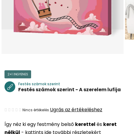
2+1 INGYENES
Festés számok szerint
Festés számok szerint - A szerelem lufija
A
Ugrás az értékeléshez
Nincs értékelés
termék
Így néz ki egy festmény belső
kerettel
és
keret
átlagos
nélkül
-
kattints ide további részletekért
értékelése