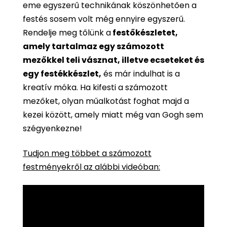
eme egyszerű technikának köszönhetően a
festés sosem volt még ennyire egyszerű.
Rendelje meg tőlünk a
festőkészletet,
amely tartalmaz egy számozott
mezőkkel teli vásznat, illetve ecseteket és
egy festékkészlet,
és már indulhat is a
kreatív móka. Ha kifesti a számozott
mezőket, olyan műalkotást foghat majd a
kezei között, amely miatt még van Gogh sem
szégyenkezne!
Tudjon meg többet a számozott
festményekről az alábbi videóban: