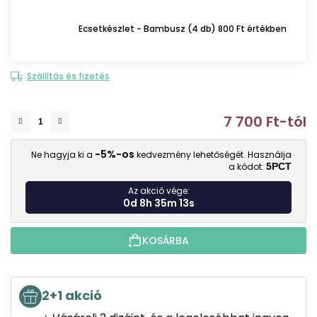
Ecsetkészlet - Bambusz (4 db) 800 Ft értékben
Szállítás és fizetés
7 700 Ft
-tól
E
-5%-os
Ne hagyja ki a
kedvezmény lehetőségét. Használja
a kódot:
5PCT
Az akció vége:
0d 8h 35m 12s
KOSÁRBA
2+1 akció