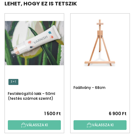
LEHET, HOGY EZ IS TETSZIK
3 + 1
Faállvány - 68cm
Festékrögzítő lakk – 50ml
(festés számok szerint)
1 500 Ft
6 900 Ft
VÁLASSZA KI
VÁLASSZA KI