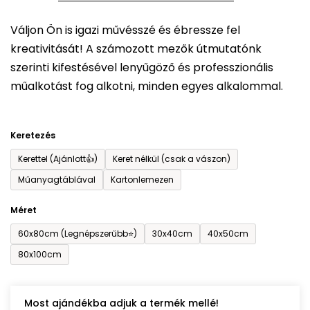
5-
Váljon Ön is igazi művésszé és ébressze fel
ből
kreativitását! A számozott mezők útmutatónk
0,0
szerinti kifestésével lenyűgöző és professzionális
csillag.
műalkotást fog alkotni, minden egyes alkalommal.
Keretezés
Kerettel (Ajánlott👍)
Keret nélkül (csak a vászon)
Műanyagtáblával
Kartonlemezen
Méret
60x80cm (Legnépszerűbb⭐)
30x40cm
40x50cm
80x100cm
Most ajándékba adjuk a termék mellé!