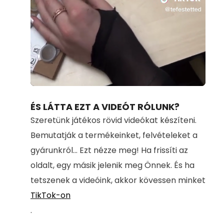
Loaded
:
Unmute
100.00%
ÉS LÁTTA EZT A VIDEÓT RÓLUNK?
Szeretünk játékos rövid videókat készíteni.
Bemutatják a termékeinket, felvételeket a
gyárunkról... Ezt nézze meg! Ha frissíti az
oldalt, egy másik jelenik meg Önnek. És ha
tetszenek a videóink, akkor kövessen minket
TikTok-on
.