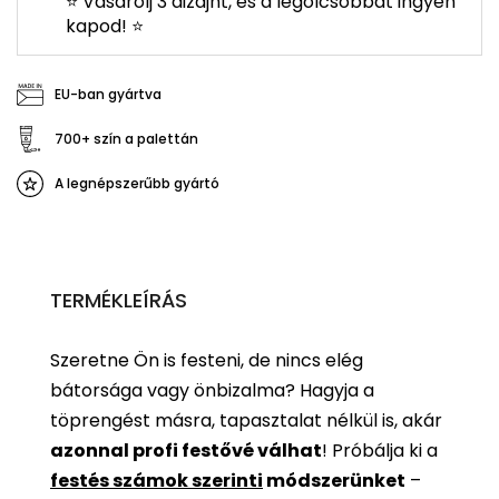
⭐ Vásárolj 3 dizájnt, és a legolcsóbbat ingyen
kapod! ⭐
EU-ban gyártva
700+ szín a palettán
A legnépszerűbb gyártó
TERMÉKLEÍRÁS
Szeretne Ön is festeni, de nincs elég
bátorsága vagy önbizalma? Hagyja a
töprengést másra, tapasztalat nélkül is, akár
azonnal profi festővé válhat
!
Próbálja ki a
festés számok szerinti
módszerünket
–