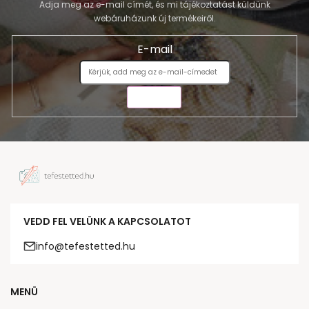
Adja meg az e-mail címét, és mi tájékoztatást küldünk
webáruházunk új termékeiről.
E-mail
KÜLDÉS
VEDD FEL VELÜNK A KAPCSOLATOT
info@tefestetted.hu
MENÜ