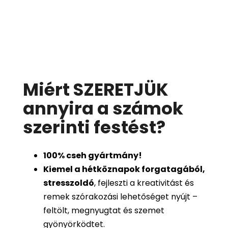
Miért SZERETJÜK
annyira a számok
szerinti festést
?
100%
cseh gyártmány!
Kiemel a hétköznapok forgatagából,
stresszoldó
, fejleszti a kreativitást és
remek szórakozási lehetőséget nyújt –
feltölt, megnyugtat és szemet
gyönyörködtet.