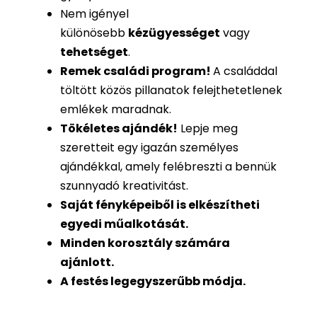
Nem igényel
különösebb
kézügyességet
vagy
tehetséget
.
Remek családi program
!
A családdal
töltött közös pillanatok felejthetetlenek
emlékek maradnak.
Tökéletes ajándék
!
Lepje meg
szeretteit egy igazán személyes
ajándékkal, amely felébreszti a bennük
szunnyadó kreativitást.
Saját fényképeiből is
elkészítheti
egyedi műalkotását.
Minden korosztály számára
ajánlott.
A festés legegyszerűbb módja.