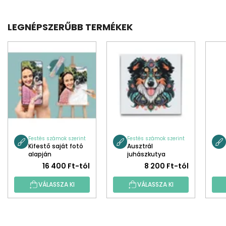
LEGNÉPSZERŰBB TERMÉKEK
Festés számok szerint
Festés számok szerint
Kifestő saját fotó
Ausztrál
alapján
juhászkutya
mandala
16 400 Ft-tól
8 200 Ft-tól
VÁLASSZA KI
VÁLASSZA KI