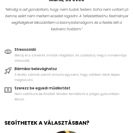
“Mindig is azt gondoltam, hogy nem tudok festeni. Soha nem voltam jó
benne, ezért nem mertem ecsetet ragadni. A Tefestettted.hu festményei
segítségével leküzdöttem a bizonytalanságom, és a festés lett a
kedvenc hobbim.”
Stresszoldó
Merülj el a színek és minták világában, és szabadulj meg a mindennapi
stressztől.
Bármikor belevághatsz
A festés számok szerint annyira egyszerű, hogy valóban bárki képes
megtanulni.
Szerezz be egyedi műalkotást
Nem szállítunk be Kínából. Minden termékünk a prágai gyárunkban
készül.
SEGÍTHETEK A VÁLASZTÁSBAN?