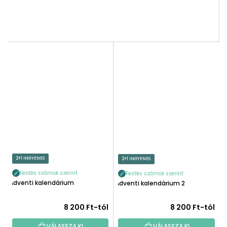
2+1 INGYENES
2+1 INGYENES
Festés számok szerint
Festés számok szerint
Adventi kalendárium
Adventi kalendárium 2
8 200 Ft-tól
8 200 Ft-tól
VÁLASSZA KI
VÁLASSZA KI