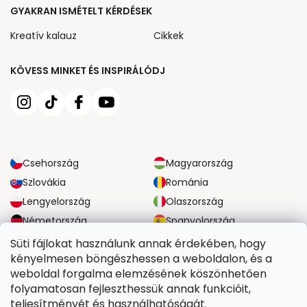
GYAKRAN ISMÉTELT KÉRDÉSEK
Kreatív kalauz
Cikkek
KÖVESS MINKET ÉS INSPIRÁLÓDJ
Csehország
Magyarország
Szlovákia
Románia
Lengyelország
Olaszország
Németország
Spanyolország
Nagy-Britannia
Ausztria
Süti fájlokat használunk annak érdekében, hogy
kényelmesen böngészhessen a weboldalon, és a
weboldal forgalma elemzésének köszönhetően
MEGBÍZHATÓ SZÁLLÍTÁSI LEHETŐSÉGEK
folyamatosan fejleszthessük annak funkcióit,
teljesítményét és használhatóságát.