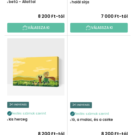
T
A betű – Állattal
A halál sírja
S
Á
E
J
8 200 Ft-tól
7 000 Ft-tól
A
VÁLASSZA KI
VÁLASSZA KI
2+1 INGYENES
2+1 INGYENES
Festés számok szerint
Festés számok szerint
A kis herceg
A ló, a malac, és a csirke
8 200 Ft-tól
8 200 Ft-tól