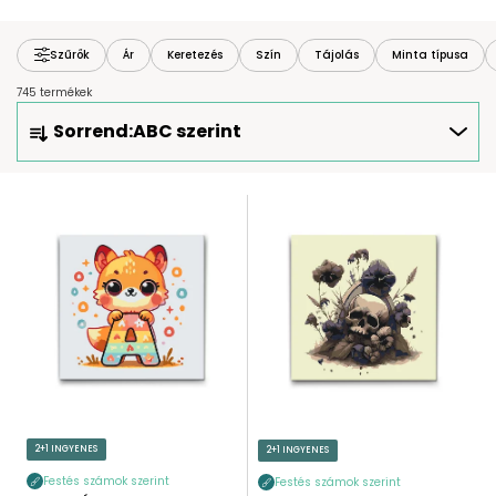
Szűrők
Ár
Keretezés
Szín
Tájolás
Minta típusa
745 termékek
T
Sorrend:
ABC szerint
E
R
M
T
É
E
K
R
E
M
K
É
R
K
E
E
N
K
D
L
E
I
2+1 INGYENES
2+1 INGYENES
Z
S
É
Festés számok szerint
Festés számok szerint