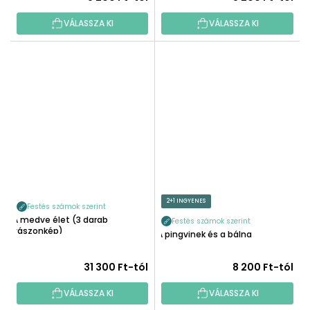
VÁLASSZA KI
VÁLASSZA KI
2+1 INGYENES
Festés számok szerint
A medve élet (3 darab
Festés számok szerint
vászonkép)
A pingvinek és a bálna
31 300 Ft-tól
8 200 Ft-tól
VÁLASSZA KI
VÁLASSZA KI