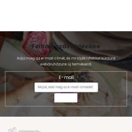
m
e
i
Feliratkozás hírlevélre
Adja meg az e-mail címét, és mi tájékoztatást küldünk
webáruházunk új termékeiről.
E-mail
KÜLDÉS