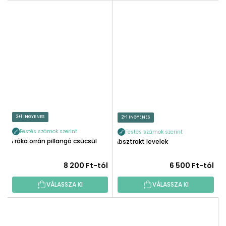
2+1 INGYENES
2+1 INGYENES
Festés számok szerint
Festés számok szerint
A róka orrán pillangó csücsül
Absztrakt levelek
8 200 Ft-tól
6 500 Ft-tól
VÁLASSZA KI
VÁLASSZA KI