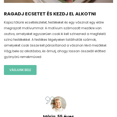
RAGADJ ECSETET ÉS KEZDJ EL ALKOTNI
Kapsz tőlünk ecsetkészletet, festékeket és egy vásznat egy előre
megrajzolt motívummal. A motívum számozott mezőkre van
osztva, amelyeket egyszerűen csak ki kell színezned a megfelelő
színű festékekkel. A festékes tégelyeken találhatók számok,
amelyeket csak össze kell párosítanod a vásznon lévő mezőkkel.
Vágj bele az alkotásba, és ámulj, ahogy lassan összeáll előtted
gyönyörű remekműved.
VÁGJUNK BELE
Mária, 55 éves