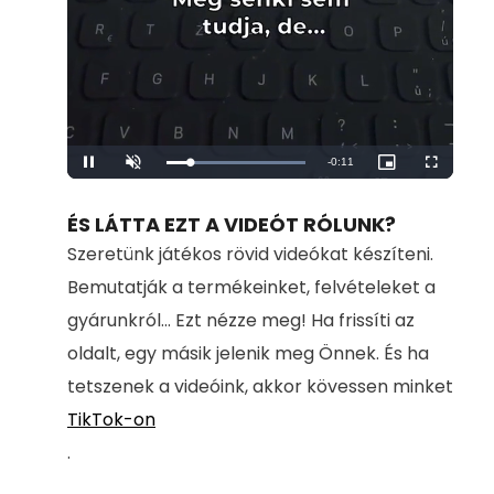
Remaining
-
0:11
Loaded
:
Pause
Unmute
Picture-
Fullscreen
100.00%
in-
Picture
Time
ÉS LÁTTA EZT A VIDEÓT RÓLUNK?
Szeretünk játékos rövid videókat készíteni.
Bemutatják a termékeinket, felvételeket a
gyárunkról... Ezt nézze meg! Ha frissíti az
oldalt, egy másik jelenik meg Önnek. És ha
tetszenek a videóink, akkor kövessen minket
TikTok-on
.