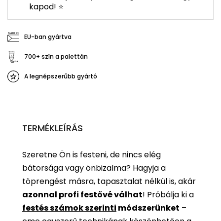
kapod! ⭐
EU-ban gyártva
700+ szín a palettán
A legnépszerűbb gyártó
TERMÉKLEÍRÁS
Szeretne Ön is festeni, de nincs elég
bátorsága vagy önbizalma? Hagyja a
töprengést másra, tapasztalat nélkül is, akár
azonnal profi festővé válhat
!
Próbálja ki a
festés számok szerinti
módszerünket
–