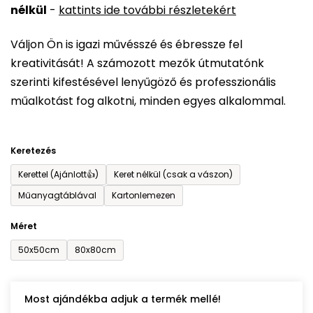
nélkül
-
kattints ide további részletekért
értékelése
5-
Váljon Ön is igazi művésszé és ébressze fel
ből
kreativitását! A számozott mezők útmutatónk
0,0
szerinti kifestésével lenyűgöző és professzionális
csillag.
műalkotást fog alkotni, minden egyes alkalommal.
Keretezés
Kerettel (Ajánlott👍)
Keret nélkül (csak a vászon)
Műanyagtáblával
Kartonlemezen
Méret
50x50cm
80x80cm
Most ajándékba adjuk a termék mellé!