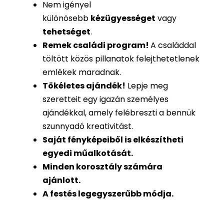
Nem igényel
különösebb
kézügyességet
vagy
tehetséget
.
Remek családi program
!
A családdal
töltött közös pillanatok felejthetetlenek
emlékek maradnak.
Tökéletes ajándék
!
Lepje meg
szeretteit egy igazán személyes
ajándékkal, amely felébreszti a bennük
szunnyadó kreativitást.
Saját fényképeiből is
elkészítheti
egyedi műalkotását.
Minden korosztály számára
ajánlott.
A festés legegyszerűbb módja.