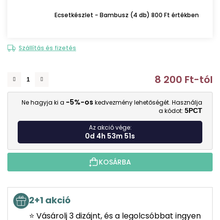
Ecsetkészlet - Bambusz (4 db) 800 Ft értékben
Szállítás és fizetés
8 200 Ft
-tól
E
-5%-os
Ne hagyja ki a
kedvezmény lehetőségét. Használja
a kódot:
5PCT
Az akció vége:
0d 4h 53m 50s
KOSÁRBA
2+1 akció
⭐ Vásárolj 3 dizájnt, és a legolcsóbbat ingyen