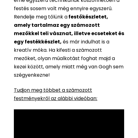
eme egyszerű technikának köszönhetően a
festés sosem volt még ennyire egyszerű.
Rendelje meg tőlünk a
festőkészletet,
amely tartalmaz egy számozott
mezőkkel teli vásznat, illetve ecseteket és
egy festékkészlet,
és már indulhat is a
kreatív móka. Ha kifesti a számozott
mezőket, olyan műalkotást foghat majd a
kezei között, amely miatt még van Gogh sem
szégyenkezne!
Tudjon meg többet a számozott
festményekről az alábbi videóban: