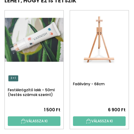
LEHET, HOGY EZ IS TETSZIK
3 + 1
Faállvány - 68cm
Festékrögzítő lakk – 50ml
(festés számok szerint)
1 500 Ft
6 900 Ft
VÁLASSZA KI
VÁLASSZA KI