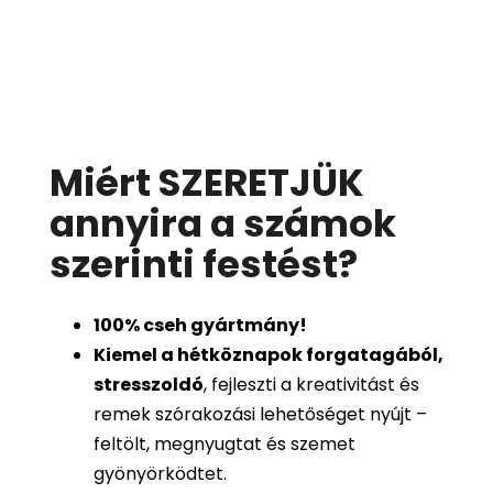
Miért SZERETJÜK
annyira a számok
szerinti festést
?
100%
cseh gyártmány!
Kiemel a hétköznapok forgatagából,
stresszoldó
, fejleszti a kreativitást és
remek szórakozási lehetőséget nyújt –
feltölt, megnyugtat és szemet
gyönyörködtet.