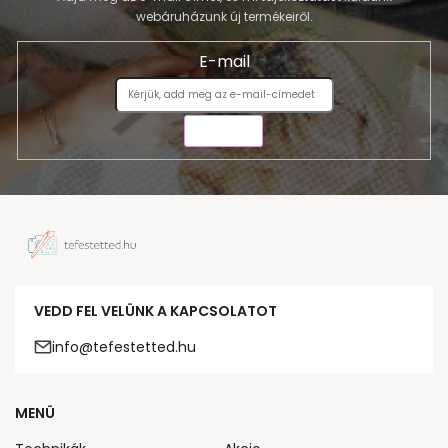
webáruházunk új termékeiről.
E-mail
KÜLDÉS
VEDD FEL VELÜNK A KAPCSOLATOT
info@tefestetted.hu
MENÜ