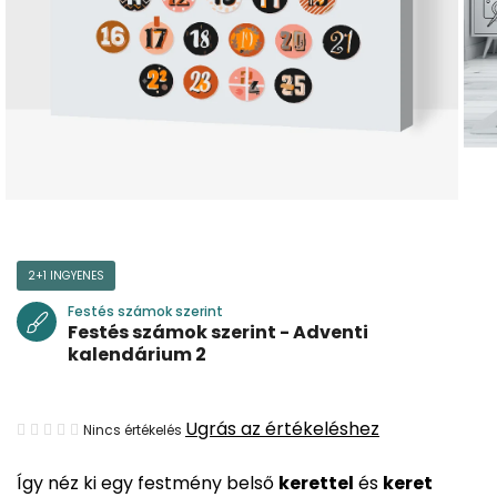
2+1 INGYENES
Festés számok szerint
Festés számok szerint - Adventi
kalendárium 2
A
Ugrás az értékeléshez
Nincs értékelés
termék
Így néz ki egy festmény belső
kerettel
és
keret
átlagos