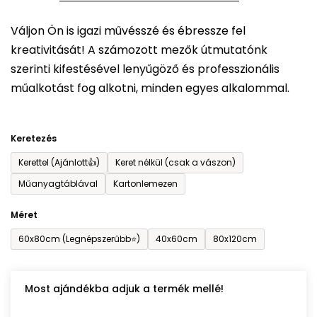
5-
Váljon Ön is igazi művésszé és ébressze fel
ből
kreativitását! A számozott mezők útmutatónk
0,0
szerinti kifestésével lenyűgöző és professzionális
csillag.
műalkotást fog alkotni, minden egyes alkalommal.
Keretezés
Kerettel (Ajánlott👍)
Keret nélkül (csak a vászon)
Műanyagtáblával
Kartonlemezen
Méret
60x80cm (Legnépszerűbb⭐)
40x60cm
80x120cm
Most ajándékba adjuk a termék mellé!