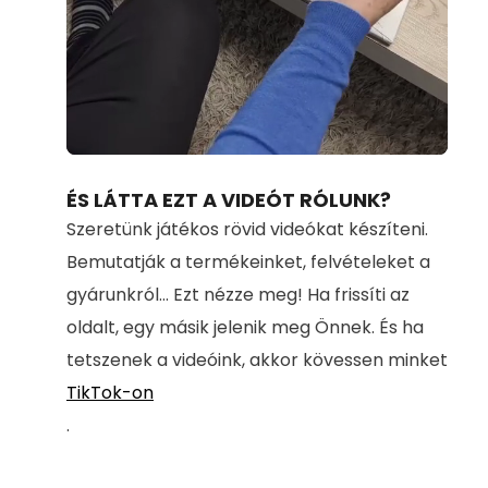
Loaded
:
Unmute
71.00%
ÉS LÁTTA EZT A VIDEÓT RÓLUNK?
Szeretünk játékos rövid videókat készíteni.
Bemutatják a termékeinket, felvételeket a
gyárunkról... Ezt nézze meg! Ha frissíti az
oldalt, egy másik jelenik meg Önnek. És ha
tetszenek a videóink, akkor kövessen minket
TikTok-on
.