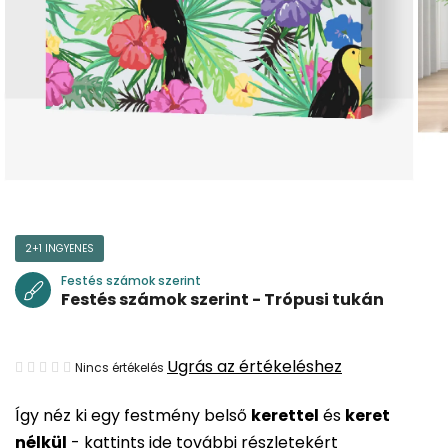
2+1 INGYENES
Festés számok szerint
Festés számok szerint - Trópusi tukán
A
Ugrás az értékeléshez
Nincs értékelés
termék
Így néz ki egy festmény belső
kerettel
és
keret
átlagos
nélkül
-
kattints ide további részletekért
értékelése