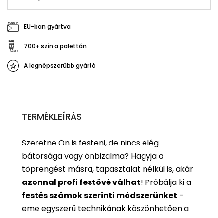
EU-ban gyártva
700+ szín a palettán
A legnépszerűbb gyártó
TERMÉKLEÍRÁS
Szeretne Ön is festeni, de nincs elég
bátorsága vagy önbizalma? Hagyja a
töprengést másra, tapasztalat nélkül is, akár
azonnal profi festővé válhat
!
Próbálja ki a
festés számok szerinti
módszerünket
–
eme egyszerű technikának köszönhetően a