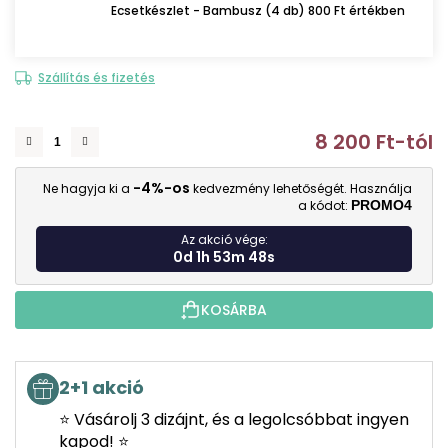
Ecsetkészlet - Bambusz (4 db) 800 Ft értékben
Szállítás és fizetés
8 200 Ft
-tól
E
-4%-os
Ne hagyja ki a
kedvezmény lehetőségét. Használja
a kódot:
PROMO4
Az akció vége:
0d 1h 53m 47s
KOSÁRBA
2+1 akció
⭐ Vásárolj 3 dizájnt, és a legolcsóbbat ingyen
kapod! ⭐