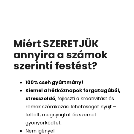
Miért SZERETJÜK
annyira a számok
szerinti festést
?
100%
cseh gyártmány!
Kiemel a hétköznapok forgatagából,
stresszoldó
, fejleszti a kreativitást és
remek szórakozási lehetőséget nyújt –
feltölt, megnyugtat és szemet
gyönyörködtet.
Nem igényel