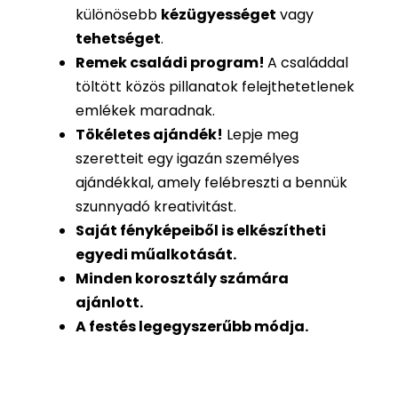
különösebb
kézügyességet
vagy
tehetséget
.
Remek családi program
!
A családdal
töltött közös pillanatok felejthetetlenek
emlékek maradnak.
Tökéletes ajándék
!
Lepje meg
szeretteit egy igazán személyes
ajándékkal, amely felébreszti a bennük
szunnyadó kreativitást.
Saját fényképeiből is
elkészítheti
egyedi műalkotását.
Minden korosztály számára
ajánlott.
A festés legegyszerűbb módja.