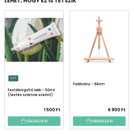
LEHET, HOGY EZ IS TETSZIK
3 + 1
Faállvány - 68cm
Festékrögzítő lakk – 50ml
(festés számok szerint)
1 500 Ft
6 900 Ft
VÁLASSZA KI
VÁLASSZA KI