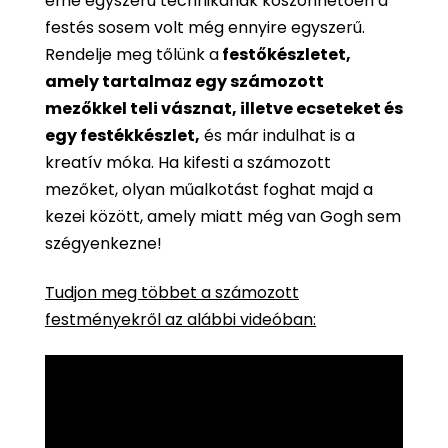
eme egyszerű technikának köszönhetően a
festés sosem volt még ennyire egyszerű.
Rendelje meg tőlünk a
festőkészletet,
amely tartalmaz egy számozott
mezőkkel teli vásznat, illetve ecseteket és
egy festékkészlet,
és már indulhat is a
kreatív móka. Ha kifesti a számozott
mezőket, olyan műalkotást foghat majd a
kezei között, amely miatt még van Gogh sem
szégyenkezne!
Tudjon meg többet a számozott
festményekről az alábbi videóban: