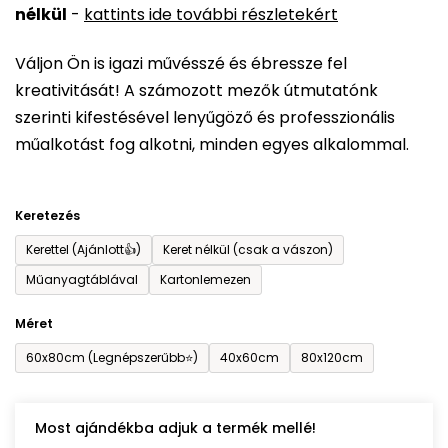
nélkül
-
kattints ide további részletekért
értékelése
5-
Váljon Ön is igazi művésszé és ébressze fel
ből
kreativitását! A számozott mezők útmutatónk
0,0
szerinti kifestésével lenyűgöző és professzionális
csillag.
műalkotást fog alkotni, minden egyes alkalommal.
Keretezés
Kerettel (Ajánlott👍)
Keret nélkül (csak a vászon)
Műanyagtáblával
Kartonlemezen
Méret
60x80cm (Legnépszerűbb⭐)
40x60cm
80x120cm
Most ajándékba adjuk a termék mellé!