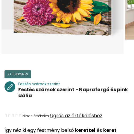
2+1 INGYENES
Festés számok szerint
Festés számok szerint - Napraforgó és pink
dália
A
Ugrás az értékeléshez
Nincs értékelés
termék
Így néz ki egy festmény belső
kerettel
és
keret
átlagos