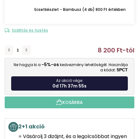
Ecsetkészlet - Bambusz (4 db) 800 Ft értékben
Szállítás és fizetés
8 200 Ft
-tól
E
-5%-os
Ne hagyja ki a
kedvezmény lehetőségét. Használja
a kódot:
5PCT
Az akció vége:
0d 17h 37m 55s
KOSÁRBA
2+1 akció
⭐ Vásárolj 3 dizájnt, és a legolcsóbbat ingyen