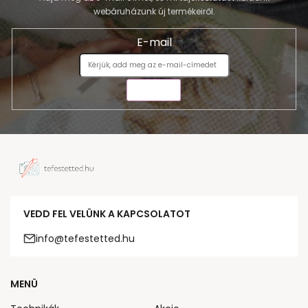
webáruházunk új termékeiről.
E-mail
KÜLDÉS
VEDD FEL VELÜNK A KAPCSOLATOT
info@tefestetted.hu
MENÜ