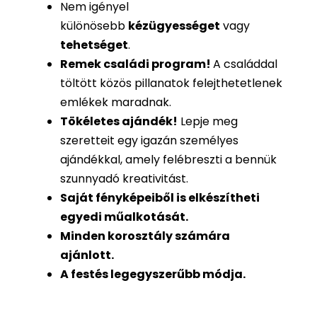
Nem igényel
különösebb
kézügyességet
vagy
tehetséget
.
Remek családi program
!
A családdal
töltött közös pillanatok felejthetetlenek
emlékek maradnak.
Tökéletes ajándék
!
Lepje meg
szeretteit egy igazán személyes
ajándékkal, amely felébreszti a bennük
szunnyadó kreativitást.
Saját fényképeiből is
elkészítheti
egyedi műalkotását.
Minden korosztály számára
ajánlott.
A festés legegyszerűbb módja.