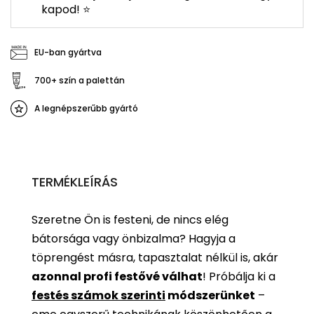
kapod! ⭐
EU-ban gyártva
700+ szín a palettán
A legnépszerűbb gyártó
TERMÉKLEÍRÁS
Szeretne Ön is festeni, de nincs elég
bátorsága vagy önbizalma? Hagyja a
töprengést másra, tapasztalat nélkül is, akár
azonnal profi festővé válhat
!
Próbálja ki a
festés számok szerinti
módszerünket
–