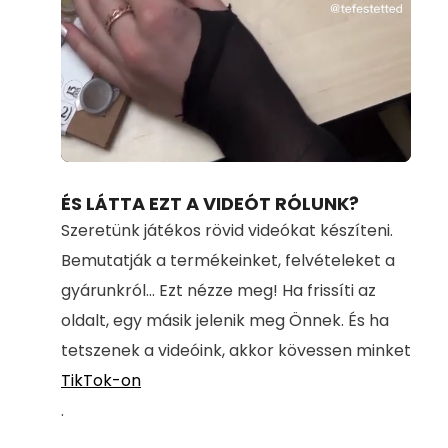
Loaded
:
Unmute
100.00%
ÉS LÁTTA EZT A VIDEÓT RÓLUNK?
Szeretünk játékos rövid videókat készíteni.
Bemutatják a termékeinket, felvételeket a
gyárunkról... Ezt nézze meg! Ha frissíti az
oldalt, egy másik jelenik meg Önnek. És ha
tetszenek a videóink, akkor kövessen minket
TikTok-on
.