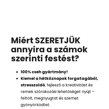
Miért SZERETJÜK
annyira a számok
szerinti festést
?
100%
cseh gyártmány!
Kiemel a hétköznapok forgatagából,
stresszoldó
, fejleszti a kreativitást és
remek szórakozási lehetőséget nyújt –
feltölt, megnyugtat és szemet
gyönyörködtet.