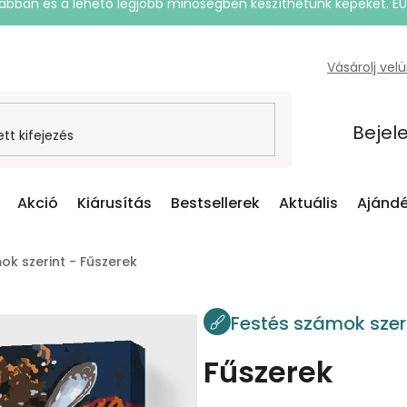
rsabban és a lehető legjobb minőségben készíthetünk képeket. E
Vásárolj vel
Bejel
Akció
Kiárusítás
Bestsellerek
Aktuális
Ajándé
ok szerint - Fűszerek
Festés számok szer
Fűszerek