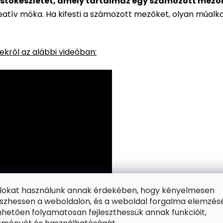
stőkészletet, amely tartalmaz egy számozott mezőkke
reatív móka. Ha kifesti a számozott mezőket, olyan műalk
kről az alábbi videóban:
ájlokat használunk annak érdekében, hogy kényelmesen
zhessen a weboldalon, és a weboldal forgalma elemzés
hetően folyamatosan fejleszthessük annak funkcióit,