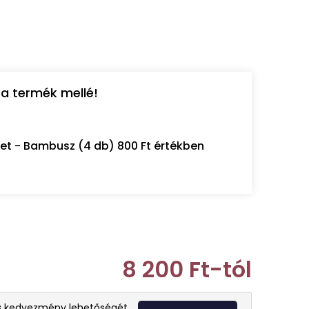
a termék mellé!
let - Bambusz (4 db) 800 Ft értékben
8 200 Ft
-tól
Egységár:
s
kedvezmény lehetőségét.