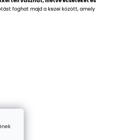
l teli vásznat, illetve ecseteket és
otást foghat majd a kezei között, amely
ének