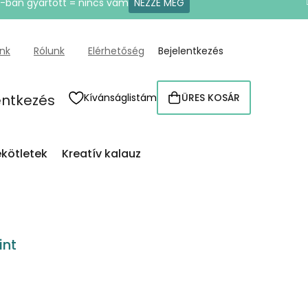
U-ban gyártott = nincs vám
NÉZZE MEG
ünk
Rólunk
Elérhetőség
Bejelentkezés
entkezés
Kívánságlistám
ÜRES KOSÁR
KOSÁR
kötletek
Kreatív kalauz
int