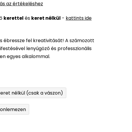
ás az értékeléshez
ső
kerettel
és
keret nélkül
-
kattints ide
és ébressze fel kreativitását! A számozott
festésével lenyűgöző és professzionális
den egyes alkalommal.
eret nélkül (csak a vászon)
tonlemezen