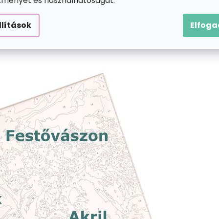
ítményét és használhatóságát.
llítások
Elfog