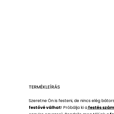
TERMÉKLEÍRÁS
Szeretne Ön is festeni, de nincs elég báto
festővé válhat
!
Próbálja ki a
festés szám