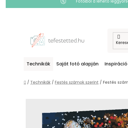
Fotóiból a lehető leggyo
Ugrás
a
fő
tartalomhoz
Technikák
Saját fotó alapján
Inspiráció
Kezdőlap
/
Technikák
/
Festés számok szerint
/
Festés szám