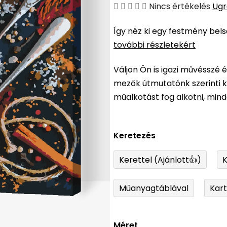
A
Nincs értékelés
Ugr
termék
Így néz ki egy festmény bel
átlagos
további részletekért
értékelése
5-
Váljon Ön is igazi művésszé 
ből
mezők útmutatónk szerinti ki
0,0
műalkotást fog alkotni, min
csillag.
Keretezés
Kerettel (Ajánlott👍)
K
Műanyagtáblával
Kar
Méret