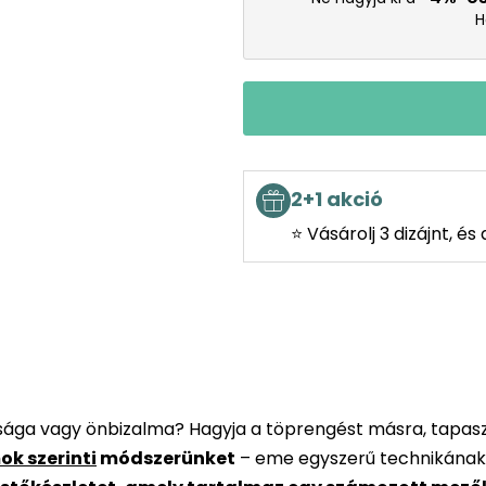
H
2+1 akció
⭐ Vásárolj 3 dizájnt, é
rsága vagy önbizalma? Hagyja a töprengést másra, tapaszt
ok szerinti
módszerünket
– eme egyszerű technikának