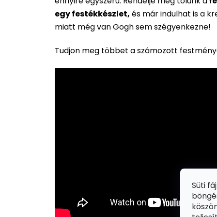
ennyire egyszerű. Rendelje meg tőlünk a
fe
egy festékkészlet,
és már indulhat is a k
miatt még van Gogh sem szégyenkezne!
Tudjon meg többet a számozott festménye
Süti f
böngés
köszön