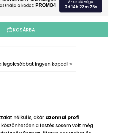
Az akció vége:
asználja a kódot:
PROMO4
0d 14h 23m 24s
KOSÁRBA
s a legolcsóbbat ingyen kapod! ⭐
alat nélkül is, akár
azonnal profi
 köszönhetően a festés sosem volt még