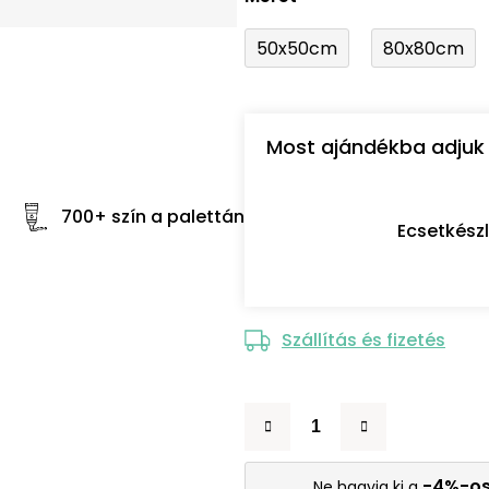
50x50cm
80x80cm
Most ajándékba adjuk 
700+ szín a palettán
Ecsetkész
Szállítás és fizetés
-4%-o
Ne hagyja ki a