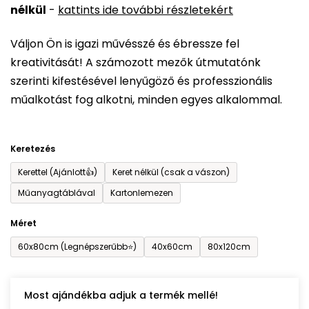
nélkül
-
kattints ide további részletekért
értékelése
5-
Váljon Ön is igazi művésszé és ébressze fel
ből
kreativitását! A számozott mezők útmutatónk
0,0
szerinti kifestésével lenyűgöző és professzionális
csillag.
műalkotást fog alkotni, minden egyes alkalommal.
Keretezés
Kerettel (Ajánlott👍)
Keret nélkül (csak a vászon)
Műanyagtáblával
Kartonlemezen
Méret
60x80cm (Legnépszerűbb⭐)
40x60cm
80x120cm
Most ajándékba adjuk a termék mellé!