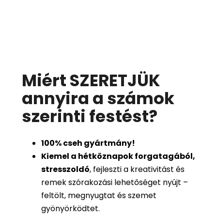
Miért SZERETJÜK
annyira a számok
szerinti festést
?
100%
cseh gyártmány!
Kiemel a hétköznapok forgatagából,
stresszoldó
, fejleszti a kreativitást és
remek szórakozási lehetőséget nyújt –
feltölt, megnyugtat és szemet
gyönyörködtet.