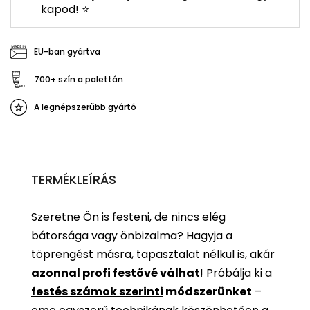
kapod! ⭐
EU-ban gyártva
700+ szín a palettán
A legnépszerűbb gyártó
TERMÉKLEÍRÁS
Szeretne Ön is festeni, de nincs elég
bátorsága vagy önbizalma? Hagyja a
töprengést másra, tapasztalat nélkül is, akár
azonnal profi festővé válhat
!
Próbálja ki a
festés számok szerinti
módszerünket
–