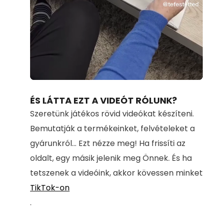
Loaded
:
Unmute
71.00%
ÉS LÁTTA EZT A VIDEÓT RÓLUNK?
Szeretünk játékos rövid videókat készíteni.
Bemutatják a termékeinket, felvételeket a
gyárunkról... Ezt nézze meg! Ha frissíti az
oldalt, egy másik jelenik meg Önnek. És ha
tetszenek a videóink, akkor kövessen minket
TikTok-on
.