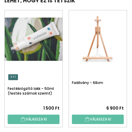
LEHET, HOGY EZ IS TETSZIK
3 + 1
Faállvány - 68cm
Festékrögzítő lakk – 50ml
(festés számok szerint)
1 500 Ft
6 900 Ft
VÁLASSZA KI
VÁLASSZA KI