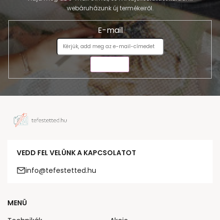
webáruházunk új termékeiről.
E-mail
KÜLDÉS
VEDD FEL VELÜNK A KAPCSOLATOT
info@tefestetted.hu
MENÜ