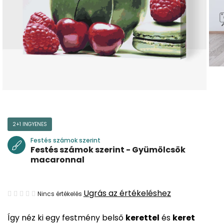
2+1 INGYENES
Festés számok szerint
Festés számok szerint - Gyümölcsök
macaronnal
A
Ugrás az értékeléshez
Nincs értékelés
termék
Így néz ki egy festmény belső
kerettel
és
keret
átlagos