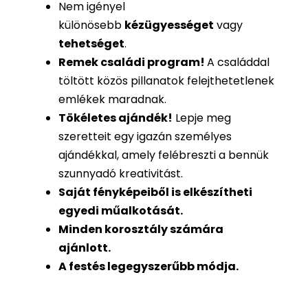
Nem igényel
különösebb
kézügyességet
vagy
tehetséget
.
Remek családi program
!
A családdal
töltött közös pillanatok felejthetetlenek
emlékek maradnak.
Tökéletes ajándék
!
Lepje meg
szeretteit egy igazán személyes
ajándékkal, amely felébreszti a bennük
szunnyadó kreativitást.
Saját fényképeiből is
elkészítheti
egyedi műalkotását.
Minden korosztály számára
ajánlott.
A festés legegyszerűbb módja.