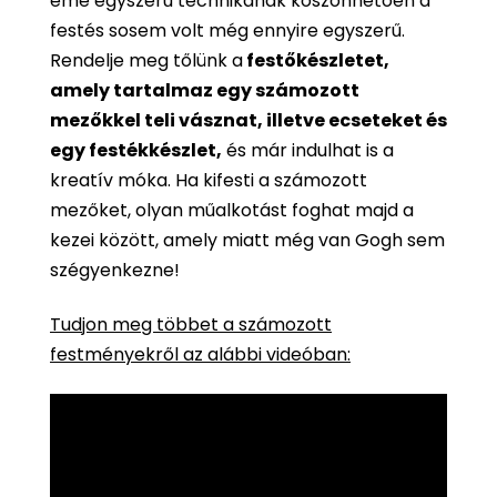
eme egyszerű technikának köszönhetően a
festés sosem volt még ennyire egyszerű.
Rendelje meg tőlünk a
festőkészletet,
amely tartalmaz egy számozott
mezőkkel teli vásznat, illetve ecseteket és
egy festékkészlet,
és már indulhat is a
kreatív móka. Ha kifesti a számozott
mezőket, olyan műalkotást foghat majd a
kezei között, amely miatt még van Gogh sem
szégyenkezne!
Tudjon meg többet a számozott
festményekről az alábbi videóban: