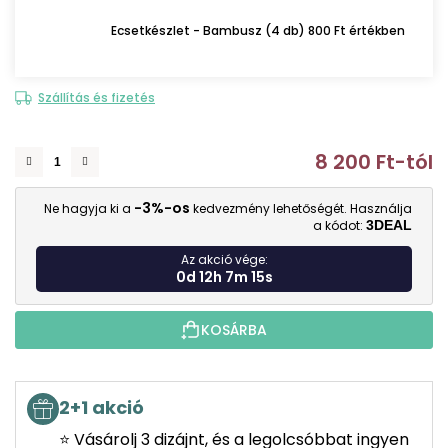
Ecsetkészlet - Bambusz (4 db) 800 Ft értékben
Szállítás és fizetés
8 200 Ft
-tól
E
-3%-os
Ne hagyja ki a
kedvezmény lehetőségét. Használja
a kódot:
3DEAL
Az akció vége:
0d 12h 7m 14s
KOSÁRBA
2+1 akció
⭐ Vásárolj 3 dizájnt, és a legolcsóbbat ingyen