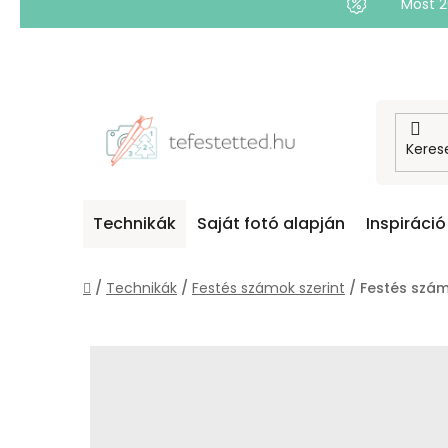
Most 
Ugrás
a
fő
tartalomhoz
Technikák
Saját fotó alapján
Inspiráció
Kezdőlap
/
Technikák
/
Festés számok szerint
/
Festés szám