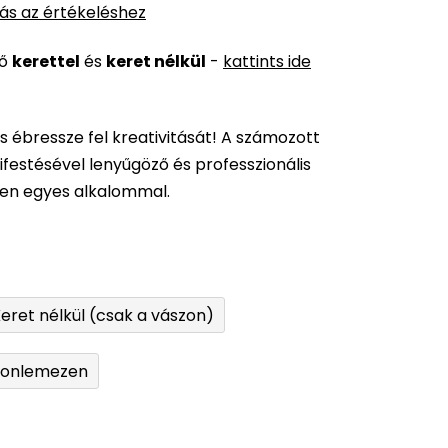
ás az értékeléshez
ső
kerettel
és
keret nélkül
-
kattints ide
és ébressze fel kreativitását! A számozott
festésével lenyűgöző és professzionális
den egyes alkalommal.
eret nélkül (csak a vászon)
tonlemezen