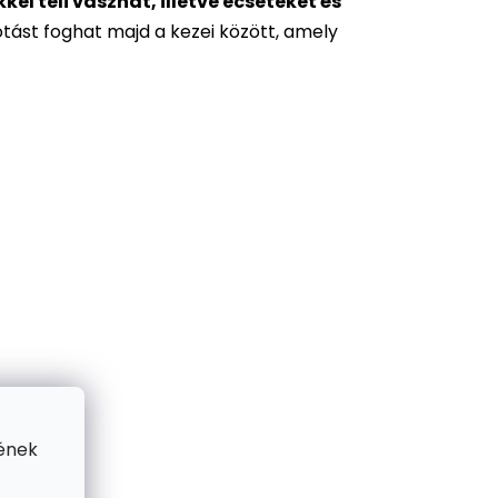
l teli vásznat, illetve ecseteket és
otást foghat majd a kezei között, amely
ének