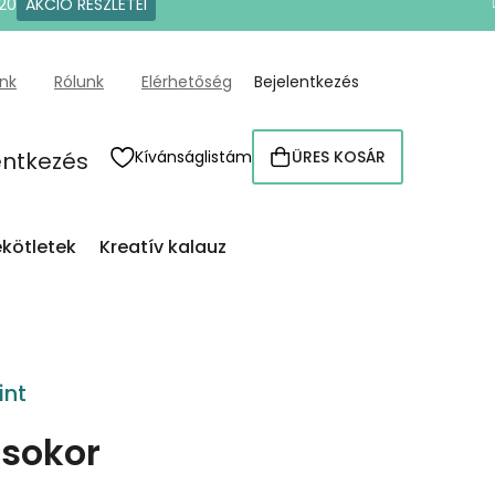
20
AKCIÓ RÉSZLETEI
ünk
Rólunk
Elérhetőség
Bejelentkezés
entkezés
Kívánságlistám
ÜRES KOSÁR
KOSÁR
kötletek
Kreatív kalauz
int
csokor