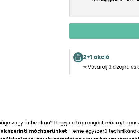
2+1 akció
⭐ Vásárolj 3 dizájnt, é
rsága vagy önbizalma? Hagyja a töprengést másra, tapaszt
ok szerinti
módszerünket
– eme egyszerű technikának