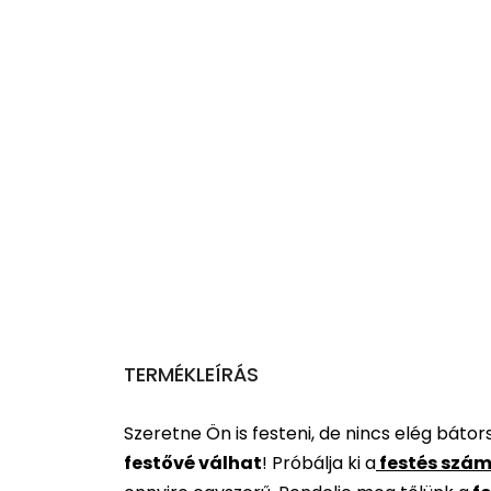
TERMÉKLEÍRÁS
Szeretne Ön is festeni, de nincs elég báto
festővé válhat
!
Próbálja ki a
festés szám