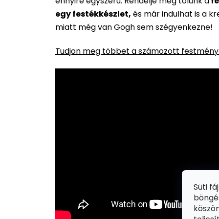
ennyire egyszerű. Rendelje meg tőlünk a
fe
egy festékkészlet,
és már indulhat is a k
miatt még van Gogh sem szégyenkezne!
Tudjon meg többet a számozott festménye
Süti f
böngés
köszön