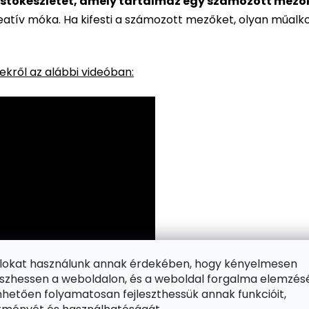
stőkészletet, amely tartalmaz egy számozott mezőkke
reatív móka. Ha kifesti a számozott mezőket, olyan műalk
kről az alábbi videóban:
ájlokat használunk annak érdekében, hogy kényelmesen
zhessen a weboldalon, és a weboldal forgalma elemzés
hetően folyamatosan fejleszthessük annak funkcióit,