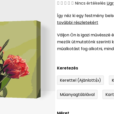
A
Nincs értékelés
Ugr
termék
Így néz ki egy festmény bel
átlagos
további részletekért
értékelése
5-
Váljon Ön is igazi művésszé 
ből
mezők útmutatónk szerinti ki
0,0
műalkotást fog alkotni, min
csillag.
Keretezés
Kerettel (Ajánlott👍)
K
Műanyagtáblával
Kar
Méret