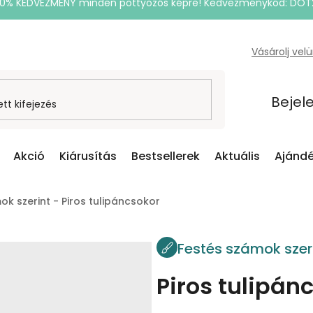
20% KEDVEZMÉNY minden pöttyözős képre! Kedvezménykód: DOT
Vásárolj vel
Bejel
Akció
Kiárusítás
Bestsellerek
Aktuális
Ajándé
ok szerint - Piros tulipáncsokor
Festés számok szer
Piros tulipán