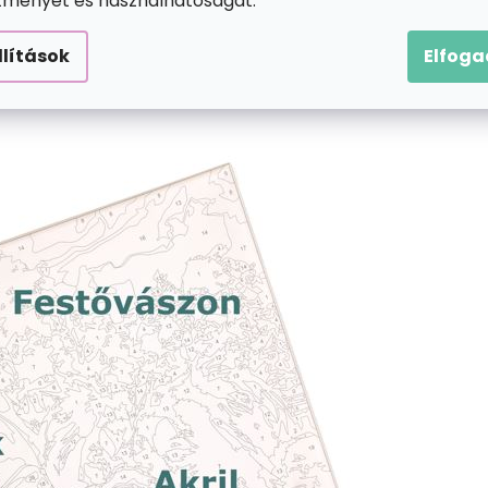
ítményét és használhatóságát.
llítások
Elfog