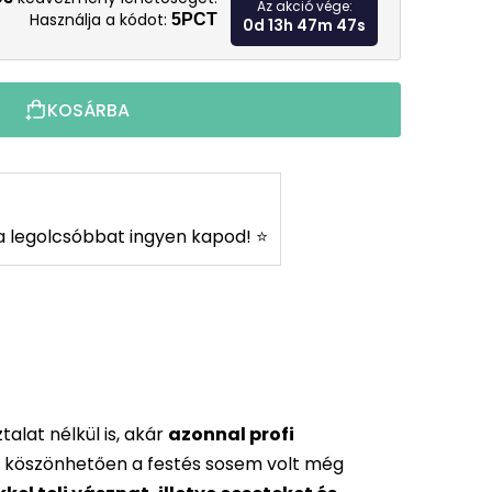
Az akció vége:
Használja a kódot:
5PCT
0d 13h 47m 45s
KOSÁRBA
s a legolcsóbbat ingyen kapod! ⭐
alat nélkül is, akár
azonnal profi
 köszönhetően a festés sosem volt még