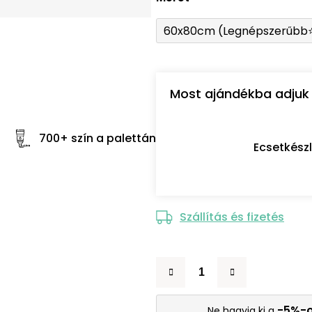
60x80cm (Legnépszerűbb
Most ajándékba adjuk 
700+ szín a palettán
Ecsetkész
Szállítás és fizetés
-5%-
Ne hagyja ki a