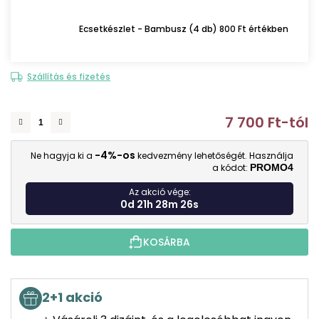
Ecsetkészlet - Bambusz (4 db) 800 Ft értékben
Szállítás és fizetés
7 700 Ft
-tól
E
-4%-os
Ne hagyja ki a
kedvezmény lehetőségét. Használja
a kódot:
PROMO4
Az akció vége:
0d 21h 28m 25s
KOSÁRBA
2+1 akció