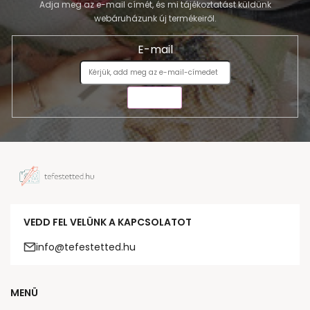
Adja meg az e-mail címét, és mi tájékoztatást küldünk
webáruházunk új termékeiről.
E-mail
KÜLDÉS
VEDD FEL VELÜNK A KAPCSOLATOT
info@tefestetted.hu
MENÜ