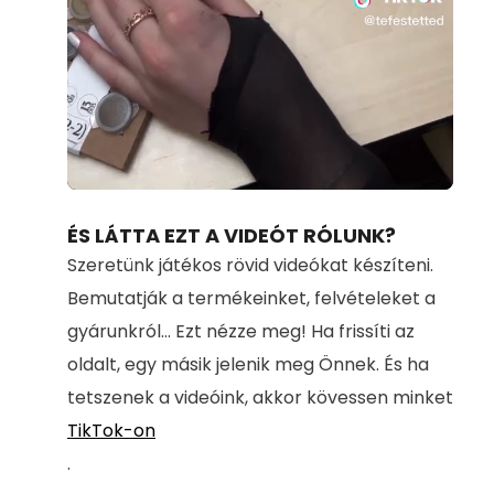
Loaded
:
Unmute
100.00%
ÉS LÁTTA EZT A VIDEÓT RÓLUNK?
Szeretünk játékos rövid videókat készíteni.
Bemutatják a termékeinket, felvételeket a
gyárunkról... Ezt nézze meg! Ha frissíti az
oldalt, egy másik jelenik meg Önnek. És ha
tetszenek a videóink, akkor kövessen minket
TikTok-on
.