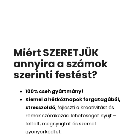
Miért SZERETJÜK
annyira a számok
szerinti festést
?
100%
cseh gyártmány!
Kiemel a hétköznapok forgatagából,
stresszoldó
, fejleszti a kreativitást és
remek szórakozási lehetőséget nyújt –
feltölt, megnyugtat és szemet
gyönyörködtet.