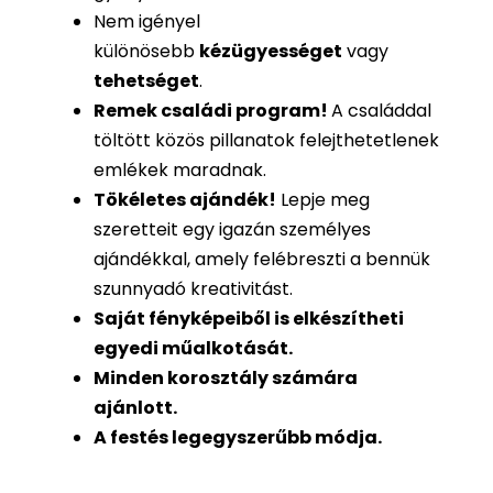
Nem igényel
különösebb
kézügyességet
vagy
tehetséget
.
Remek családi program
!
A családdal
töltött közös pillanatok felejthetetlenek
emlékek maradnak.
Tökéletes ajándék
!
Lepje meg
szeretteit egy igazán személyes
ajándékkal, amely felébreszti a bennük
szunnyadó kreativitást.
Saját fényképeiből is
elkészítheti
egyedi műalkotását.
Minden korosztály számára
ajánlott.
A festés legegyszerűbb módja.