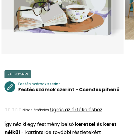
2+1 INGYENES
Festés számok szerint
Festés számok szerint - Csendes pihenő
A
Ugrás az értékeléshez
Nincs értékelés
termék
Így néz ki egy festmény belső
kerettel
és
keret
átlagos
nélkül
-
kattints ide további részletekért
értékelése