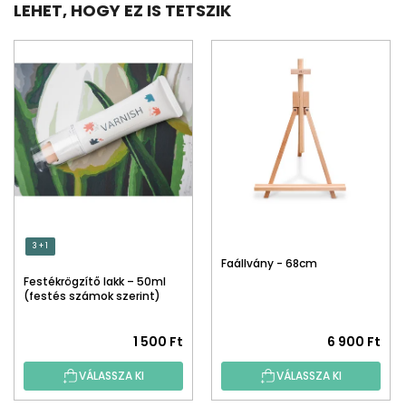
LEHET, HOGY EZ IS TETSZIK
3 + 1
Faállvány - 68cm
Festékrögzítő lakk – 50ml
(festés számok szerint)
1 500 Ft
6 900 Ft
VÁLASSZA KI
VÁLASSZA KI