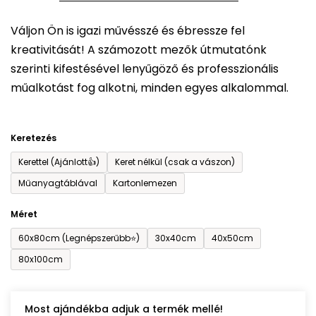
5-
Váljon Ön is igazi művésszé és ébressze fel
ből
kreativitását! A számozott mezők útmutatónk
0,0
szerinti kifestésével lenyűgöző és professzionális
csillag.
műalkotást fog alkotni, minden egyes alkalommal.
Keretezés
Kerettel (Ajánlott👍)
Keret nélkül (csak a vászon)
Műanyagtáblával
Kartonlemezen
Méret
60x80cm (Legnépszerűbb⭐)
30x40cm
40x50cm
80x100cm
Most ajándékba adjuk a termék mellé!