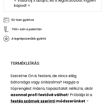
⭐ Vásárolj 3 dizájnt, és a legolcsóbbat ingyen
kapod! ⭐
EU-ban gyártva
700+ szín a palettán
A legnépszerűbb gyártó
TERMÉKLEÍRÁS
Szeretne Ön is festeni, de nincs elég
bátorsága vagy önbizalma? Hagyja a
töprengést másra, tapasztalat nélkül is, akár
azonnal profi festővé válhat
!
Próbálja ki a
festés számok szerinti
módszerünket
–