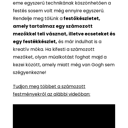
eme egyszerű technikának köszönhetően a
festés sosem volt még ennyire egyszerű.
Rendelje meg tőlünk a
festőkészletet,
amely tartalmaz egy számozott
mezőkkel teli vásznat, illetve ecseteket és
egy festékkészlet,
és már indulhat is a
kreatív móka. Ha kifesti a számozott
mezőket, olyan műalkotást foghat majd a
kezei között, amely miatt még van Gogh sem
szégyenkezne!
Tudjon meg többet a számozott
festményekről az alábbi videóban: