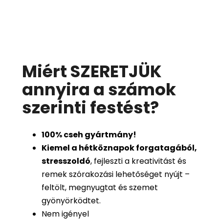
Miért SZERETJÜK
annyira a számok
szerinti festést
?
100%
cseh gyártmány!
Kiemel a hétköznapok forgatagából,
stresszoldó
, fejleszti a kreativitást és
remek szórakozási lehetőséget nyújt –
feltölt, megnyugtat és szemet
gyönyörködtet.
Nem igényel