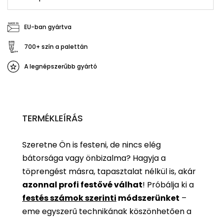
EU-ban gyártva
700+ szín a palettán
A legnépszerűbb gyártó
TERMÉKLEÍRÁS
Szeretne Ön is festeni, de nincs elég
bátorsága vagy önbizalma? Hagyja a
töprengést másra, tapasztalat nélkül is, akár
azonnal profi festővé válhat
!
Próbálja ki a
festés számok szerinti
módszerünket
–
eme egyszerű technikának köszönhetően a