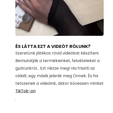
Loaded
:
Unmute
100.00%
ÉS LÁTTA EZT A VIDEÓT RÓLUNK?
Szeretünk játékos rövid videókat készíteni.
Bemutatják a termékeinket, felvételeket a
gyárunkról... Ezt nézze meg! Ha frissíti az
oldalt, egy másik jelenik meg Önnek. És ha
tetszenek a videóink, akkor kövessen minket
TikTok-on
.