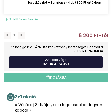
Ecsetkészlet - Bambusz (4 db) 800 Ft értékben
Szállítás és fizetés
8 200 Ft
-tól
E
-4%-os
Ne hagyja ki a
kedvezmény lehetőségét. Használja
a kódot:
PROMO4
Az akció vége:
0d 11h 49m 31s
KOSÁRBA
2+1 akció
⭐ Vásárolj 3 dizájnt, és a legolcsóbbat ingyen
kapod! ⭐