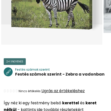
2+1 INGYENES
Festés számok szerint
Festés számok szerint - Zebra a vadonban
A
Ugrás az értékeléshez
Nincs értékelés
termék
Így néz ki egy festmény belső
kerettel
és
keret
átlagos
nélkül
-
kattints ide további részletekért
értékelése