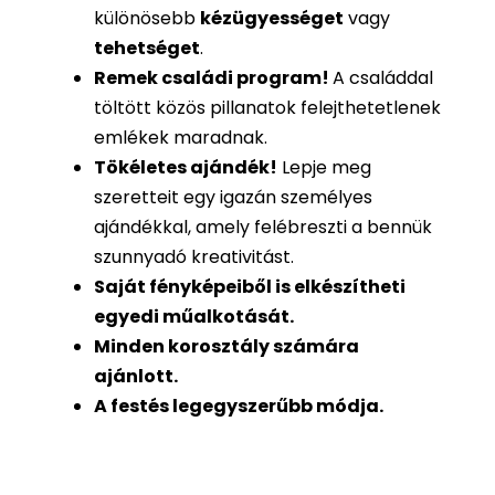
különösebb
kézügyességet
vagy
tehetséget
.
Remek családi program
!
A családdal
töltött közös pillanatok felejthetetlenek
emlékek maradnak.
Tökéletes ajándék
!
Lepje meg
szeretteit egy igazán személyes
ajándékkal, amely felébreszti a bennük
szunnyadó kreativitást.
Saját fényképeiből is
elkészítheti
egyedi műalkotását.
Minden korosztály számára
ajánlott.
A festés legegyszerűbb módja.