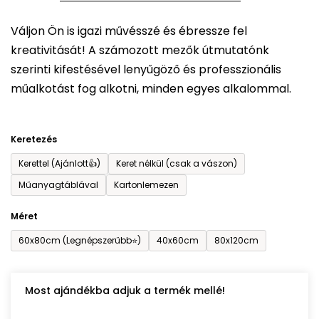
5-
Váljon Ön is igazi művésszé és ébressze fel
ből
kreativitását! A számozott mezők útmutatónk
0,0
szerinti kifestésével lenyűgöző és professzionális
csillag.
műalkotást fog alkotni, minden egyes alkalommal.
Keretezés
Kerettel (Ajánlott👍)
Keret nélkül (csak a vászon)
Műanyagtáblával
Kartonlemezen
Méret
60x80cm (Legnépszerűbb⭐)
40x60cm
80x120cm
Most ajándékba adjuk a termék mellé!