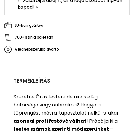
⭐ Vásárolj 3 dizájnt, és a legolcsóbbat ingyen
kapod! ⭐
EU-ban gyártva
700+ szín a palettán
A legnépszerűbb gyártó
TERMÉKLEÍRÁS
Szeretne Ön is festeni, de nincs elég
bátorsága vagy önbizalma? Hagyja a
töprengést másra, tapasztalat nélkül is, akár
azonnal profi festővé válhat
!
Próbálja ki a
festés számok szerinti
módszerünket
–