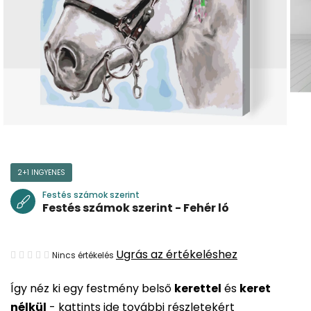
2+1 INGYENES
Festés számok szerint
Festés számok szerint - Fehér ló
A
Ugrás az értékeléshez
Nincs értékelés
termék
Így néz ki egy festmény belső
kerettel
és
keret
átlagos
nélkül
-
kattints ide további részletekért
értékelése