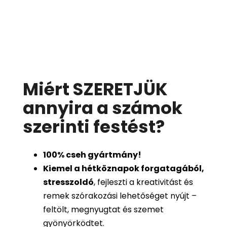
Miért SZERETJÜK
annyira a számok
szerinti festést
?
100%
cseh gyártmány!
Kiemel a hétköznapok forgatagából,
stresszoldó
, fejleszti a kreativitást és
remek szórakozási lehetőséget nyújt –
feltölt, megnyugtat és szemet
gyönyörködtet.