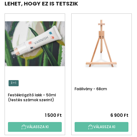
LEHET, HOGY EZ IS TETSZIK
3 + 1
Faállvány - 68cm
Festékrögzítő lakk – 50ml
(festés számok szerint)
1 500 Ft
6 900 Ft
VÁLASSZA KI
VÁLASSZA KI