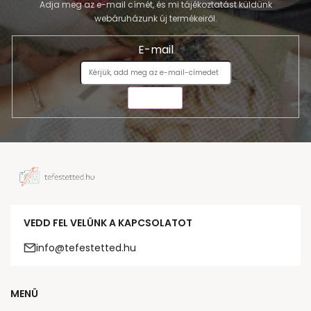
Adja meg az e-mail címét, és mi tájékoztatást küldünk
webáruházunk új termékeiről.
E-mail
KÜLDÉS
VEDD FEL VELÜNK A KAPCSOLATOT
info@tefestetted.hu
MENÜ