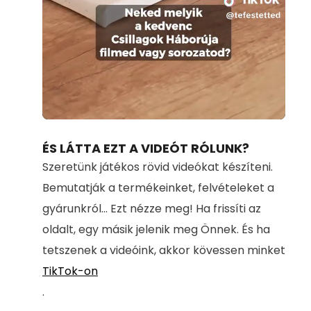
Loaded
:
Unmute
100.00%
ÉS LÁTTA EZT A VIDEÓT RÓLUNK?
Szeretünk játékos rövid videókat készíteni.
Bemutatják a termékeinket, felvételeket a
gyárunkról... Ezt nézze meg! Ha frissíti az
oldalt, egy másik jelenik meg Önnek. És ha
tetszenek a videóink, akkor kövessen minket
TikTok-on
.