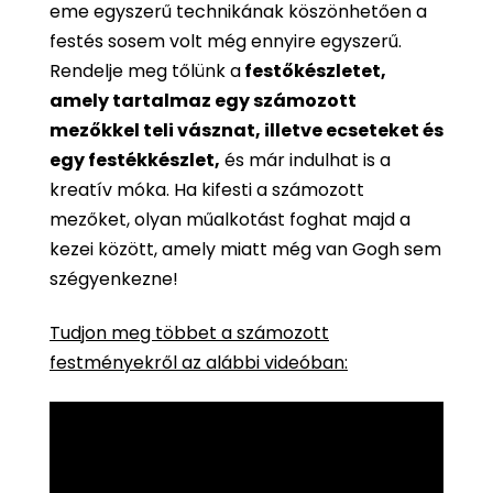
eme egyszerű technikának köszönhetően a
festés sosem volt még ennyire egyszerű.
Rendelje meg tőlünk a
festőkészletet,
amely tartalmaz egy számozott
mezőkkel teli vásznat, illetve ecseteket és
egy festékkészlet,
és már indulhat is a
kreatív móka. Ha kifesti a számozott
mezőket, olyan műalkotást foghat majd a
kezei között, amely miatt még van Gogh sem
szégyenkezne!
Tudjon meg többet a számozott
festményekről az alábbi videóban: