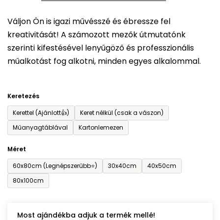
5-
Váljon Ön is igazi művésszé és ébressze fel
ből
kreativitását! A számozott mezők útmutatónk
0,0
szerinti kifestésével lenyűgöző és professzionális
csillag.
műalkotást fog alkotni, minden egyes alkalommal.
Keretezés
Kerettel (Ajánlott👍)
Keret nélkül (csak a vászon)
Műanyagtáblával
Kartonlemezen
Méret
60x80cm (Legnépszerűbb⭐)
30x40cm
40x50cm
80x100cm
Most ajándékba adjuk a termék mellé!