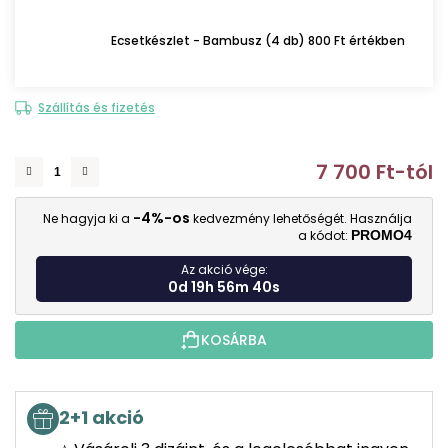
Ecsetkészlet - Bambusz (4 db) 800 Ft értékben
Szállítás és fizetés
7 700 Ft
-tól
E
-4%-os
Ne hagyja ki a
kedvezmény lehetőségét. Használja
a kódot:
PROMO4
Az akció vége:
0d 19h 56m 39s
KOSÁRBA
2+1 akció