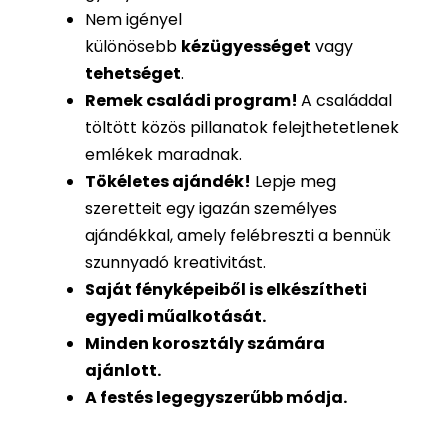
Nem igényel
különösebb
kézügyességet
vagy
tehetséget
.
Remek családi program
!
A családdal
töltött közös pillanatok felejthetetlenek
emlékek maradnak.
Tökéletes ajándék
!
Lepje meg
szeretteit egy igazán személyes
ajándékkal, amely felébreszti a bennük
szunnyadó kreativitást.
Saját fényképeiből is
elkészítheti
egyedi műalkotását.
Minden korosztály számára
ajánlott.
A festés legegyszerűbb módja.