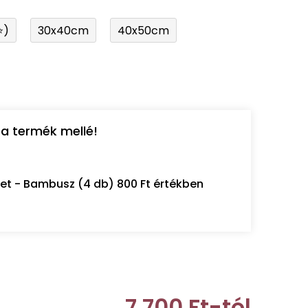
⭐)
30x40cm
40x50cm
a termék mellé!
let - Bambusz (4 db) 800 Ft értékben
7 700 Ft
-tól