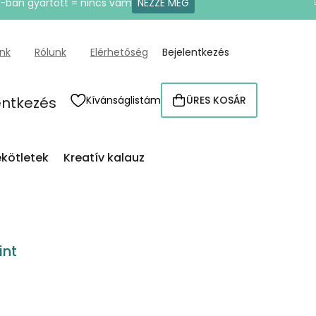
U-ban gyártott = nincs vám
NÉZZE MEG
ünk
Rólunk
Elérhetőség
Bejelentkezés
entkezés
Kívánságlistám
ÜRES KOSÁR
KOSÁR
kötletek
Kreatív kalauz
int