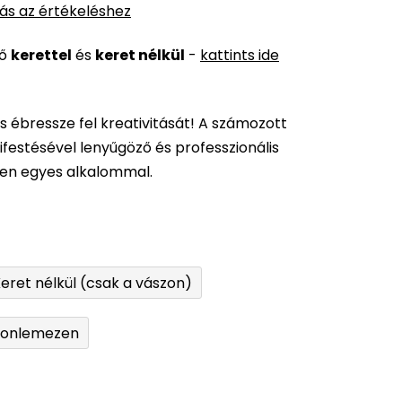
ás az értékeléshez
ső
kerettel
és
keret nélkül
-
kattints ide
és ébressze fel kreativitását! A számozott
festésével lenyűgöző és professzionális
den egyes alkalommal.
eret nélkül (csak a vászon)
tonlemezen