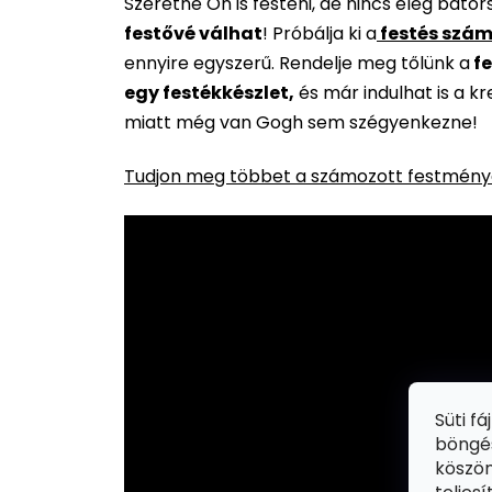
Szeretne Ön is festeni, de nincs elég báto
festővé válhat
!
Próbálja ki a
festés szám
ennyire egyszerű. Rendelje meg tőlünk a
fe
egy festékkészlet,
és már indulhat is a k
miatt még van Gogh sem szégyenkezne!
Tudjon meg többet a számozott festménye
Süti f
böngés
köszön