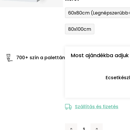
60x80cm (Legnépszerűbb
80x100cm
Most ajándékba adjuk 
700+ szín a palettán
Ecsetkész
Szállítás és fizetés