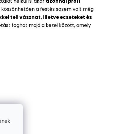
alat nélkül is, akár
azonnal profi
 köszönhetően a festés sosem volt még
l teli vásznat, illetve ecseteket és
otást foghat majd a kezei között, amely
ének