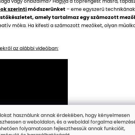
rsága vagy önbizalma? Hagyja a töprengést másra, tapaszt
ok szerinti
módszerünket
– eme egyszerű technikának
stőkészletet, amely tartalmaz egy számozott mezőkke
reatív móka. Ha kifesti a számozott mezőket, olyan műalk
kről az alábbi videóban:
ájlokat használunk annak érdekében, hogy kényelmesen
zhessen a weboldalon, és a weboldal forgalma elemzés
hetően folyamatosan fejleszthessük annak funkcióit,