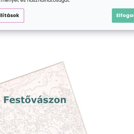
ítményét és használhatóságát.
llítások
Elfog