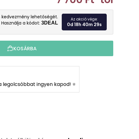
Egységár:
s
kedvezmény lehetőségét.
Az akció vége:
Használja a kódot:
3DEAL
0d 18h 40m 28s
KOSÁRBA
s a legolcsóbbat ingyen kapod! ⭐