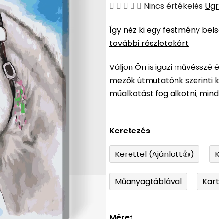
A
Nincs értékelés
Ugr
termék
Így néz ki egy festmény bel
átlagos
további részletekért
értékelése
5-
Váljon Ön is igazi művésszé 
ből
mezők útmutatónk szerinti ki
0,0
műalkotást fog alkotni, min
csillag.
Keretezés
Kerettel (Ajánlott👍)
K
Műanyagtáblával
Kar
Méret