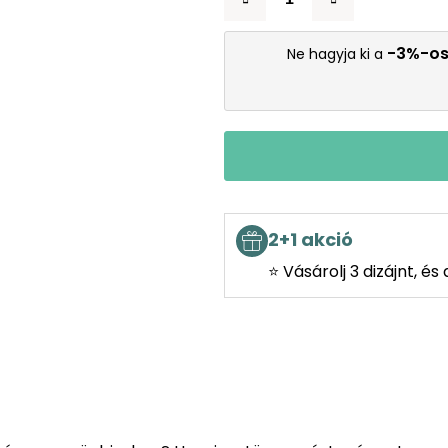
-3%-o
Ne hagyja ki a
2+1 akció
⭐ Vásárolj 3 dizájnt, é