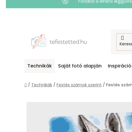
Fotóiból a lehető leggyo
Ugrás
a
fő
tartalomhoz
Technikák
Saját fotó alapján
Inspiráció
Kezdőlap
/
Technikák
/
Festés számok szerint
/
Festés számo