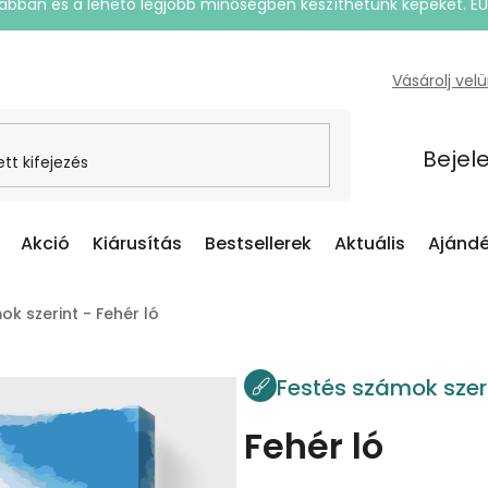
rsabban és a lehető legjobb minőségben készíthetünk képeket. E
Vásárolj vel
Bejel
Akció
Kiárusítás
Bestsellerek
Aktuális
Ajándé
k szerint - Fehér ló
Festés számok szer
Fehér ló