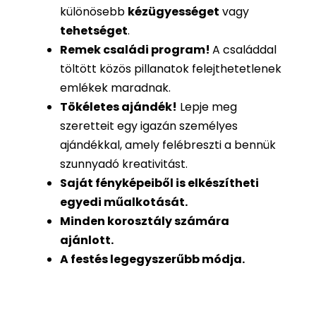
különösebb
kézügyességet
vagy
tehetséget
.
Remek családi program
!
A családdal
töltött közös pillanatok felejthetetlenek
emlékek maradnak.
Tökéletes ajándék
!
Lepje meg
szeretteit egy igazán személyes
ajándékkal, amely felébreszti a bennük
szunnyadó kreativitást.
Saját fényképeiből is
elkészítheti
egyedi műalkotását.
Minden korosztály számára
ajánlott.
A festés legegyszerűbb módja.