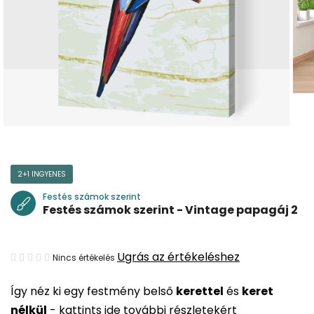
2+1 INGYENES
Festés számok szerint
Festés számok szerint - Vintage papagáj 2
A
Ugrás az értékeléshez
Nincs értékelés
termék
Így néz ki egy festmény belső
kerettel
és
keret
átlagos
nélkül
-
kattints ide további részletekért
értékelése