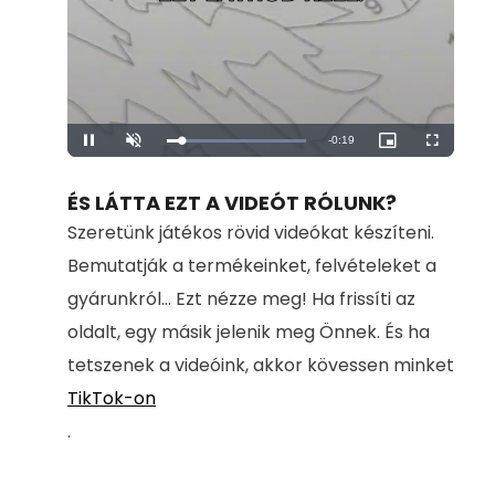
Remaining
-
0:19
Loaded
:
Pause
Unmute
Picture-
Fullscreen
100.00%
in-
Picture
Time
ÉS LÁTTA EZT A VIDEÓT RÓLUNK?
Szeretünk játékos rövid videókat készíteni.
Bemutatják a termékeinket, felvételeket a
gyárunkról... Ezt nézze meg! Ha frissíti az
oldalt, egy másik jelenik meg Önnek. És ha
tetszenek a videóink, akkor kövessen minket
TikTok-on
.