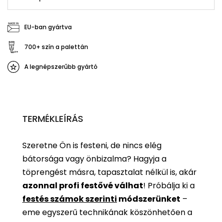
EU-ban gyártva
700+ szín a palettán
A legnépszerűbb gyártó
TERMÉKLEÍRÁS
Szeretne Ön is festeni, de nincs elég
bátorsága vagy önbizalma? Hagyja a
töprengést másra, tapasztalat nélkül is, akár
azonnal profi festővé válhat
!
Próbálja ki a
festés számok szerinti
módszerünket
–
eme egyszerű technikának köszönhetően a