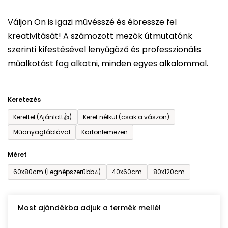
5-
Váljon Ön is igazi művésszé és ébressze fel
ből
kreativitását! A számozott mezők útmutatónk
0,0
szerinti kifestésével lenyűgöző és professzionális
csillag.
műalkotást fog alkotni, minden egyes alkalommal.
Keretezés
Kerettel (Ajánlott👍)
Keret nélkül (csak a vászon)
Műanyagtáblával
Kartonlemezen
Méret
60x80cm (Legnépszerűbb⭐)
40x60cm
80x120cm
Most ajándékba adjuk a termék mellé!