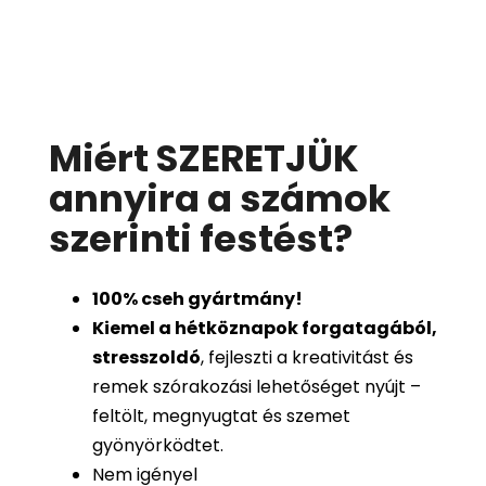
Miért SZERETJÜK
annyira a számok
szerinti festést
?
100%
cseh gyártmány!
Kiemel a hétköznapok forgatagából,
stresszoldó
, fejleszti a kreativitást és
remek szórakozási lehetőséget nyújt –
feltölt, megnyugtat és szemet
gyönyörködtet.
Nem igényel