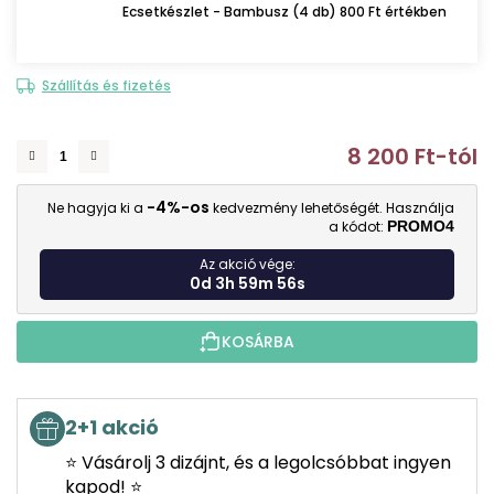
Ecsetkészlet - Bambusz (4 db) 800 Ft értékben
Szállítás és fizetés
8 200 Ft
-tól
E
-4%-os
Ne hagyja ki a
kedvezmény lehetőségét. Használja
a kódot:
PROMO4
Az akció vége:
0d 3h 59m 55s
KOSÁRBA
2+1 akció
⭐ Vásárolj 3 dizájnt, és a legolcsóbbat ingyen
kapod! ⭐