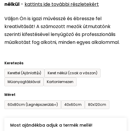
nélkül
-
kattints ide további részletekért
értékelése
5-
Váljon Ön is igazi művésszé és ébressze fel
ből
kreativitását! A számozott mezők útmutatónk
0,0
szerinti kifestésével lenyűgöző és professzionális
csillag.
műalkotást fog alkotni, minden egyes alkalommal.
Keretezés
Kerettel (Ajánlott👍)
Keret nélkül (csak a vászon)
Műanyagtáblával
Kartonlemezen
Méret
60x80cm (Legnépszerűbb⭐)
40x60cm
80x120cm
Most ajándékba adjuk a termék mellé!