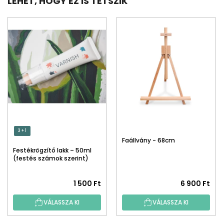
LEHET, HOGY EZ IS TETSZIK
3 + 1
Faállvány - 68cm
Festékrögzítő lakk – 50ml
(festés számok szerint)
1 500 Ft
6 900 Ft
VÁLASSZA KI
VÁLASSZA KI