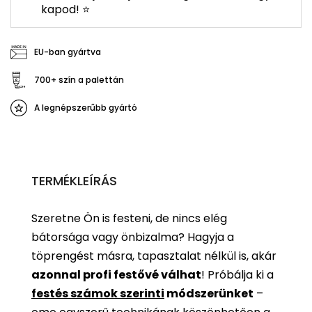
kapod! ⭐
EU-ban gyártva
700+ szín a palettán
A legnépszerűbb gyártó
TERMÉKLEÍRÁS
Szeretne Ön is festeni, de nincs elég
bátorsága vagy önbizalma? Hagyja a
töprengést másra, tapasztalat nélkül is, akár
azonnal profi festővé válhat
!
Próbálja ki a
festés számok szerinti
módszerünket
–