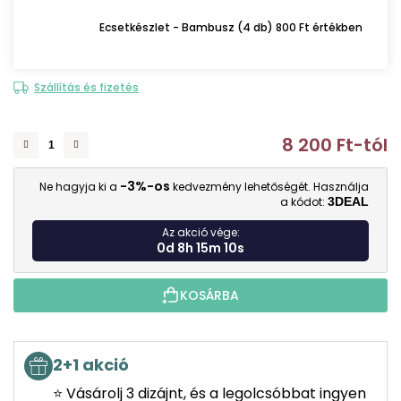
Ecsetkészlet - Bambusz (4 db) 800 Ft értékben
Szállítás és fizetés
8 200 Ft
-tól
E
-3%-os
Ne hagyja ki a
kedvezmény lehetőségét. Használja
a kódot:
3DEAL
Az akció vége:
0d 8h 15m 9s
KOSÁRBA
2+1 akció
⭐ Vásárolj 3 dizájnt, és a legolcsóbbat ingyen