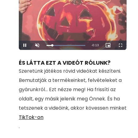
Remaining
-
0:13
Loaded
:
Pause
Unmute
Picture-
Fullscreen
100.00%
in-
Picture
Time
ÉS LÁTTA EZT A VIDEÓT RÓLUNK?
Szeretünk játékos rövid videókat készíteni.
Bemutatják a termékeinket, felvételeket a
gyárunkról... Ezt nézze meg! Ha frissíti az
oldalt, egy másik jelenik meg Önnek. És ha
tetszenek a videóink, akkor kövessen minket
TikTok-on
.