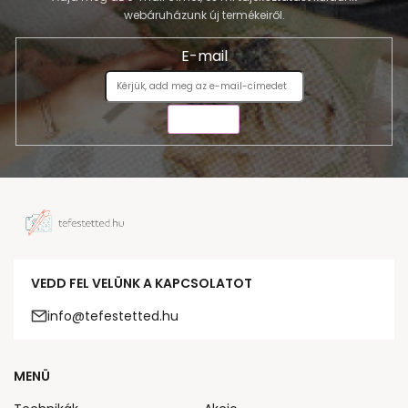
webáruházunk új termékeiről.
E-mail
KÜLDÉS
VEDD FEL VELÜNK A KAPCSOLATOT
info@tefestetted.hu
MENÜ