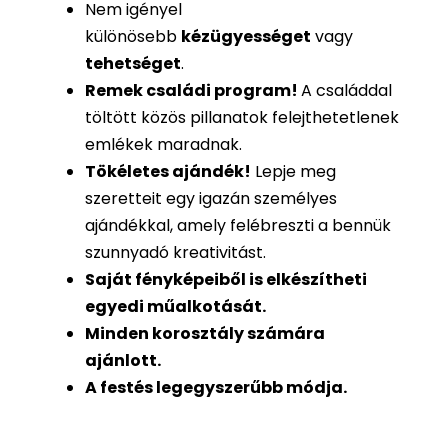
Nem igényel
különösebb
kézügyességet
vagy
tehetséget
.
Remek családi program
!
A családdal
töltött közös pillanatok felejthetetlenek
emlékek maradnak.
Tökéletes ajándék
!
Lepje meg
szeretteit egy igazán személyes
ajándékkal, amely felébreszti a bennük
szunnyadó kreativitást.
Saját fényképeiből is
elkészítheti
egyedi műalkotását.
Minden korosztály számára
ajánlott.
A festés legegyszerűbb módja.