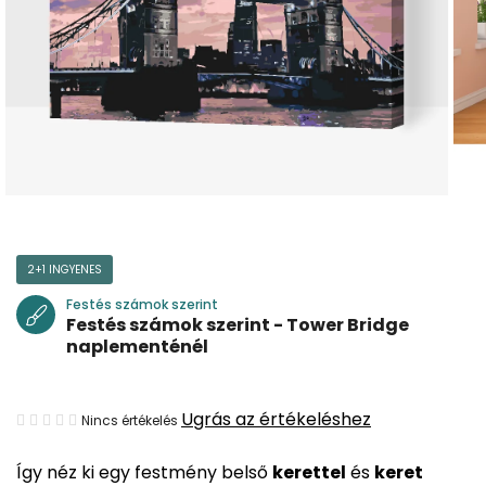
2+1 INGYENES
Festés számok szerint
Festés számok szerint - Tower Bridge
naplementénél
A
Ugrás az értékeléshez
Nincs értékelés
termék
Így néz ki egy festmény belső
kerettel
és
keret
átlagos