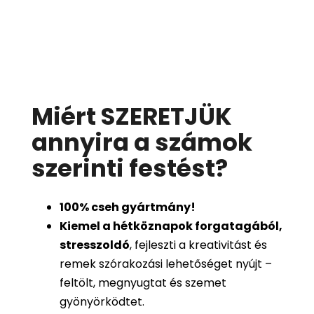
Miért SZERETJÜK
annyira a számok
szerinti festést
?
100%
cseh gyártmány!
Kiemel a hétköznapok forgatagából,
stresszoldó
, fejleszti a kreativitást és
remek szórakozási lehetőséget nyújt –
feltölt, megnyugtat és szemet
gyönyörködtet.