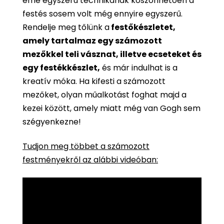
eme egyszerű technikának köszönhetően a
festés sosem volt még ennyire egyszerű.
Rendelje meg tőlünk a
festőkészletet,
amely tartalmaz egy számozott
mezőkkel teli vásznat, illetve ecseteket és
egy festékkészlet,
és már indulhat is a
kreatív móka. Ha kifesti a számozott
mezőket, olyan műalkotást foghat majd a
kezei között, amely miatt még van Gogh sem
szégyenkezne!
Tudjon meg többet a számozott
festményekről az alábbi videóban: