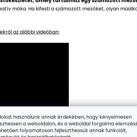
stőkészletet, amely tartalmaz egy számozott mezőkke
reatív móka. Ha kifesti a számozott mezőket, olyan műalk
kről az alábbi videóban:
ájlokat használunk annak érdekében, hogy kényelmesen
zhessen a weboldalon, és a weboldal forgalma elemzés
hetően folyamatosan fejleszthessük annak funkcióit,