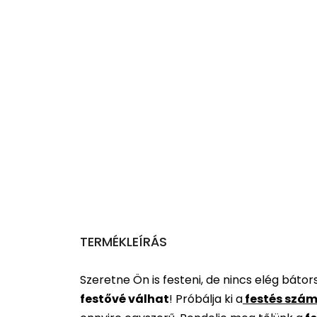
TERMÉKLEÍRÁS
Szeretne Ön is festeni, de nincs elég báto
festővé válhat
!
Próbálja ki a
festés szám