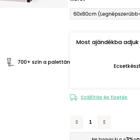
60x80cm (Legnépszerűbb
Most ajándékba adjuk 
700+ szín a palettán
Ecsetkész
Szállítás és fizetés
-3%-o
Ne hagyja ki a