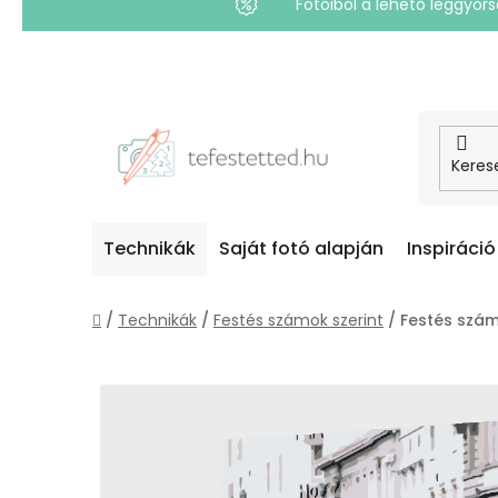
Fotóiból a lehető leggyo
Ugrás
a
fő
tartalomhoz
Technikák
Saját fotó alapján
Inspiráció
Kezdőlap
/
Technikák
/
Festés számok szerint
/
Festés szám