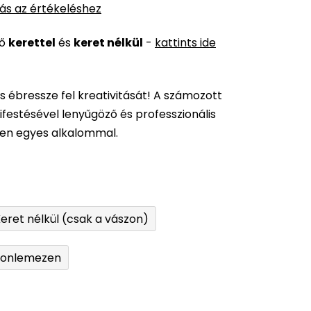
ás az értékeléshez
ső
kerettel
és
keret nélkül
-
kattints ide
és ébressze fel kreativitását! A számozott
festésével lenyűgöző és professzionális
den egyes alkalommal.
eret nélkül (csak a vászon)
tonlemezen