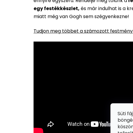
ennyire egyszerű. Rendelje meg tőlünk a
fe
egy festékkészlet,
és már indulhat is a k
miatt még van Gogh sem szégyenkezne!
Tudjon meg többet a számozott festménye
Süti f
böngés
köszön