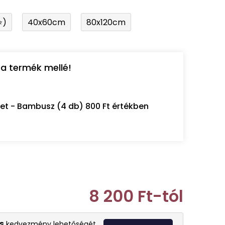
⭐)
40x60cm
80x120cm
a termék mellé!
let - Bambusz (4 db) 800 Ft értékben
8 200 Ft
-tól
Egységár:
s
kedvezmény lehetőségét.