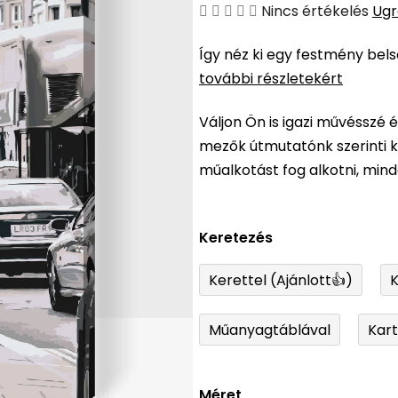
A
Nincs értékelés
Ugr
termék
Így néz ki egy festmény bel
átlagos
további részletekért
értékelése
5-
Váljon Ön is igazi művésszé 
ből
mezők útmutatónk szerinti ki
0,0
műalkotást fog alkotni, min
csillag.
Keretezés
Kerettel (Ajánlott👍)
K
Műanyagtáblával
Kar
Méret