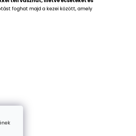
l teli vásznat, illetve ecseteket és
otást foghat majd a kezei között, amely
ének