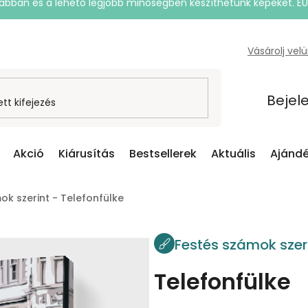
rsabban és a lehető legjobb minőségben készíthetünk képeket. E
Vásárolj vel
Bejel
Akció
Kiárusítás
Bestsellerek
Aktuális
Ajándé
ok szerint - Telefonfülke
Festés számok szer
Telefonfülke