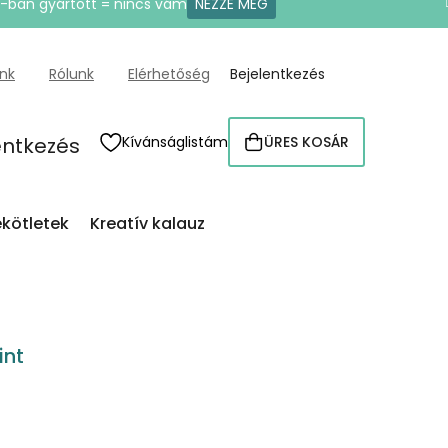
U-ban gyártott = nincs vám
NÉZZE MEG
ünk
Rólunk
Elérhetőség
Bejelentkezés
entkezés
Kívánságlistám
ÜRES KOSÁR
KOSÁR
kötletek
Kreatív kalauz
int