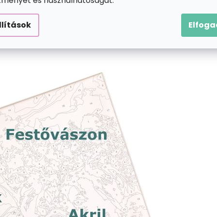
ítményét és használhatóságát.
llítások
Elfog