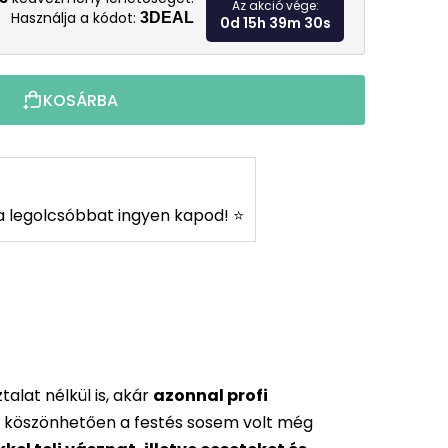
Az akció vége:
Használja a kódot:
3DEAL
0d 15h 39m 28s
KOSÁRBA
s a legolcsóbbat ingyen kapod! ⭐
alat nélkül is, akár
azonnal profi
 köszönhetően a festés sosem volt még