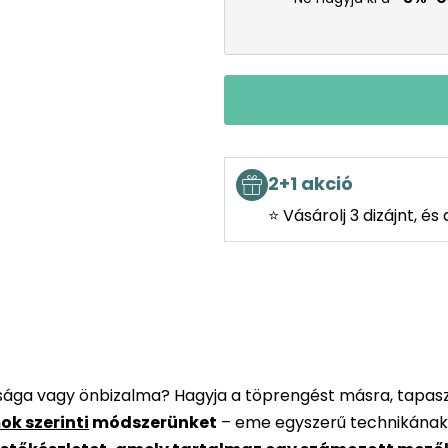
2+1 akció
⭐ Vásárolj 3 dizájnt, é
rsága vagy önbizalma? Hagyja a töprengést másra, tapaszt
ok szerinti
módszerünket
– eme egyszerű technikának