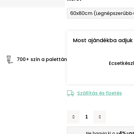
60x80cm (Legnépszerűbb
Most ajándékba adjuk 
700+ szín a palettán
Ecsetkész
Szállítás és fizetés
-4%-o
Ne hagyja ki a