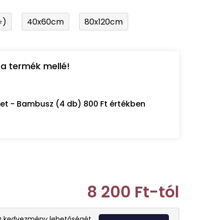
⭐)
40x60cm
80x120cm
a termék mellé!
let - Bambusz (4 db) 800 Ft értékben
8 200 Ft
-tól
Egységár:
s
kedvezmény lehetőségét.