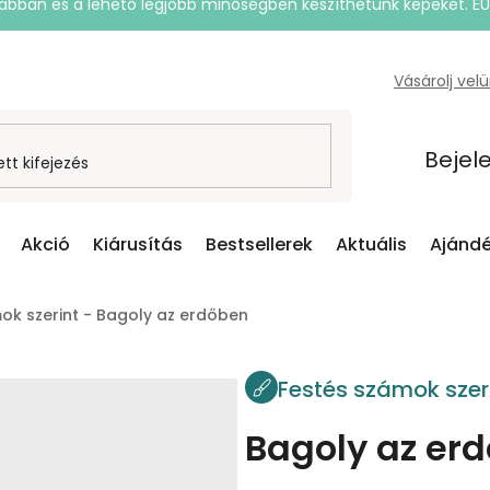
rsabban és a lehető legjobb minőségben készíthetünk képeket. E
Vásárolj vel
Bejel
Akció
Kiárusítás
Bestsellerek
Aktuális
Ajándé
ok szerint - Bagoly az erdőben
Festés számok szer
Bagoly az er