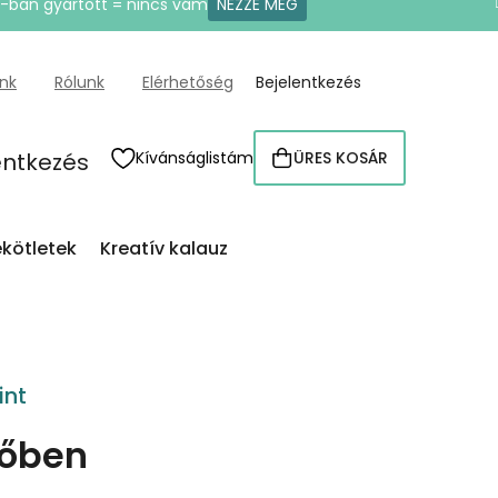
U-ban gyártott = nincs vám
NÉZZE MEG
ünk
Rólunk
Elérhetőség
Bejelentkezés
entkezés
Kívánságlistám
ÜRES KOSÁR
KOSÁR
kötletek
Kreatív kalauz
int
dőben