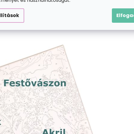
ítményét és használhatóságát.
llítások
Elfog