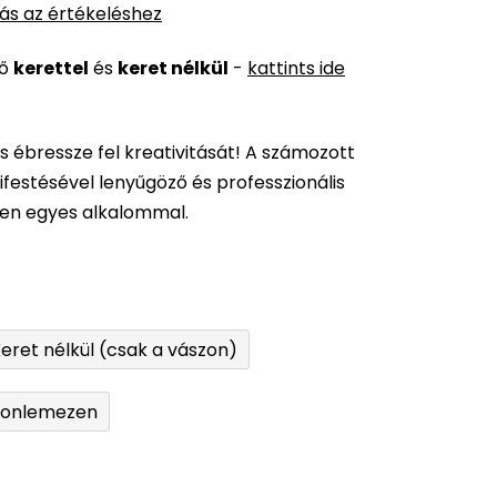
ás az értékeléshez
ső
kerettel
és
keret nélkül
-
kattints ide
és ébressze fel kreativitását! A számozott
festésével lenyűgöző és professzionális
den egyes alkalommal.
eret nélkül (csak a vászon)
tonlemezen