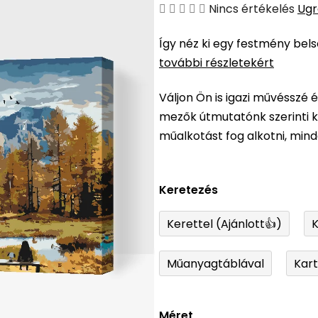
A
Nincs értékelés
Ugr
termék
Így néz ki egy festmény bel
átlagos
további részletekért
értékelése
5-
Váljon Ön is igazi művésszé 
ből
mezők útmutatónk szerinti ki
0,0
műalkotást fog alkotni, min
csillag.
Keretezés
Kerettel (Ajánlott👍)
K
Műanyagtáblával
Kar
Méret