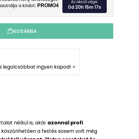
Az akció vége:
asználja a kódot:
PROMO4
0d 20h 15m 16s
KOSÁRBA
s a legolcsóbbat ingyen kapod! ⭐
alat nélkül is, akár
azonnal profi
 köszönhetően a festés sosem volt még