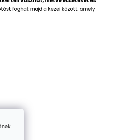
l teli vásznat, illetve ecseteket és
otást foghat majd a kezei között, amely
ének