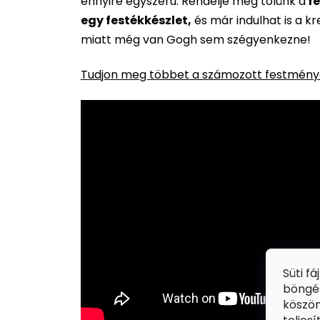
ennyire egyszerű. Rendelje meg tőlünk a
fe
egy festékkészlet,
és már indulhat is a k
miatt még van Gogh sem szégyenkezne!
Tudjon meg többet a számozott festménye
Süti f
böngés
köszön