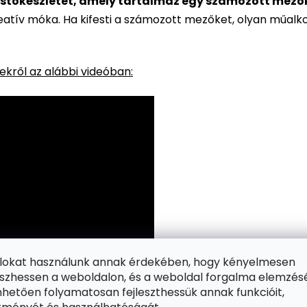
stőkészletet, amely tartalmaz egy számozott mezőkke
reatív móka. Ha kifesti a számozott mezőket, olyan műalk
kről az alábbi videóban:
ájlokat használunk annak érdekében, hogy kényelmesen
zhessen a weboldalon, és a weboldal forgalma elemzés
hetően folyamatosan fejleszthessük annak funkcióit,