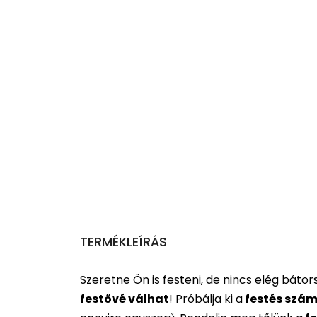
TERMÉKLEÍRÁS
Szeretne Ön is festeni, de nincs elég báto
festővé válhat
!
Próbálja ki a
festés szám