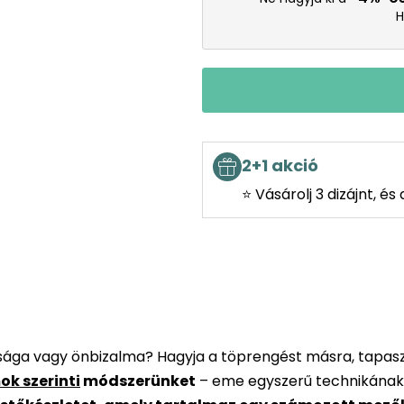
H
2+1 akció
⭐ Vásárolj 3 dizájnt, é
rsága vagy önbizalma? Hagyja a töprengést másra, tapaszt
ok szerinti
módszerünket
– eme egyszerű technikának