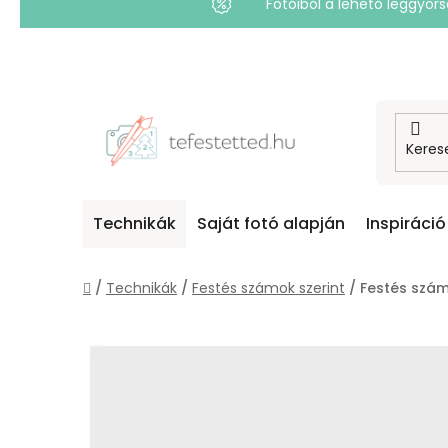
Fotóiból a lehető leggyo
Ugrás
a
fő
tartalomhoz
Technikák
Saját fotó alapján
Inspiráció
Kezdőlap
/
Technikák
/
Festés számok szerint
/
Festés szám