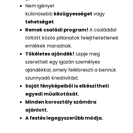
Nem igényel
különösebb
kézügyességet
vagy
tehetséget
.
Remek családi program
!
A családdal
töltött közös pillanatok felejthetetlenek
emlékek maradnak.
Tökéletes ajándék
!
Lepje meg
szeretteit egy igazán személyes
ajándékkal, amely felébreszti a bennük
szunnyadó kreativitást.
Saját fényképeiből is
elkészítheti
egyedi műalkotását.
Minden korosztály számára
ajánlott.
A festés legegyszerűbb módja.