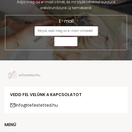
Adja meg az e-mail címét, és mi tájékoztatást küldünk
webáruházunk új termékeiről.
E-mail
KÜLDÉS
VEDD FEL VELÜNK A KAPCSOLATOT
info@tefestetted.hu
MENÜ