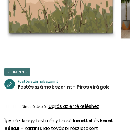
2+1 INGYENES
Festés számok szerint
Festés számok szerint - Piros virágok
A
Ugrás az értékeléshez
Nincs értékelés
termék
Így néz ki egy festmény belső
kerettel
és
keret
átlagos
nélkül
-
kattints ide további részletekért
értékelése