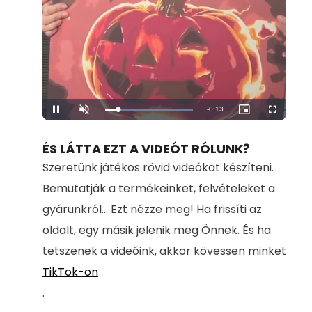
Remaining
-
0:13
Loaded
:
Pause
Unmute
Picture-
Fullscreen
100.00%
in-
Picture
Time
ÉS LÁTTA EZT A VIDEÓT RÓLUNK?
Szeretünk játékos rövid videókat készíteni.
Bemutatják a termékeinket, felvételeket a
gyárunkról... Ezt nézze meg! Ha frissíti az
oldalt, egy másik jelenik meg Önnek. És ha
tetszenek a videóink, akkor kövessen minket
TikTok-on
.