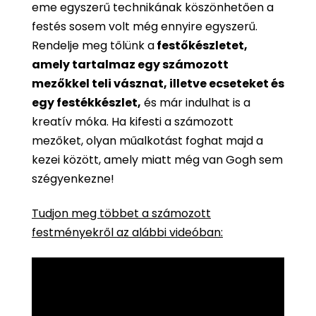
eme egyszerű technikának köszönhetően a
festés sosem volt még ennyire egyszerű.
Rendelje meg tőlünk a
festőkészletet,
amely tartalmaz egy számozott
mezőkkel teli vásznat, illetve ecseteket és
egy festékkészlet,
és már indulhat is a
kreatív móka. Ha kifesti a számozott
mezőket, olyan műalkotást foghat majd a
kezei között, amely miatt még van Gogh sem
szégyenkezne!
Tudjon meg többet a számozott
festményekről az alábbi videóban: