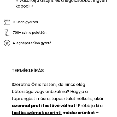
⭐ Vásárolj 3 dizájnt, és a legolcsóbbat ingyen
kapod! ⭐
EU-ban gyártva
700+ szín a palettán
A legnépszerűbb gyártó
TERMÉKLEÍRÁS
Szeretne Ön is festeni, de nincs elég
bátorsága vagy önbizalma? Hagyja a
töprengést másra, tapasztalat nélkül is, akár
azonnal profi festővé válhat
!
Próbálja ki a
festés számok szerinti
módszerünket
–