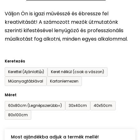
5-
Váljon Ön is igazi művésszé és ébressze fel
ből
kreativitását! A számozott mezők útmutatónk
0,0
szerinti kifestésével lenyűgöző és professzionális
csillag.
műalkotást fog alkotni, minden egyes alkalommal.
Keretezés
Kerettel (Ajánlott👍)
Keret nélkül (csak a vászon)
Műanyagtáblával
Kartonlemezen
Méret
60x80cm (Legnépszerűbb⭐)
30x40cm
40x50cm
80x100cm
Most ajándékba adjuk a termék mellé!