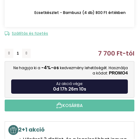
Ecsetkészlet - Bambusz (4 db) 800 Ft értékben
Szállítás és fizetés
7 700 Ft
-tól
E
-4%-os
Ne hagyja ki a
kedvezmény lehetőségét. Használja
a kódot:
PROMO4
Az akció vége:
0d 17h 26m 9s
KOSÁRBA
2+1 akció