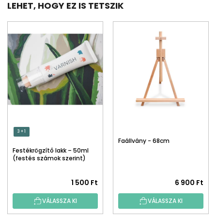
LEHET, HOGY EZ IS TETSZIK
3 + 1
Faállvány - 68cm
Festékrögzítő lakk – 50ml
(festés számok szerint)
1 500 Ft
6 900 Ft
VÁLASSZA KI
VÁLASSZA KI