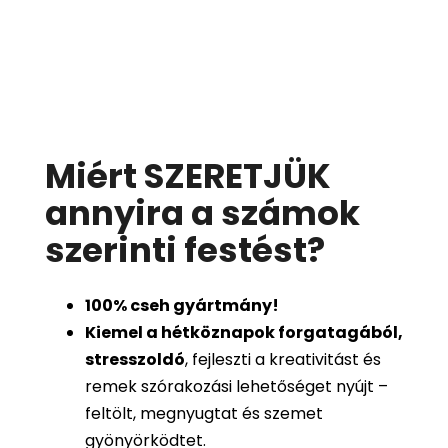
Miért SZERETJÜK
annyira a számok
szerinti festést
?
100%
cseh gyártmány!
Kiemel a hétköznapok forgatagából,
stresszoldó
, fejleszti a kreativitást és
remek szórakozási lehetőséget nyújt –
feltölt, megnyugtat és szemet
gyönyörködtet.