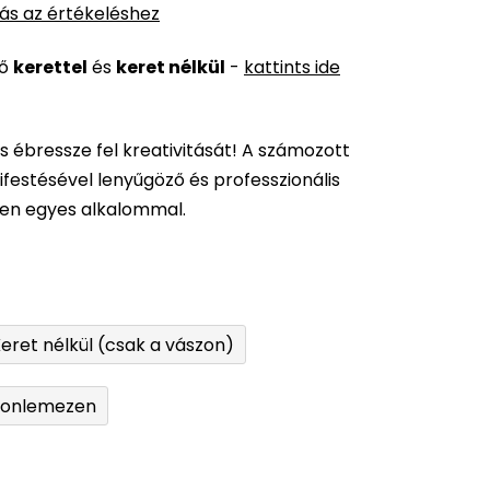
ás az értékeléshez
ső
kerettel
és
keret nélkül
-
kattints ide
és ébressze fel kreativitását! A számozott
festésével lenyűgöző és professzionális
den egyes alkalommal.
eret nélkül (csak a vászon)
tonlemezen