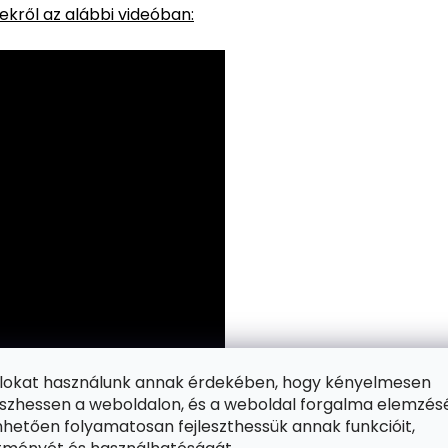
kről az alábbi videóban:
ájlokat használunk annak érdekében, hogy kényelmesen
zhessen a weboldalon, és a weboldal forgalma elemzés
hetően folyamatosan fejleszthessük annak funkcióit,