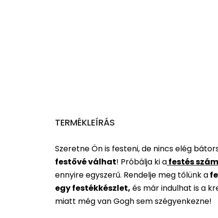
TERMÉKLEÍRÁS
Szeretne Ön is festeni, de nincs elég báto
festővé válhat
!
Próbálja ki a
festés szám
ennyire egyszerű. Rendelje meg tőlünk a
fe
egy festékkészlet,
és már indulhat is a k
miatt még van Gogh sem szégyenkezne!