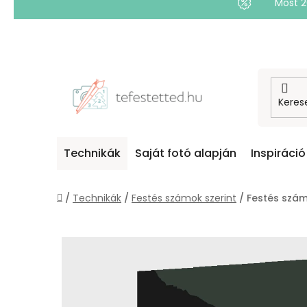
Most 
Ugrás
a
fő
tartalomhoz
Technikák
Saját fotó alapján
Inspiráció
Kezdőlap
/
Technikák
/
Festés számok szerint
/
Festés szám