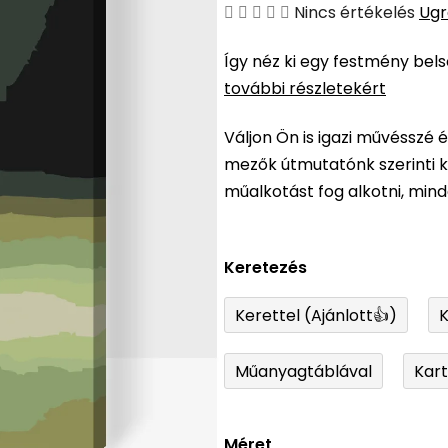
A
Nincs értékelés
Ugr
termék
Így néz ki egy festmény bel
átlagos
további részletekért
értékelése
5-
Váljon Ön is igazi művésszé 
ből
mezők útmutatónk szerinti ki
0,0
műalkotást fog alkotni, min
csillag.
Keretezés
Kerettel (Ajánlott👍)
K
Műanyagtáblával
Kar
Méret