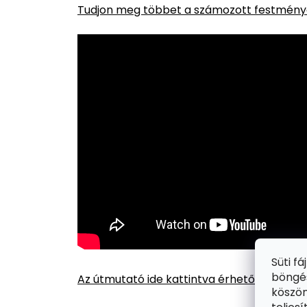
Tudjon meg többet a számozott festménye
Süti f
böngés
Az útmutató ide kattintva érhető el.
köszön