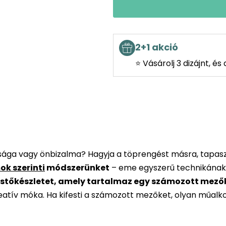
2+1 akció
⭐ Vásárolj 3 dizájnt, é
rsága vagy önbizalma? Hagyja a töprengést másra, tapaszt
ok szerinti
módszerünket
– eme egyszerű technikának
stőkészletet, amely tartalmaz egy számozott mezőkke
reatív móka. Ha kifesti a számozott mezőket, olyan műalk