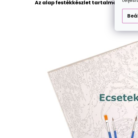
teljes
Az alap festékkészlet tartalma:
Beá