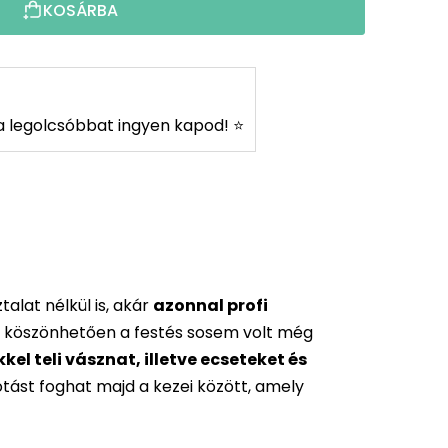
KOSÁRBA
s a legolcsóbbat ingyen kapod! ⭐
alat nélkül is, akár
azonnal profi
 köszönhetően a festés sosem volt még
l teli vásznat, illetve ecseteket és
otást foghat majd a kezei között, amely