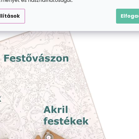
ítményét és használhatóságát.
llítások
Elfog