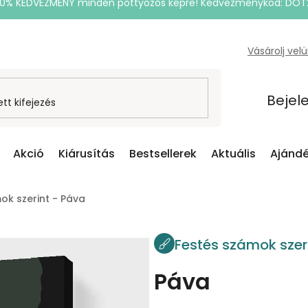
20% KEDVEZMÉNY minden pöttyözős képre! Kedvezménykód: DOT
Vásárolj vel
Bejel
Akció
Kiárusítás
Bestsellerek
Aktuális
Ajándé
ok szerint - Páva
Festés számok szer
Páva