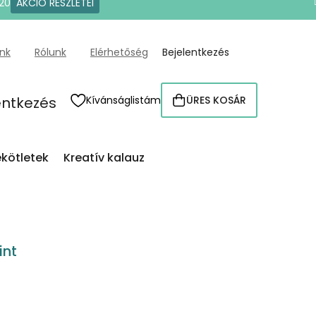
20
AKCIÓ RÉSZLETEI
ünk
Rólunk
Elérhetőség
Bejelentkezés
entkezés
Kívánságlistám
ÜRES KOSÁR
KOSÁR
kötletek
Kreatív kalauz
int