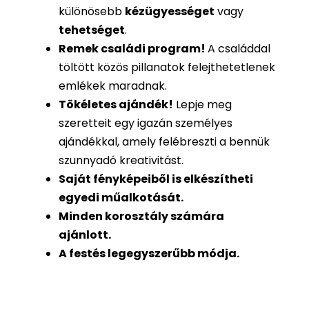
különösebb
kézügyességet
vagy
tehetséget
.
Remek családi program
!
A családdal
töltött közös pillanatok felejthetetlenek
emlékek maradnak.
Tökéletes ajándék
!
Lepje meg
szeretteit egy igazán személyes
ajándékkal, amely felébreszti a bennük
szunnyadó kreativitást.
Saját fényképeiből is
elkészítheti
egyedi műalkotását.
Minden korosztály számára
ajánlott.
A festés legegyszerűbb módja.