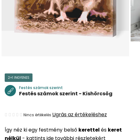
2+1 INGYENES
Festés számok szerint
Festés számok szerint - Kishörcsög
A
Ugrás az értékeléshez
Nincs értékelés
termék
Így néz ki egy festmény belső
kerettel
és
keret
átlagos
nélkül
-
kattints ide további részletekért
értékelése