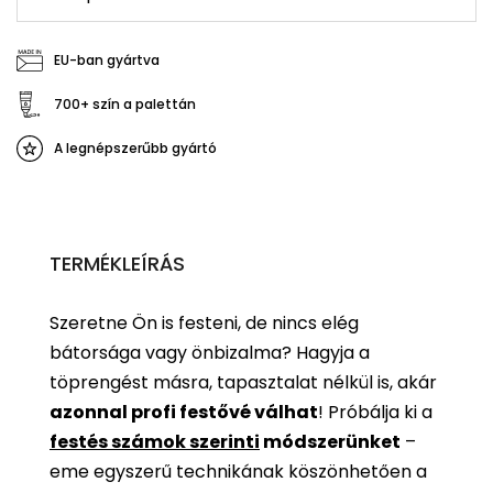
EU-ban gyártva
700+ szín a palettán
A legnépszerűbb gyártó
TERMÉKLEÍRÁS
Szeretne Ön is festeni, de nincs elég
bátorsága vagy önbizalma? Hagyja a
töprengést másra, tapasztalat nélkül is, akár
azonnal profi festővé válhat
!
Próbálja ki a
festés számok szerinti
módszerünket
–
eme egyszerű technikának köszönhetően a