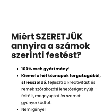
Miért SZERETJÜK
annyira a számok
szerinti festést
?
100%
cseh gyártmány!
Kiemel a hétköznapok forgatagából,
stresszoldó
, fejleszti a kreativitást és
remek szórakozási lehetőséget nyújt –
feltölt, megnyugtat és szemet
gyönyörködtet.
Nem igényel