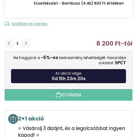
Ecsetkészlet - Bambusz (4 db) 800 Ft értékben
Szállítás és fizetés
8 200 Ft
-tól
E
-5%-os
Ne hagyja ki a
kedvezmény lehetőségét. Használja
a kódot:
5PCT
Az akció vége:
0d 15h 23m 19s
KOSÁRBA
2+1 akció
⭐ Vásárolj 3 dizájnt, és a legolcsóbbat ingyen
kapod! ⭐