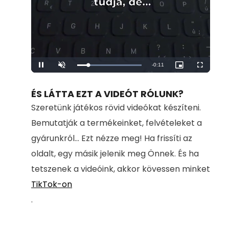
Remaining
-
0:11
Loaded
:
Pause
Unmute
Picture-
Fullscreen
100.00%
in-
Picture
Time
ÉS LÁTTA EZT A VIDEÓT RÓLUNK?
Szeretünk játékos rövid videókat készíteni.
Bemutatják a termékeinket, felvételeket a
gyárunkról... Ezt nézze meg! Ha frissíti az
oldalt, egy másik jelenik meg Önnek. És ha
tetszenek a videóink, akkor kövessen minket
TikTok-on
.