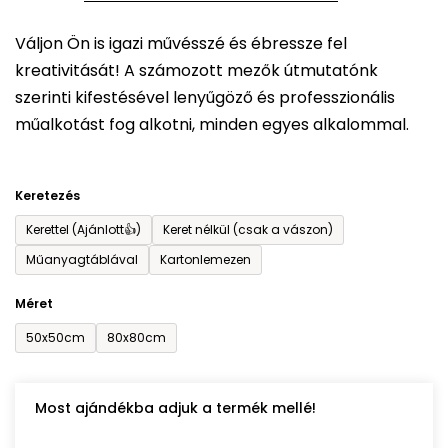
5-
Váljon Ön is igazi művésszé és ébressze fel
ből
kreativitását! A számozott mezők útmutatónk
0,0
szerinti kifestésével lenyűgöző és professzionális
csillag.
műalkotást fog alkotni, minden egyes alkalommal.
Keretezés
Kerettel (Ajánlott👍)
Keret nélkül (csak a vászon)
Műanyagtáblával
Kartonlemezen
Méret
50x50cm
80x80cm
Most ajándékba adjuk a termék mellé!