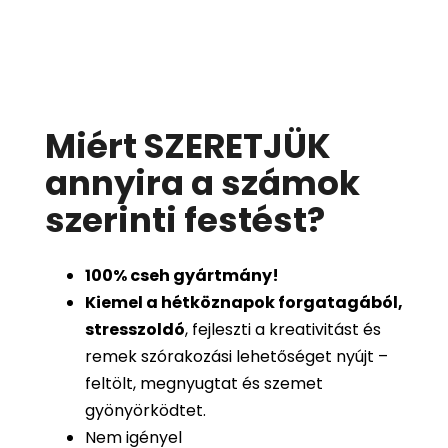
Miért SZERETJÜK
annyira a számok
szerinti festést
?
100%
cseh gyártmány!
Kiemel a hétköznapok forgatagából,
stresszoldó
, fejleszti a kreativitást és
remek szórakozási lehetőséget nyújt –
feltölt, megnyugtat és szemet
gyönyörködtet.
Nem igényel