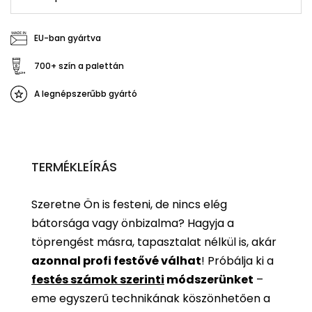
EU-ban gyártva
700+ szín a palettán
A legnépszerűbb gyártó
TERMÉKLEÍRÁS
Szeretne Ön is festeni, de nincs elég
bátorsága vagy önbizalma? Hagyja a
töprengést másra, tapasztalat nélkül is, akár
azonnal profi festővé válhat
!
Próbálja ki a
festés számok szerinti
módszerünket
–
eme egyszerű technikának köszönhetően a