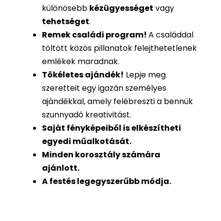
különösebb
kézügyességet
vagy
tehetséget
.
Remek családi program
!
A családdal
töltött közös pillanatok felejthetetlenek
emlékek maradnak.
Tökéletes ajándék
!
Lepje meg
szeretteit egy igazán személyes
ajándékkal, amely felébreszti a bennük
szunnyadó kreativitást.
Saját fényképeiből is
elkészítheti
egyedi műalkotását.
Minden korosztály számára
ajánlott.
A festés legegyszerűbb módja.