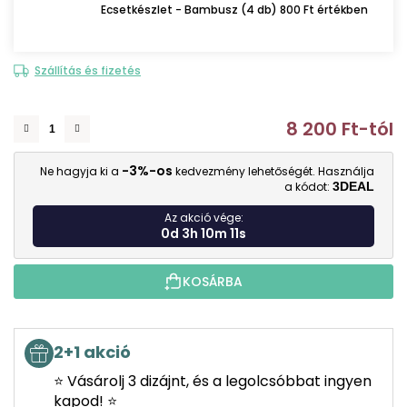
Ecsetkészlet - Bambusz (4 db) 800 Ft értékben
Szállítás és fizetés
8 200 Ft
-tól
E
-3%-os
Ne hagyja ki a
kedvezmény lehetőségét. Használja
a kódot:
3DEAL
Az akció vége:
0d 3h 10m 10s
KOSÁRBA
2+1 akció
⭐ Vásárolj 3 dizájnt, és a legolcsóbbat ingyen
kapod! ⭐