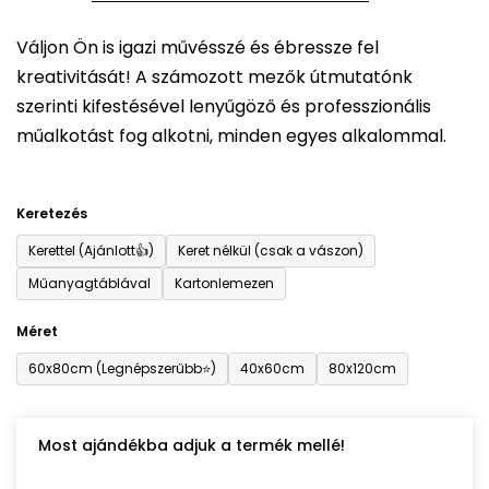
5-
Váljon Ön is igazi művésszé és ébressze fel
ből
kreativitását! A számozott mezők útmutatónk
0,0
szerinti kifestésével lenyűgöző és professzionális
csillag.
műalkotást fog alkotni, minden egyes alkalommal.
Keretezés
Kerettel (Ajánlott👍)
Keret nélkül (csak a vászon)
Műanyagtáblával
Kartonlemezen
Méret
60x80cm (Legnépszerűbb⭐)
40x60cm
80x120cm
Most ajándékba adjuk a termék mellé!