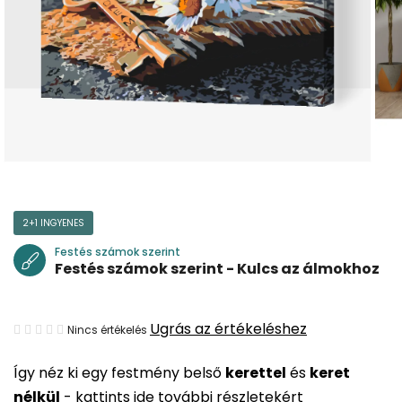
2+1 INGYENES
Festés számok szerint
Festés számok szerint - Kulcs az álmokhoz
A
Ugrás az értékeléshez
Nincs értékelés
termék
Így néz ki egy festmény belső
kerettel
és
keret
átlagos
nélkül
-
kattints ide további részletekért
értékelése