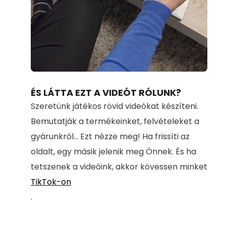
Loaded
:
Unmute
71.00%
ÉS LÁTTA EZT A VIDEÓT RÓLUNK?
Szeretünk játékos rövid videókat készíteni.
Bemutatják a termékeinket, felvételeket a
gyárunkról... Ezt nézze meg! Ha frissíti az
oldalt, egy másik jelenik meg Önnek. És ha
tetszenek a videóink, akkor kövessen minket
TikTok-on
.